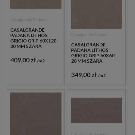
Casalgrande Padana
CASALGRANDE
Casalgrande Padana
PADANA LITHOS
GRIGIO GRIP 60X120-
CASALGRANDE
20 MM SZARA
PADANA LITHOS
BETONOWA PŁYTA
GRIGIO GRIP 60X60-
TARASOWA
409,00 zł
m2
20 MM SZARA
BETONOWA PŁYTA
TARASOWA
349,00 zł
m2
Casalgrande Padana