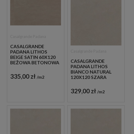
Casalgrande Padana
CASALGRANDE
Casalgrande Padana
PADANA LITHOS
BEIGE SATIN 60X120
CASALGRANDE
BEŻOWA BETONOWA
PADANA LITHOS
PŁYTKA
BIANCO NATURAL
335,00 zł
m2
120X120 SZARA
BETONOWA PŁYTKA
329,00 zł
m2