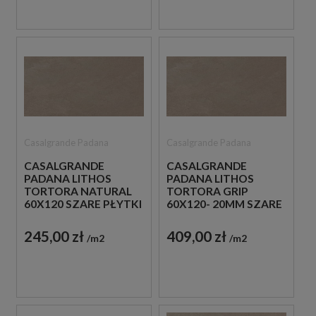
Casalgrande Padana
Casalgrande Padana
CASALGRANDE
CASALGRANDE
PADANA LITHOS
PADANA LITHOS
TORTORA NATURAL
TORTORA GRIP
60X120 SZARE PŁYTKI
60X120- 20MM SZARE
BETONOWE
BETONOWE PŁYTY
TARASOWE
245,00 zł
409,00 zł
m2
m2