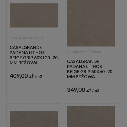
Casalgrande Padana
CASALGRANDE
Casalgrande Padana
PADANA LITHOS
BEIGE GRIP 60X120- 20
CASALGRANDE
MM BEŻOWA
PADANA LITHOS
BETONOWA PŁYTA
BEIGE GRIP 60X60- 20
TARASOWA
409,00 zł
m2
MM BEŻOWA
BETONOWA PŁYTA
TARASOWA
349,00 zł
m2