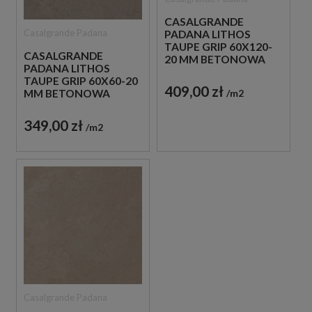
CASALGRANDE
Casalgrande Padana
PADANA LITHOS
TAUPE GRIP 60X120-
CASALGRANDE
20 MM BETONOWA
PADANA LITHOS
SZARA PŁYTA
TAUPE GRIP 60X60-20
TARASOWA
409,00 zł
m2
MM BETONOWA
SZARA PŁYTA
TARASOWA
349,00 zł
m2
Casalgrande Padana