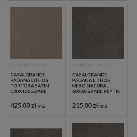
Casalgrande Padana
Casalgrande Padana
CASALGRANDE
CASALGRANDE
PADANA LITHOS
PADANA LITHOS
TORTORA SATIN
NERO NATURAL
120X120 SZARE
60X60 SZARE PŁYTKI
PŁYTKI BETONOWE
BETONOWE
425,00 zł
215,00 zł
m2
m2