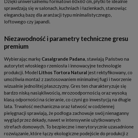
Dzięki uniwersalnemu formatowi 60x60 cm, płytki te idealnie
sprawdzają się w salonach, kuchniach i łazienkach, stanowiąc
elegancką bazę dla aranżacji typu minimalistycznego,
loftowego czy japandi.
Niezawodność i parametry techniczne gresu
premium
Wybierając markę
Casalgrande Padana
, stawiają Państwo na
autorytet włoskiego rzemiosła i innowacyjne technologie
produkcji. Model
Lithos Tortora Natural
jest rektyfikowany, co
umożliwia montaż z zastosowaniem minimalnej fugi i tworzenie
wizualnie jednolitej płaszczyzny. Gres ten charakteryzuje się
bardzo niską nasiąkliwością, mrozoodpornością oraz wysoką
klasą odporności na ścieranie, co czyni go inwestycją na długie
lata. Trwałość mechaniczna oraz łatwość w codziennej
pielęgnacji sprawiają, że podłoga zachowuje swój nienaganny
wygląd przez dekady, nawet w intensywnie użytkowanych
strefach domowych. To bezpieczne i merytorycznie uzasadnione
rozwiązanie, które łączy ekologiczne podejście do produkcji z