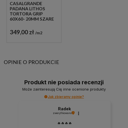
CASALGRANDE
PADANA LITHOS
TORTORA GRIP
60X60- 20MM SZARE
BETONOWE PŁYTY
TARASOWE
349,00 zł
m2
OPINIE O PRODUKCIE
Produkt nie posiada recenzji
Może zainteresują Cię inne ocenione produkty
Jak zbieramy opinie?
Radek
zweryfikowano
🔥🔥🔥🔥