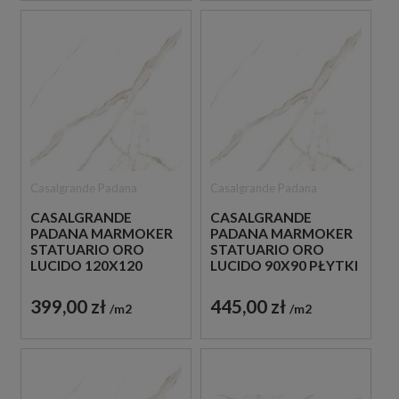
Casalgrande Padana
Casalgrande Padana
CASALGRANDE
CASALGRANDE
PADANA MARMOKER
PADANA MARMOKER
STATUARIO ORO
STATUARIO ORO
LUCIDO 120X120
LUCIDO 90X90 PŁYTKI
PŁYTKI GRESOWE
GRESOWE IMITUJĄĆE
IMITUJĄCE MARMUR
MARMUR
399,00 zł
445,00 zł
m2
m2