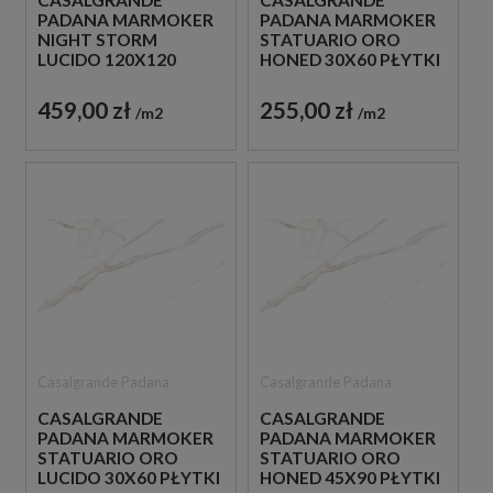
CASALGRANDE
CASALGRANDE
PADANA MARMOKER
PADANA MARMOKER
NIGHT STORM
STATUARIO ORO
LUCIDO 120X120
HONED 30X60 PŁYTKI
PŁYTKI MARMUROWE
GRESOWE IMITUJĄĆE
GRESOWE
MARMUR
459,00 zł
255,00 zł
m2
m2
Casalgrande Padana
Casalgrande Padana
CASALGRANDE
CASALGRANDE
PADANA MARMOKER
PADANA MARMOKER
STATUARIO ORO
STATUARIO ORO
LUCIDO 30X60 PŁYTKI
HONED 45X90 PŁYTKI