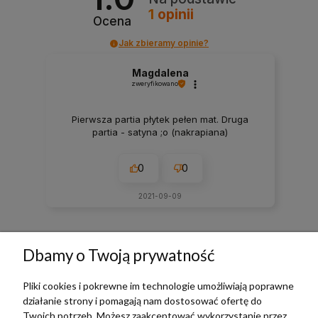
1
opinii
Ocena
Jak zbieramy opinie?
Magdalena
zweryfikowano
Pierwsza partia płytek pełen mat. Druga
partia - satyna ;o (nakrapiana)
0
0
2021-09-09
zebranych i zweryfikowanych przez
Dbamy o Twoją prywatność
Pliki cookies i pokrewne im technologie umożliwiają poprawne
działanie strony i pomagają nam dostosować ofertę do
TERRADECO
Twoich potrzeb. Możesz zaakceptować wykorzystanie przez