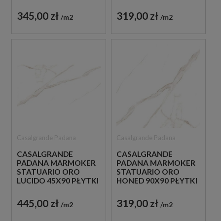
GRESOWE IMITUJĄĆE
GRESOWE IMITUJĄĆE
MARMUR
MARMUR
345,00 zł
319,00 zł
m2
m2
Casalgrande Padana
Casalgrande Padana
CASALGRANDE
CASALGRANDE
PADANA MARMOKER
PADANA MARMOKER
STATUARIO ORO
STATUARIO ORO
LUCIDO 45X90 PŁYTKI
HONED 90X90 PŁYTKI
GRESOWE IMITUJĄĆE
GRESOWE IMITUJĄĆE
MARMUR
MARMUR
445,00 zł
319,00 zł
m2
m2