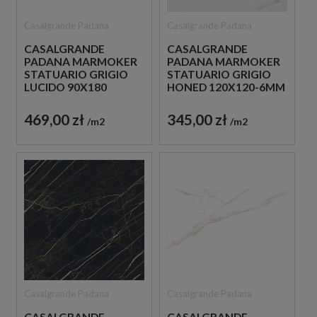
Casalgrande Padana
Casalgrande Padana
CASALGRANDE
CASALGRANDE
PADANA MARMOKER
PADANA MARMOKER
STATUARIO GRIGIO
STATUARIO GRIGIO
LUCIDO 90X180
HONED 120X120-6MM
PŁYTKI MARMUROWE
PŁYTKA IMITUJĄCA
MARMUR
469,00 zł
345,00 zł
m2
m2
Casalgrande Padana
Casalgrande Padana