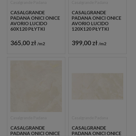
Casalgrande Padana
Casalgrande Padana
CASALGRANDE
CASALGRANDE
PADANA ONICI ONICE
PADANA ONICI ONICE
AVORIO LUCIDO
AVORIO LUCIDO
60X120 PŁYTKI
120X120 PŁYTKI
GRESOWE IMITUJĄCE
GRESOWE IMITUJĄCE
KAMIEŃ
KAMIEŃ
365,00 zł
399,00 zł
m2
m2
Casalgrande Padana
Casalgrande Padana
CASALGRANDE
CASALGRANDE
PADANA ONICI ONICE
PADANA ONICI ONICE