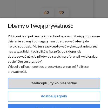
0
0
w tym miesiącu
Dbamy o Twoją prywatność
Pliki cookies i pokrewne im technologie umożliwiają poprawne
zebranych i zweryfikowanych przez
działanie strony i pomagają nam dostosować ofertę do
Twoich potrzeb. Możesz zaakceptować wykorzystanie przez
nas wszystkich tych plików i przejść do sklepu lub
dostosować użycie plików do swoich preferencji, wybierając
TERRADECO
opcję "Dostosuj zgody".
Więcej o plikach cookies przeczytasz w naszej Polityce
prywatności.
BAZA WIEDZY
zaakceptuj tylko niezbędne
PŁATNOŚCI I DOSTAWA
dostosuj zgody
POMOC