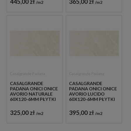
445,00 zł
365,00 zł
m2
m2
Casalgrande Padana
Casalgrande Padana
CASALGRANDE
CASALGRANDE
PADANA ONICI ONICE
PADANA ONICI ONICE
AVORIO NATURALE
AVORIO LUCIDO
60X120-6MM PŁYTKI
60X120-6MM PŁYTKI
GRESOWE IMITUJĄCE
GRESOWE IMITUJĄCE
KAMIEŃ
KAMIEŃ
325,00 zł
395,00 zł
m2
m2