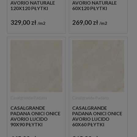
AVORIO NATURALE
AVORIO NATURALE
120X120 PŁYTKI
60X120 PŁYTKI
GRESOWE IMITUJĄCE
GRESOWE IMITUJĄCE
KAMIEŃ
KAMIEŃ
329,00 zł
269,00 zł
m2
m2
Casalgrande Padana
Casalgrande Padana
CASALGRANDE
CASALGRANDE
PADANA ONICI ONICE
PADANA ONICI ONICE
AVORIO LUCIDO
AVORIO LUCIDO
90X90 PŁYTKI
60X60 PŁYTKI
GRESOWE IMITUJĄCE
GRESOWE IMITUJĄCE
KAMIEŃ
KAMIEŃ