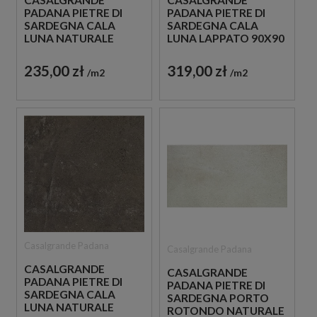
CASALGRANDE
CASALGRANDE
PADANA PIETRE DI
PADANA PIETRE DI
SARDEGNA CALA
SARDEGNA CALA
LUNA NATURALE
LUNA LAPPATO 90X90
90X90 PŁYTKI
PŁYTKI GRESOWE
GRESOWE IMITUJĄCE
IMITUJĄCE BETON
235,00 zł
319,00 zł
m2
m2
BETON
Casalgrande Padana
Casalgrande Padana
CASALGRANDE
CASALGRANDE
PADANA PIETRE DI
PADANA PIETRE DI
SARDEGNA CALA
SARDEGNA PORTO
LUNA NATURALE
ROTONDO NATURALE