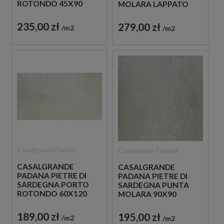
ROTONDO 45X90
MOLARA LAPPATO
PŁYTKA IMITUJĄCA
60X60 PŁYTKI
BETON
BETONOWE
235,00 zł
279,00 zł
m2
m2
Casalgrande Padana
Casalgrande Padana
CASALGRANDE
CASALGRANDE
PADANA PIETRE DI
PADANA PIETRE DI
SARDEGNA PORTO
SARDEGNA PUNTA
ROTONDO 60X120
MOLARA 90X90
PŁYTKA IMITUJĄCA
PŁYTKA IMITUJĄCA
BETON
BETON
189,00 zł
195,00 zł
m2
m2