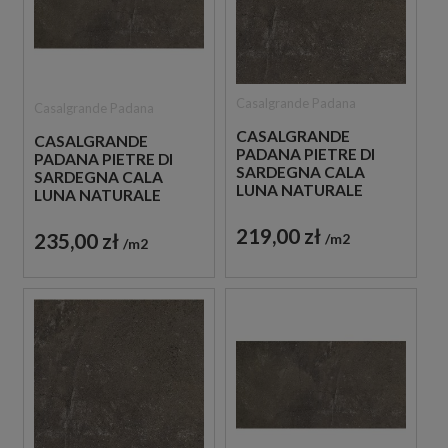
Casalgrande Padana
Casalgrande Padana
CASALGRANDE
CASALGRANDE
PADANA PIETRE DI
PADANA PIETRE DI
SARDEGNA CALA
SARDEGNA CALA
LUNA NATURALE
LUNA NATURALE
60X60 PŁYTKI
45X90 PŁYTKI
GRESOWE IMITUJĄCE
GRESOWE IMITUJĄCE
219,00 zł
235,00 zł
m2
BETON
m2
BETON