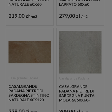
NATURALE 60X60
LAPPATO 60X60
PŁYTKI GRESOWE
PŁYTKI GRESOWE
IMITUJĄCE BETON
IMITUJĄCE BETON
219,00 zł
279,00 zł
m2
m2
Casalgrande Padana
Casalgrande Padana
CASALGRANDE
CASALGRANDE
PADANA PIETRE DI
PADANA PIETRE DI
SARDEGNA STINTINO
SARDEGNA PUNTA
NATURALE 60X120
MOLARA 60X60-
PŁYTKI GRESOWE
20MM PŁYTY
IMITUJĄCE BETON
TARASOWE
229,00 zł
309,00 zł
m2