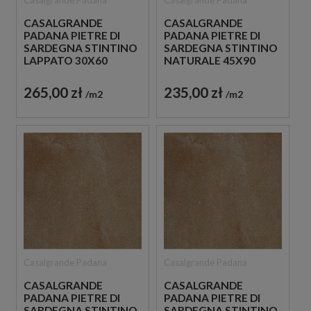
Casalgrande Padana
Casalgrande Padana
CASALGRANDE
CASALGRANDE
PADANA PIETRE DI
PADANA PIETRE DI
SARDEGNA STINTINO
SARDEGNA STINTINO
LAPPATO 30X60
NATURALE 45X90
PŁYTKI GRESOWE
PŁYTKI GRESOWE
IMITUJĄCE BETON
IMITUJĄCE BETON
265,00 zł
235,00 zł
m2
m2
Casalgrande Padana
Casalgrande Padana
CASALGRANDE
CASALGRANDE
PADANA PIETRE DI
PADANA PIETRE DI
SARDEGNA STINTINO
SARDEGNA STINTINO