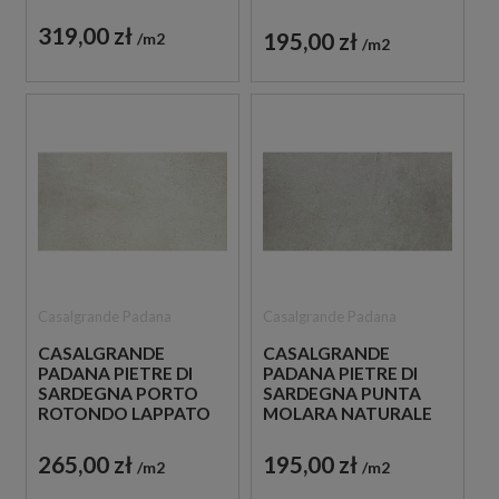
120X120 PŁYTKI
30X60 PŁYTKI
GRESOWE IMITUJĄCE
GRESOWE IMITUJĄCE
319,00 zł
195,00 zł
m2
BETON
m2
BETON
Casalgrande Padana
Casalgrande Padana
CASALGRANDE
CASALGRANDE
PADANA PIETRE DI
PADANA PIETRE DI
SARDEGNA PORTO
SARDEGNA PUNTA
ROTONDO LAPPATO
MOLARA NATURALE
30X60 PŁYTKI
30X60 PŁYTKI
GRESOWE IMITUJĄCE
GRESOWE IMITUJĄCE
265,00 zł
195,00 zł
m2
m2
BETON
BETON