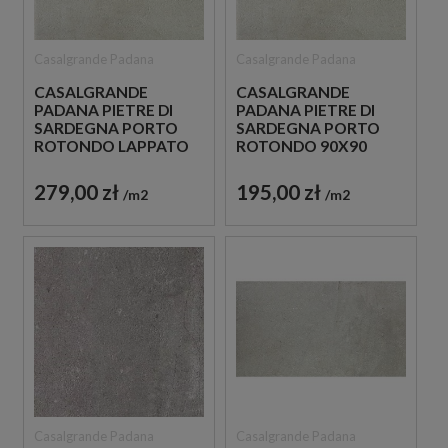
Casalgrande Padana
Casalgrande Padana
CASALGRANDE
CASALGRANDE
PADANA PIETRE DI
PADANA PIETRE DI
SARDEGNA PORTO
SARDEGNA PORTO
ROTONDO LAPPATO
ROTONDO 90X90
60X60 PŁYTKI
PŁYTKI BETONOWE
PODŁOGOWE
GRESOWE
279,00 zł
195,00 zł
m2
m2
Casalgrande Padana
Casalgrande Padana