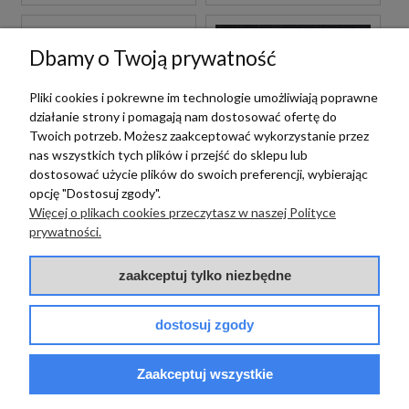
Dbamy o Twoją prywatność
Pliki cookies i pokrewne im technologie umożliwiają poprawne
działanie strony i pomagają nam dostosować ofertę do
Twoich potrzeb. Możesz zaakceptować wykorzystanie przez
nas wszystkich tych plików i przejść do sklepu lub
dostosować użycie plików do swoich preferencji, wybierając
opcję "Dostosuj zgody".
Casalgrande Padana
Casalgrande Padana
Więcej o plikach cookies przeczytasz w naszej Polityce
CASALGRANDE
CASALGRANDE
prywatności.
PADANA PIETRE DI
PADANA PIETRE DI
SARDEGNA
SARDEGNA PUNTA
TAVOLARA GRIP
zaakceptuj tylko niezbędne
MOLARA LAPPATO
60X60-20MM PŁYTY
30X60 PŁYTKI
TARASOWE
GRESOWE IMITUJĄCE
315,00 zł
265,00 zł
m2
m2
GRESOWE IMITUJĄCE
dostosuj zgody
BETON
BETON
Zaakceptuj wszystkie