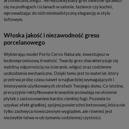
architektonicznego. Ten wysokiej klasy gres świetnie sprawdzi
się na podłogach i ścianach w salonie, łazience czy kuchni,
wprowadzając do nich minimalistyczną elegancję w stylu
loftowym.
Włoska jakość i niezawodność gresu
porcelanowego
Wybierając model Porto Cervo Naturale, inwestujesz w
bezkompromisową trwałość. Twardy gres charakteryzuje się
wybitną odpornością na ścieranie, wilgoć oraz codzienne
uszkodzenia mechaniczne. Dzięki temu jest to materiał, który
przetrwa próbę czasu nawet w najbardziej wymagających i
intensywnie użytkowanych strefach Twojego domu. Co istotne,
precyzyjnie rektyfikowane krawędzie pozwalają na ułożenie
płytek z zastosowaniem bardzo cienkiej fugi. Pozwala to
uzyskać efekt gładkiej, spójnej powierzchni betonowej, która nie
tylko zachwyca nowoczesnym wyglądem, ale również jest
niezwykle łatwa w utrzymaniu codziennej czystości.