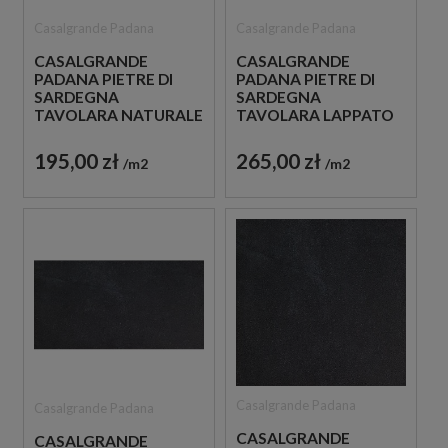
Casalgrande Padana
Casalgrande Padana
CASALGRANDE
CASALGRANDE
PADANA PIETRE DI
PADANA PIETRE DI
SARDEGNA
SARDEGNA
TAVOLARA NATURALE
TAVOLARA LAPPATO
30X60 PŁYTKI
30X60 PŁYTKI
GRESOWE IMITUJĄCE
GRESOWE IMITUJĄCE
195,00 zł
265,00 zł
m2
m2
BETON
BETON
Casalgrande Padana
Casalgrande Padana
CASALGRANDE
CASALGRANDE