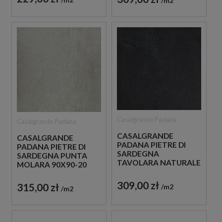
m2
IMITUJĄCE BETON
Casalgrande Padana
Casalgrande Padana
CASALGRANDE
CASALGRANDE
PADANA PIETRE DI
PADANA PIETRE DI
SARDEGNA
SARDEGNA PUNTA
TAVOLARA NATURALE
MOLARA 90X90-20
120X120-6MM PŁYTKI
MM PŁYTY
GRESOWE IMITUJĄCE
TARASOWE
309,00 zł
315,00 zł
m2
m2
BETON
BETONOWE