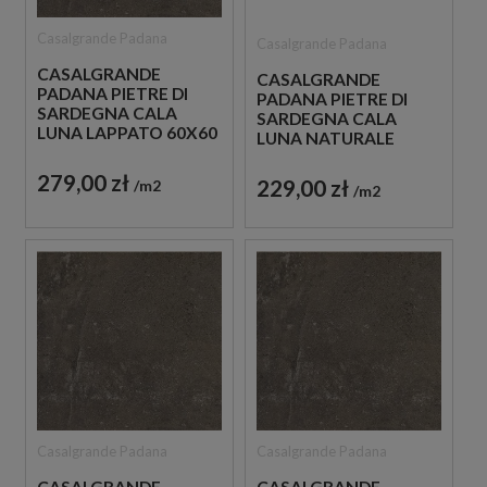
Casalgrande Padana
Casalgrande Padana
CASALGRANDE
CASALGRANDE
PADANA PIETRE DI
PADANA PIETRE DI
SARDEGNA CALA
SARDEGNA CALA
LUNA LAPPATO 60X60
LUNA NATURALE
PŁYTKI GRESOWE
60X120 PŁYTKI
IMITUJĄCE BETON
GRESOWE IMITUJĄCE
279,00 zł
229,00 zł
m2
m2
BETON
Casalgrande Padana
Casalgrande Padana