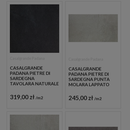
Casalgrande Padana
Casalgrande Padana
CASALGRANDE
CASALGRANDE
PADANA PIETRE DI
PADANA PIETRE DI
SARDEGNA
SARDEGNA PUNTA
TAVOLARA NATURALE
MOLARA LAPPATO
120X120 PŁYTKI
60X120 PŁYTKA
GRESOWE IMITUJĄCE
IMITUJĄCA BETON
319,00 zł
245,00 zł
m2
m2
BETON