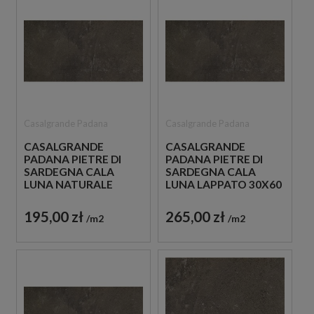
Casalgrande Padana
Casalgrande Padana
CASALGRANDE
CASALGRANDE
PADANA PIETRE DI
PADANA PIETRE DI
SARDEGNA CALA
SARDEGNA CALA
LUNA NATURALE
LUNA LAPPATO 30X60
30X60 PŁYTKI
PŁYTKI GRESOWE
GRESOWE IMITUJĄCE
IMITUJĄCE BETON
195,00 zł
265,00 zł
m2
m2
BETON