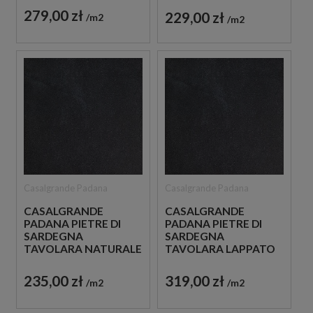
GRESOWE IMITUJĄCE
GRESOWE IMITUJĄCE
279,00 zł
229,00 zł
m2
m2
BETON
BETON
Casalgrande Padana
Casalgrande Padana
CASALGRANDE
CASALGRANDE
PADANA PIETRE DI
PADANA PIETRE DI
SARDEGNA
SARDEGNA
TAVOLARA NATURALE
TAVOLARA LAPPATO
90X90 PŁYTKI
90X90 PŁYTKI
GRESOWE IMITUJĄCE
GRESOWE IMITUJĄCE
235,00 zł
319,00 zł
m2
m2
BETON
BETON