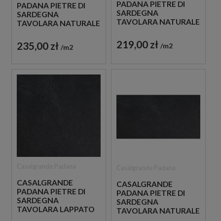
PADANA PIETRE DI
PADANA PIETRE DI
SARDEGNA
SARDEGNA
TAVOLARA NATURALE
TAVOLARA NATURALE
60X60 PŁYTKI
45X90 PŁYTKI
GRESOWE IMITUJĄCE
GRESOWE IMITUJĄCE
219,00 zł
235,00 zł
m2
m2
BETON
BETON
Casalgrande Padana
Casalgrande Padana
CASALGRANDE
CASALGRANDE
PADANA PIETRE DI
PADANA PIETRE DI
SARDEGNA
SARDEGNA
TAVOLARA LAPPATO
TAVOLARA NATURALE
60X60 PŁYTKI
60X120 PŁYTKI