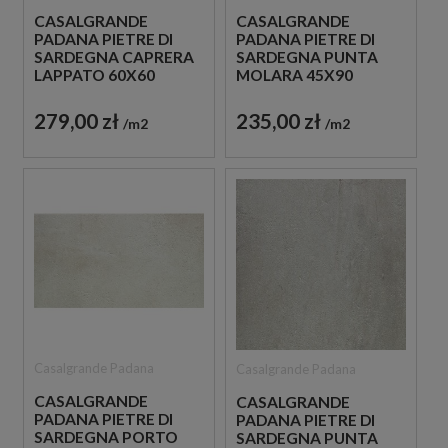
CASALGRANDE
CASALGRANDE
PADANA PIETRE DI
PADANA PIETRE DI
SARDEGNA CAPRERA
SARDEGNA PUNTA
LAPPATO 60X60
MOLARA 45X90
PŁYTKA IMITUJĄCA
PŁYTKA IMITUJĄCA
BETON
BETON
279,00 zł
235,00 zł
m2
m2
Casalgrande Padana
Casalgrande Padana
CASALGRANDE
CASALGRANDE
PADANA PIETRE DI
PADANA PIETRE DI
SARDEGNA PORTO
SARDEGNA PUNTA