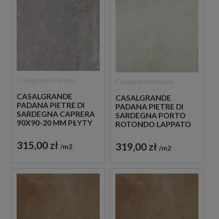
Casalgrande Padana
Casalgrande Padana
CASALGRANDE
CASALGRANDE
PADANA PIETRE DI
PADANA PIETRE DI
SARDEGNA CAPRERA
SARDEGNA PORTO
90X90-20 MM PŁYTY
ROTONDO LAPPATO
TARASOWE
90X90 PŁYTKI
BETONOWE
BETONOWE
315,00 zł
319,00 zł
m2
m2
GRESOWE