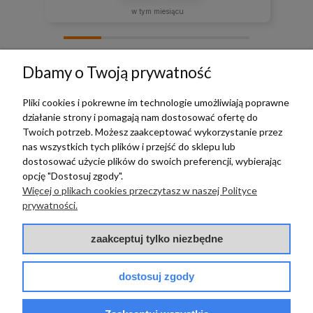
w tym miesiącu
zebranych i zweryfikowanych przez
Dbamy o Twoją prywatność
Pliki cookies i pokrewne im technologie umożliwiają poprawne
działanie strony i pomagają nam dostosować ofertę do
TERRADECO
Twoich potrzeb. Możesz zaakceptować wykorzystanie przez
nas wszystkich tych plików i przejść do sklepu lub
BAZA WIEDZY
dostosować użycie plików do swoich preferencji, wybierając
opcję "Dostosuj zgody".
Więcej o plikach cookies przeczytasz w naszej Polityce
PŁATNOŚCI I DOSTAWA
prywatności.
POMOC
zaakceptuj tylko niezbędne
dostosuj zgody