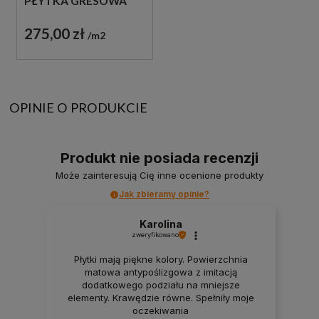
PŁYTKA GRESOWA
PATCHWORK
275,00 zł
m2
OPINIE O PRODUKCIE
Produkt nie posiada recenzji
Może zainteresują Cię inne ocenione produkty
Jak zbieramy opinie?
Karolina
zweryfikowano
Płytki mają piękne kolory. Powierzchnia
matowa antypoślizgowa z imitacją
dodatkowego podziału na mniejsze
elementy. Krawędzie równe. Spełniły moje
oczekiwania