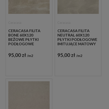
Ceracasa
Ceracasa
CERACASA FILITA
CERACASA FILITA
BONE 60X120
NEUTRAL 60X120
BEŻOWE PŁYTKI
PŁYTKI PODŁOGOWE
PODŁOGOWE
IMITUJĄCE MATOWY
IMITUJĄCE MATOWY
KAMIEŃ W BEŻOWYM
KAMIEŃ
ODCIENIU
95,00 zł
95,00 zł
m2
m2