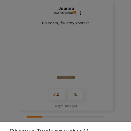
Joanna
zweryfikowano
Polecam, świetny kontakt.
0
0
w tym miesiącu
zebranych i zweryfikowanych przez