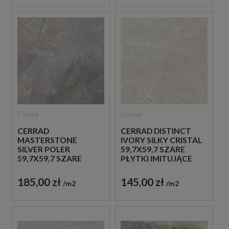
Cerrad
Cerrad
CERRAD
CERRAD DISTINCT
MASTERSTONE
IVORY SILKY CRISTAL
SILVER POLER
59,7X59,7 SZARE
59,7X59,7 SZARE
PŁYTKI IMITUJĄCE
PŁYTKI IMITUJĄCE
KAMIEŃ
BETON
185,00 zł
145,00 zł
m2
m2