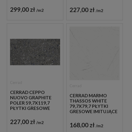
IMITUJĄCE KAMIEŃ
LASTRYKO
299,00 zł
227,00 zł
m2
m2
Cerrad
Cerrad
CERRAD CEPPO
CERRAD MARMO
NUOVO GRAPHITE
THASSOS WHITE
POLER 59,7X119,7
79,7X79,7 PŁYTKI
PŁYTKI GRESOWE
GRESOWE IMITUJĄCE
IMITUJĄCE LASTRYKO
MARMUR
227,00 zł
m2
168,00 zł
m2