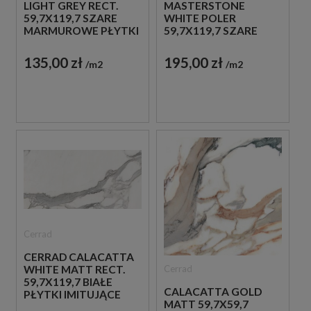
LIGHT GREY RECT.
MASTERSTONE
59,7X119,7 SZARE
WHITE POLER
MARMUROWE PŁYTKI
59,7X119,7 SZARE
PŁYTKI IMITUJĄCE
BETON
135,00 zł
195,00 zł
m2
m2
Cerrad
CERRAD CALACATTA
Cerrad
WHITE MATT RECT.
59,7X119,7 BIAŁE
CALACATTA GOLD
PŁYTKI IMITUJĄCE
MATT 59,7X59,7
MARMUR