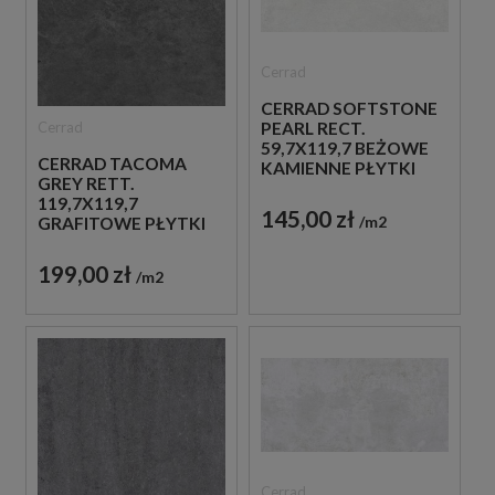
Cerrad
CERRAD SOFTSTONE
Cerrad
PEARL RECT.
59,7X119,7 BEŻOWE
CERRAD TACOMA
KAMIENNE PŁYTKI
GREY RETT.
119,7X119,7
145,00 zł
m2
GRAFITOWE PŁYTKI
IMITUJĄCE BETON
199,00 zł
m2
Cerrad