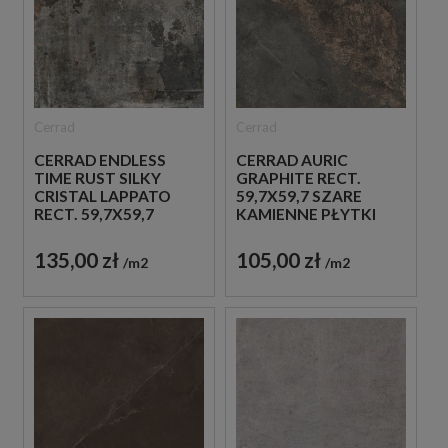
Cerrad
Cerrad
CERRAD ENDLESS
CERRAD AURIC
TIME RUST SILKY
GRAPHITE RECT.
CRISTAL LAPPATO
59,7X59,7 SZARE
RECT. 59,7X59,7
KAMIENNE PŁYTKI
SZARE BETONOWE
PŁYTKI
135,00 zł
105,00 zł
m2
m2