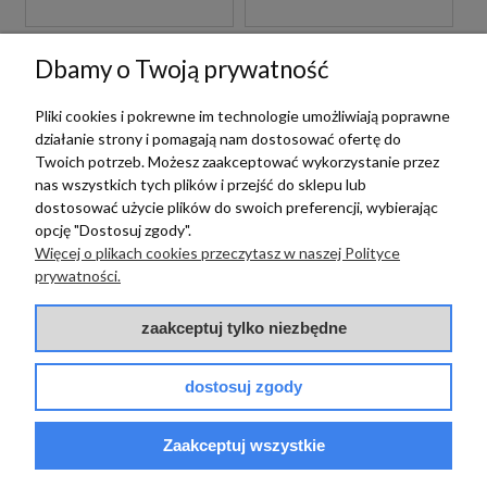
Dbamy o Twoją prywatność
Pliki cookies i pokrewne im technologie umożliwiają poprawne
działanie strony i pomagają nam dostosować ofertę do
Twoich potrzeb. Możesz zaakceptować wykorzystanie przez
nas wszystkich tych plików i przejść do sklepu lub
dostosować użycie plików do swoich preferencji, wybierając
opcję "Dostosuj zgody".
Więcej o plikach cookies przeczytasz w naszej Polityce
Cerrad
Cerrad
prywatności.
CERRAD DISTINCT
CERRAD DISTINCT
PEARL 59,7X59,7
WHITE SILKY CRISTAL
zaakceptuj tylko niezbędne
BEŻOWE PŁYTKI
59,7X59,7 SZARE
IMITUJĄCE KAMIEŃ
PŁYTKI IMITUJĄCE
KAMIEŃ
dostosuj zgody
109,00 zł
145,00 zł
m2
m2
Zaakceptuj wszystkie