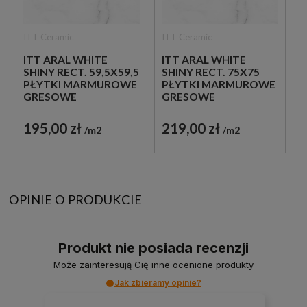
ITT Ceramic
ITT Ceramic
ITT ARAL WHITE
ITT ARAL WHITE
SHINY RECT. 59,5X59,5
SHINY RECT. 75X75
PŁYTKI MARMUROWE
PŁYTKI MARMUROWE
GRESOWE
GRESOWE
195,00 zł
219,00 zł
m2
m2
OPINIE O PRODUKCIE
Produkt nie posiada recenzji
Może zainteresują Cię inne ocenione produkty
Jak zbieramy opinie?