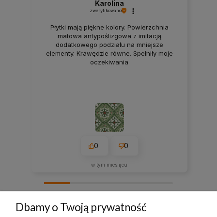
Karolina
zweryfikowano
Płytki mają piękne kolory. Powierzchnia
matowa antypoślizgowa z imitacją
dodatkowego podziału na mniejsze
elementy. Krawędzie równe. Spełniły moje
oczekiwania
0
0
w tym miesiącu
zebranych i zweryfikowanych przez
Dbamy o Twoją prywatność