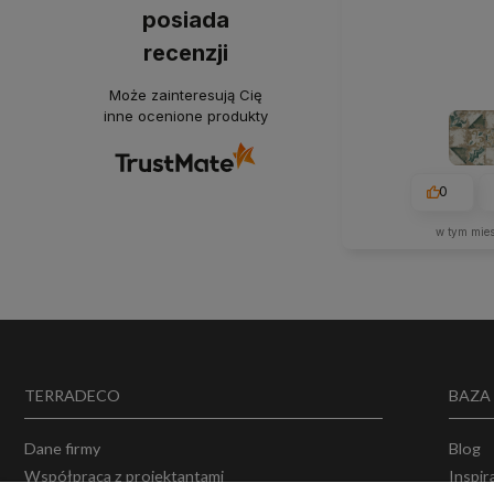
posiada
recenzji
Może zainteresują Cię
inne ocenione produkty
0
w tym mie
TERRADECO
BAZA
Dane firmy
Blog
Współpraca z projektantami
Inspir