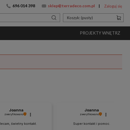
696 014 398
sklep@terradeco.com.pl
Zaloguj się
Koszyk:
(pusty)
PROJEKTY WNĘTRZ
Joanna
Joanna
zweryfikowano
zweryfikowano
lecam, świetny kontakt.
Super kontakt i pomoc.