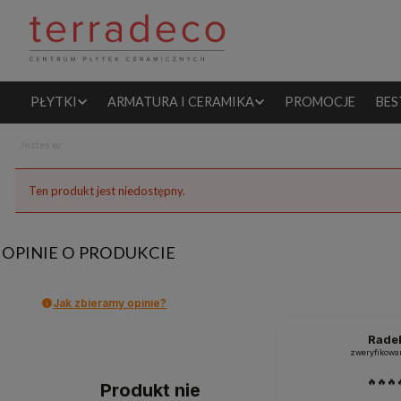
PŁYTKI
ARMATURA I CERAMIKA
PROMOCJE
BES
Jesteś w:
Ten produkt jest niedostępny.
OPINIE O PRODUKCIE
Jak zbieramy opinie?
Rade
zweryfikowa
🔥🔥🔥
Produkt nie