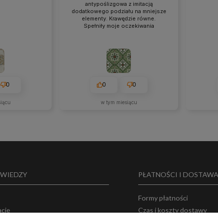
antypoślizgowa z imitacją
dodatkowego podziału na mniejsze
elementy. Krawędzie równe.
Spełniły moje oczekiwania
0
0
0
siącu
w tym miesiącu
 WIEDZY
PŁATNOŚCI I DOSTAW
Formy płatności
acje
Czas i koszty dostawy