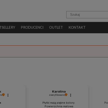
TSELLERY
PRODUCENCI
OUTLET
KONTAKT
k
Karolina
no
zweryfikowano
🔥
Płytki mają piękne kolory.
Po
Powierzchnia matowa