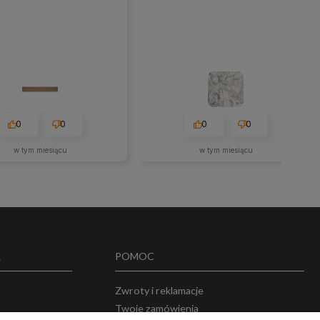
0
0
0
0
w tym miesiącu
w tym miesiącu
A
POMOC
Zwroty i reklamacje
Twoje zamówienia