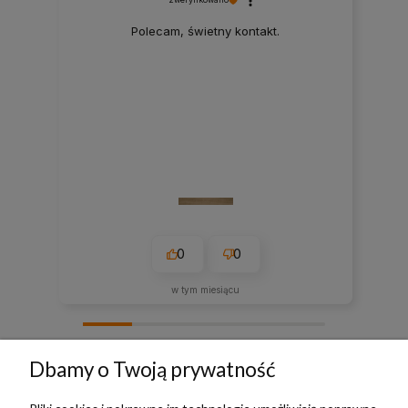
Polecam, świetny kontakt.
0
0
w tym miesiącu
zebranych i zweryfikowanych przez
Dbamy o Twoją prywatność