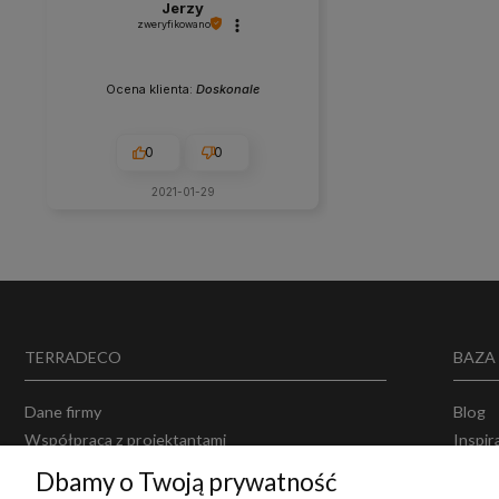
Jerzy
zweryfikowano
Ocena klienta:
Doskonale
0
0
2021-01-29
TERRADECO
BAZA
Dane firmy
Blog
Współpraca z projektantami
Inspir
Projektowanie wnętrz
Opinie
Dbamy o Twoją prywatność
Producenci
Polity