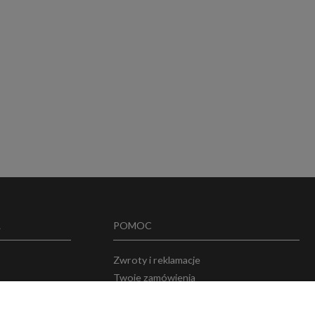
A
POMOC
Zwroty i reklamacje
Twoje zamówienia
w
Przechowalnia