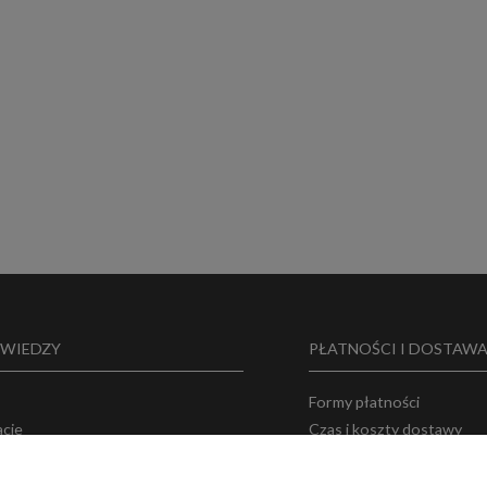
 WIEDZY
PŁATNOŚCI I DOSTAW
Formy płatności
acje
Czas i koszty dostawy
 o nas
Bezpieczeństwo zakupó
ka prywatności