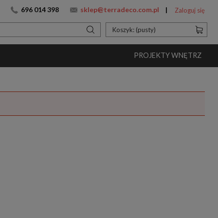
696 014 398
sklep@terradeco.com.pl
Zaloguj się
Koszyk:
(pusty)
PROJEKTY WNĘTRZ