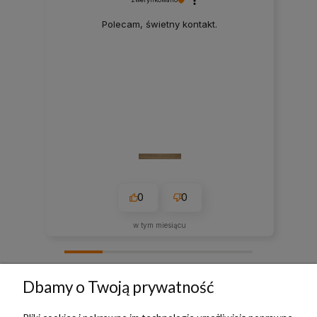
Polecam, świetny kontakt.
0
0
w tym miesiącu
zebranych i zweryfikowanych przez
Dbamy o Twoją prywatność