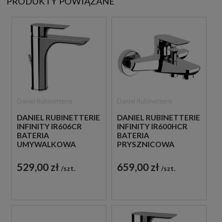
PRODUKTY POWIĄZANE
Daniel Rubinetterie
Daniel Rubinetterie
DANIEL RUBINETTERIE
DANIEL RUBINETTERIE
INFINITY IR606CR
INFINITY IR600HCR
BATERIA
BATERIA
UMYWALKOWA
PRYSZNICOWA
STOJĄCA
ŚCIENNA
JEDNOUCHWYTOWA
JEDNOUCHWYTOWA
529,00 zł
659,00 zł
szt.
szt.
CHROM
CHROM