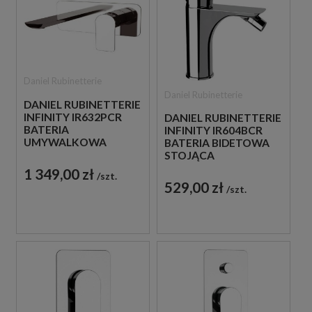
Daniel Rubinetterie
Daniel Rubinetterie
DANIEL RUBINETTERIE
INFINITY IR632PCR
DANIEL RUBINETTERIE
BATERIA
INFINITY IR604BCR
UMYWALKOWA
BATERIA BIDETOWA
PODTYNKOWA
STOJĄCA
JEDNOUCHWYTOWA
JEDNOUCHWYTOWA
1 349,00 zł
szt.
CHROM
CHROM
529,00 zł
szt.