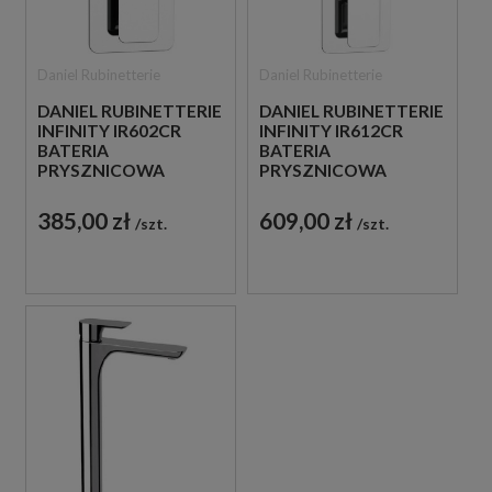
Daniel Rubinetterie
Daniel Rubinetterie
DANIEL RUBINETTERIE
DANIEL RUBINETTERIE
INFINITY IR602CR
INFINITY IR612CR
BATERIA
BATERIA
PRYSZNICOWA
PRYSZNICOWA
PODTYNKOWA
PODTYNKOWA
JEDNOUCHWYTOWA
JEDNOUCHWYTOWA
385,00 zł
609,00 zł
szt.
szt.
CHROM
CHROM