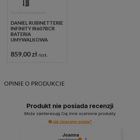
Daniel Rubinetterie
DANIEL RUBINETTERIE
INFINITY IR607BCR
BATERIA
UMYWALKOWA
WYSOKA STOJĄCA
JEDNOUCHWYTOWA
859,00 zł
szt.
CHROM
OPINIE O PRODUKCIE
Produkt nie posiada recenzji
Może zainteresują Cię inne ocenione produkty
Jak zbieramy opinie?
Joanna
zweryfikowano