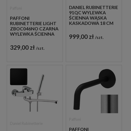
DANIEL RUBINETTERIE
Paffoni
91QC WYLEWKA
ŚCIENNA WĄSKA
PAFFONI
KASKADOWA 18 CM
RUBINETTERIE LIGHT
CHROM
ZBOC046NO CZARNA
WYLEWKA ŚCIENNA
999,00 zł
szt.
24,8 CM
329,00 zł
szt.
Paffoni
Daniel Rubinetterie
PAFFONI