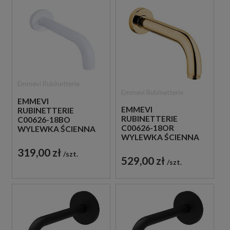
Emmevi Rubinetterie
Emmevi Rubinetterie
EMMEVI
EMMEVI
RUBINETTERIE
RUBINETTERIE
C00626-18BO
C00626-18OR
WYLEWKA ŚCIENNA
WYLEWKA ŚCIENNA
18 CM BIAŁA
18 CM ZŁOTA
319,00 zł
szt.
529,00 zł
szt.