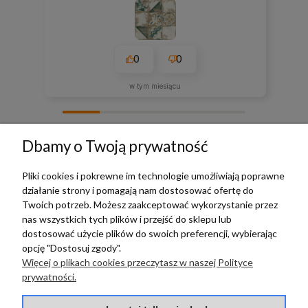
0
0
w tym miesiącu
zebranych i zweryfikowanych przez
Dbamy o Twoją prywatność
Pliki cookies i pokrewne im technologie umożliwiają poprawne
działanie strony i pomagają nam dostosować ofertę do
TERRADECO
Twoich potrzeb. Możesz zaakceptować wykorzystanie przez
nas wszystkich tych plików i przejść do sklepu lub
BAZA WIEDZY
dostosować użycie plików do swoich preferencji, wybierając
opcję "Dostosuj zgody".
Więcej o plikach cookies przeczytasz w naszej Polityce
PŁATNOŚCI I DOSTAWA
prywatności.
POMOC