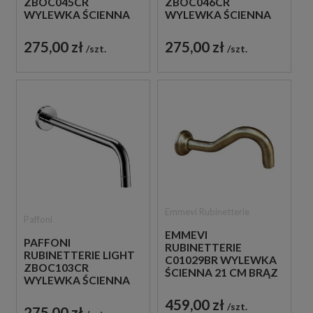
ZBOC045CR
ZBOC046CR
WYLEWKA ŚCIENNA
WYLEWKA ŚCIENNA
17,8 CM CHROM
24,8 CM CHROM
275,00 zł
275,00 zł
szt.
szt.
Emmevi Rubinetterie
Paffoni
EMMEVI
PAFFONI
RUBINETTERIE
RUBINETTERIE LIGHT
C01029BR WYLEWKA
ZBOC103CR
ŚCIENNA 21 CM BRĄZ
WYLEWKA ŚCIENNA
ANTYCZNY
12,3 CM CHROM
459,00 zł
szt.
275,00 zł