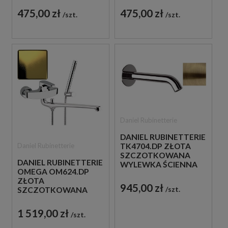
WYLEWKA ŚCIENNA
WYLEWKA ŚCIENNA
475,00 zł
475,00 zł
szt.
szt.
12,3 CM
17,8 CM
Daniel Rubinetterie
DANIEL RUBINETTERIE
Daniel Rubinetterie
TK4704.DP ZŁOTA
SZCZOTKOWANA
DANIEL RUBINETTERIE
WYLEWKA ŚCIENNA
OMEGA OM624.DP
16,5 CM
ZŁOTA
945,00 zł
szt.
SZCZOTKOWANA
WANNOWA BATERIA
ŚCIENNA Z WYLEWKĄ
1 519,00 zł
szt.