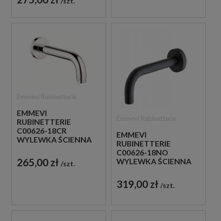
szt.
Emmevi Rubinetterie
EMMEVI
Emmevi Rubinetterie
RUBINETTERIE
C00626-18CR
EMMEVI
WYLEWKA ŚCIENNA
RUBINETTERIE
18 CM CHROM
C00626-18NO
265,00 zł
WYLEWKA ŚCIENNA
szt.
18 CM CZARNA
319,00 zł
szt.