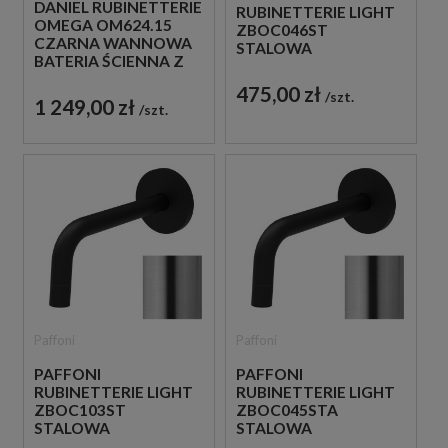
DANIEL RUBINETTERIE
RUBINETTERIE LIGHT
OMEGA OM624.15
ZBOC046ST
CZARNA WANNOWA
STALOWA
BATERIA ŚCIENNA Z
SZCZOTKOWANA
WYLEWKĄ
WYLEWKA ŚCIENNA
475,00 zł
szt.
24,8 CM
1 249,00 zł
szt.
Paffoni
Paffoni
PAFFONI
PAFFONI
RUBINETTERIE LIGHT
RUBINETTERIE LIGHT
ZBOC103ST
ZBOC045STA
STALOWA
STALOWA
SZCZOTKOWANA
SZCZOTKOWANA