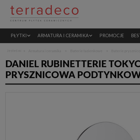
PŁYTKI
ARMATURA I CERAMIKA
PROMOCJE
BES
»
»
»
Jesteś w:
Armatura i ceramika
Baterie łazienkowe
Baterie pryszni
DANIEL RUBINETTERIE TOKY
PRYSZNICOWA PODTYNKO