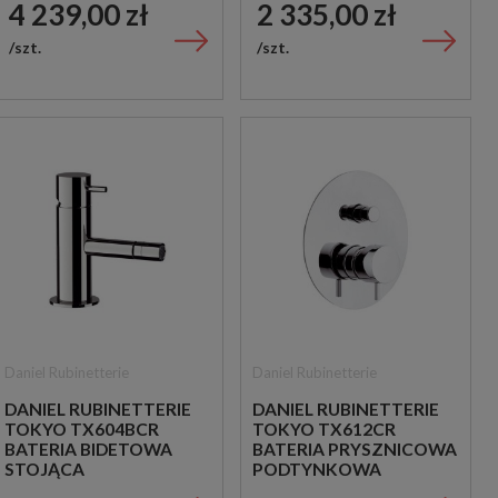
4 239,00 zł
2 335,00 zł
CHROM
szt.
szt.
Daniel Rubinetterie
Daniel Rubinetterie
DANIEL RUBINETTERIE
DANIEL RUBINETTERIE
TOKYO TX604BCR
TOKYO TX612CR
BATERIA BIDETOWA
BATERIA PRYSZNICOWA
STOJĄCA
PODTYNKOWA
JEDNOUCHWYTOWA
JEDNOUCHWYTOWA