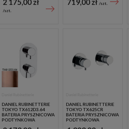
2 175,00 zł
719,00 zł
MIEDZIANA
MIEDZIANA
szt.
szt.
Daniel Rubinetterie
Daniel Rubinetterie
DANIEL RUBINETTERIE
DANIEL RUBINETTERIE
TOKYO TX612D3.64
TOKYO TX625CR
BATERIA PRYSZNICOWA
BATERIA PRYSZNICOWA
PODTYNKOWA
PODTYNKOWA
JEDNOUCHWYTOWA
DWUUCHWYTOWA