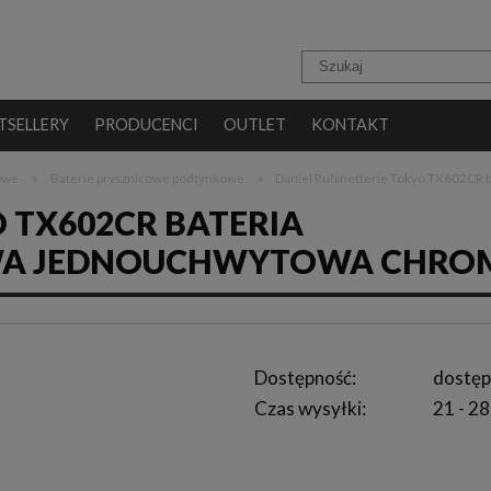
TSELLERY
PRODUCENCI
OUTLET
KONTAKT
»
»
cowe
Baterie prysznicowe podtynkowe
Daniel Rubinetterie Tokyo TX602CR
O TX602CR BATERIA
WA JEDNOUCHWYTOWA CHRO
Dostępność:
dostęp
Czas wysyłki:
21 - 28