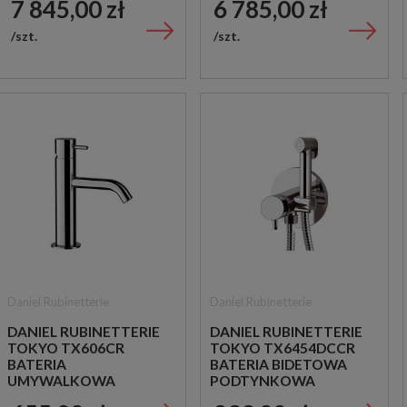
7 845,00 zł
6 785,00 zł
MIEDZIANA
szt.
szt.
Daniel Rubinetterie
Daniel Rubinetterie
DANIEL RUBINETTERIE
DANIEL RUBINETTERIE
TOKYO TX606CR
TOKYO TX6454DCCR
BATERIA
BATERIA BIDETOWA
UMYWALKOWA
PODTYNKOWA
STOJĄCA
JEDNOUCHWYTOWA