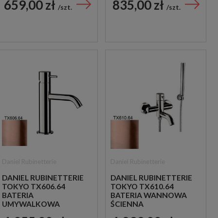
659,00 zł
835,00 zł
CHROM
CHROM
szt.
szt.
Daniel Rubinetterie
Daniel Rubinetterie
DANIEL RUBINETTERIE
DANIEL RUBINETTERIE
TOKYO TX606.64
TOKYO TX610.64
BATERIA
BATERIA WANNOWA
UMYWALKOWA
ŚCIENNA
STOJĄCA
JEDNOUCHWYTOWA