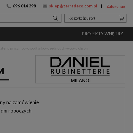
696 014 398
sklep@terradeco.com.pl
Zaloguj się
Koszyk:
(pusty)
PROJEKTY WNĘTRZ
 bateria prysznicowa podtynkowa jednouchwytowa chrom
M
ny na zamówienie
 dni roboczych