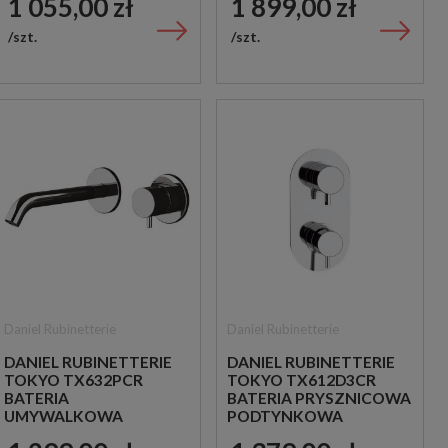
1 055,00 zł
1 899,00 zł
JEDNOUCHWYTOWA
MIEDZIANA
MIEDZIANA
szt.
szt.
Daniel Rubinetterie
Daniel Rubinetterie
DANIEL RUBINETTERIE
DANIEL RUBINETTERIE
TOKYO TX632PCR
TOKYO TX612D3CR
BATERIA
BATERIA PRYSZNICOWA
UMYWALKOWA
PODTYNKOWA
PODTYNKOWA
DWUUCHWYTOWA