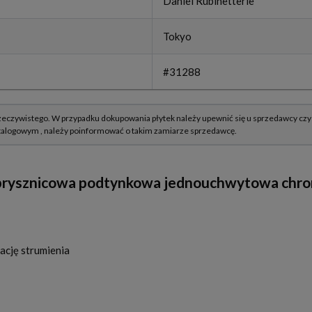
Daniel Rubinetterie
Tokyo
#31288
a prysznicowa podtynkowa jednouchwytowa chr
ację strumienia