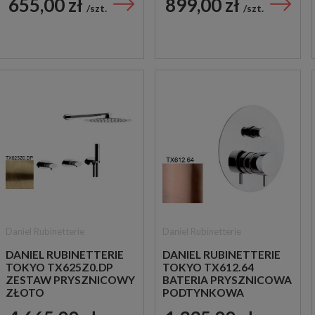
655,00 zł
899,00 zł
JEDNOUCHWYTOWA
CHROM
szt.
szt.
CHROM
Daniel Rubinetterie
Daniel Rubinetterie
DANIEL RUBINETTERIE
DANIEL RUBINETTERIE
TOKYO TX625Z0.DP
TOKYO TX612.64
ZESTAW PRYSZNICOWY
BATERIA PRYSZNICOWA
ZŁOTO
PODTYNKOWA
SZCZOTKOWANE
JEDNOUCHWYTOWA