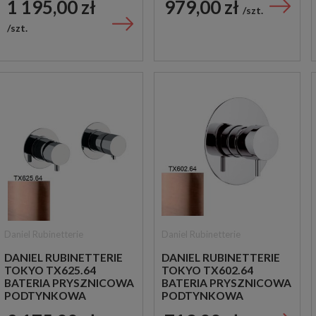
1 195,00 zł
979,00 zł
CHROM
CHROM
szt.
szt.
Daniel Rubinetterie
Daniel Rubinetterie
DANIEL RUBINETTERIE
DANIEL RUBINETTERIE
TOKYO TX625.64
TOKYO TX602.64
BATERIA PRYSZNICOWA
BATERIA PRYSZNICOWA
PODTYNKOWA
PODTYNKOWA
DWUUCHWYTOWA
JEDNOUCHWYTOWA