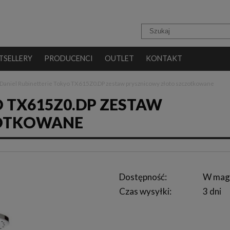
TSELLERY
PRODUCENCI
OUTLET
KONTAKT
Daniel Rubinetterie Tokyo TX615Z0.DP zestaw prysznicowy złoto szczotkowane
O TX615Z0.DP ZESTAW
ZOTKOWANE
Dostępność:
W mag
Czas wysyłki:
3 dni