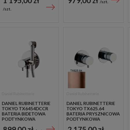
1 195,00 zł
979,00 zł
CHROM
CHROM
szt.
szt.
Daniel Rubinetterie
Daniel Rubinetterie
DANIEL RUBINETTERIE
DANIEL RUBINETTERIE
TOKYO TX6454DCCR
TOKYO TX625.64
BATERIA BIDETOWA
BATERIA PRYSZNICOWA
PODTYNKOWA
PODTYNKOWA
JEDNOUCHWYTOWA
DWUUCHWYTOWA
899,00 zł
2 175,00 zł
CHROM
MIEDZIANA