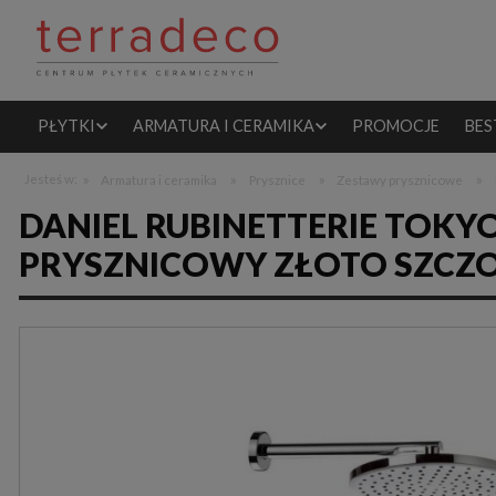
PŁYTKI
ARMATURA I CERAMIKA
PROMOCJE
BES
»
»
»
»
Jesteś w:
Armatura i ceramika
Prysznice
Zestawy prysznicowe
DANIEL RUBINETTERIE TOKY
PRYSZNICOWY ZŁOTO SZC