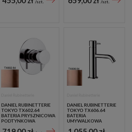
455,00 zł
659,00 zł
CHROM
CHROM
szt.
szt.
Daniel Rubinetterie
Daniel Rubinetterie
DANIEL RUBINETTERIE
DANIEL RUBINETTERIE
TOKYO TX602.64
TOKYO TX606.64
BATERIA PRYSZNICOWA
BATERIA
PODTYNKOWA
UMYWALKOWA
JEDNOUCHWYTOWA
STOJĄCA
719,00 zł
1 055,00 zł
MIEDZIANA
JEDNOUCHWYTOWA