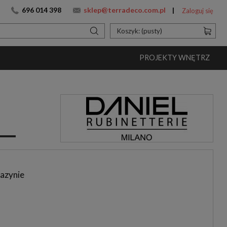
696 014 398
sklep@terradeco.com.pl
Zaloguj się
Koszyk:
(pusty)
PROJEKTY WNĘTRZ
azynie