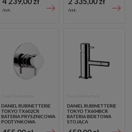
4 239,00 zł
2 335,00 zł
CHROM
szt.
szt.
Daniel Rubinetterie
Daniel Rubinetterie
DANIEL RUBINETTERIE
DANIEL RUBINETTERIE
TOKYO TX602CR
TOKYO TX604BCR
BATERIA PRYSZNICOWA
BATERIA BIDETOWA
PODTYNKOWA
STOJĄCA
JEDNOUCHWYTOWA
JEDNOUCHWYTOWA