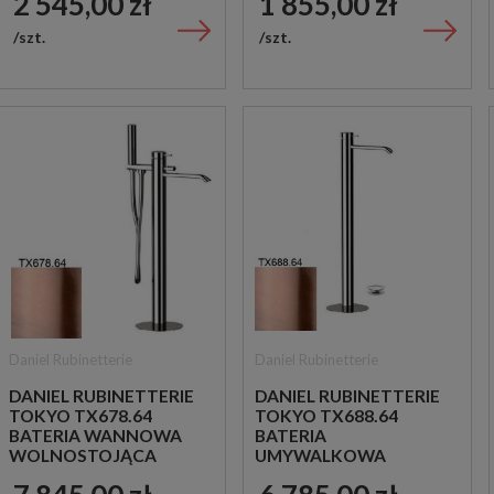
2 545,00 zł
1 855,00 zł
szt.
szt.
Daniel Rubinetterie
Daniel Rubinetterie
DANIEL RUBINETTERIE
DANIEL RUBINETTERIE
TOKYO TX678.64
TOKYO TX688.64
BATERIA WANNOWA
BATERIA
WOLNOSTOJĄCA
UMYWALKOWA
MIEDZIANA
WOLNOSTOJĄCA