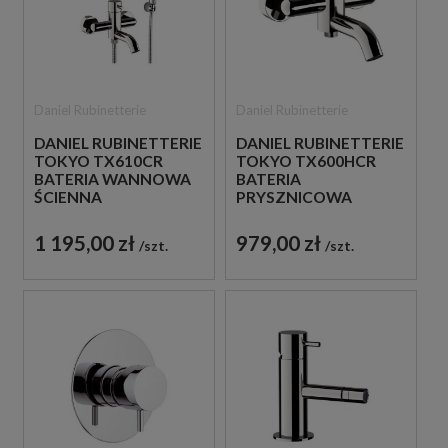
Daniel Rubinetterie
Daniel Rubinetterie
DANIEL RUBINETTERIE
DANIEL RUBINETTERIE
TOKYO TX610CR
TOKYO TX600HCR
BATERIA WANNOWA
BATERIA
ŚCIENNA
PRYSZNICOWA
JEDNOUCHWYTOWA
ŚCIENNA
CHROM
JEDNOUCHWYTOWA
1 195,00 zł
979,00 zł
szt.
szt.
CHROM