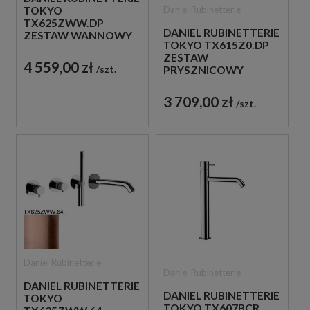
Daniel Rubinetterie
TOKYO
TX625ZWW.DP
DANIEL RUBINETTERIE
ZESTAW WANNOWY
TOKYO TX615Z0.DP
PODTYNKOWY
ZESTAW
ZŁOTO
4 559,00 zł
szt.
PRYSZNICOWY
SZCZOTKOWANE
ZŁOTO
SZCZOTKOWANE
3 709,00 zł
szt.
Daniel Rubinetterie
Daniel Rubinetterie
DANIEL RUBINETTERIE
DANIEL RUBINETTERIE
TOKYO
TOKYO TX607BCR