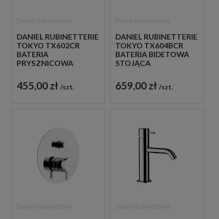
Daniel Rubinetterie
Daniel Rubinetterie
DANIEL RUBINETTERIE
DANIEL RUBINETTERIE
TOKYO TX602CR
TOKYO TX604BCR
BATERIA
BATERIA BIDETOWA
PRYSZNICOWA
STOJĄCA
PODTYNKOWA
JEDNOUCHWYTOWA
JEDNOUCHWYTOWA
CHROM
455,00 zł
659,00 zł
szt.
szt.
CHROM
Daniel Rubinetterie
Daniel Rubinetterie