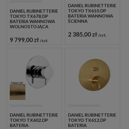
Daniel Rubinetterie
DANIEL RUBINETTERIE
TOKYO TX610.DP
DANIEL RUBINETTERIE
BATERIA WANNOWA
TOKYO TX678.DP
ŚCIENNA
BATERIA WANNOWA
JEDNOUCHWYTOWA
WOLNOSTOJĄCA
ZŁOTO
ZŁOTO
2 385,00 zł
szt.
SZCZOTKOWANE
SZCZOTKOWANE
9 799,00 zł
szt.
Daniel Rubinetterie
Daniel Rubinetterie
DANIEL RUBINETTERIE
DANIEL RUBINETTERIE
TOKYO TX602.DP
TOKYO TX612.DP
BATERIA
BATERIA