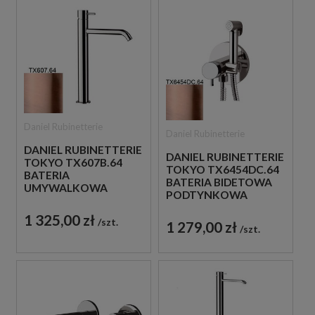
Daniel Rubinetterie
Daniel Rubinetterie
DANIEL RUBINETTERIE
DANIEL RUBINETTERIE
TOKYO TX607B.64
TOKYO TX6454DC.64
BATERIA
BATERIA BIDETOWA
UMYWALKOWA
PODTYNKOWA
WYSOKA STOJĄCA
JEDNOUCHWYTOWA
JEDNOUCHWYTOWA
1 325,00 zł
MIEDZIANA
szt.
1 279,00 zł
MIEDZIANA
szt.