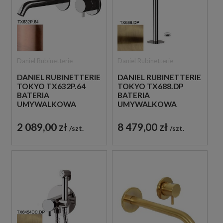
Daniel Rubinetterie
Daniel Rubinetterie
DANIEL RUBINETTERIE
DANIEL RUBINETTERIE
TOKYO TX632P.64
TOKYO TX688.DP
BATERIA
BATERIA
UMYWALKOWA
UMYWALKOWA
PODTYNKOWA
WOLNOSTOJĄCA
JEDNOUCHWYTOWA
ZŁOTO
2 089,00 zł
8 479,00 zł
szt.
szt.
MIEDZIANA
SZCZOTKOWANE