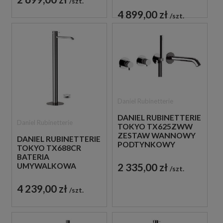
CHROM
szt.
4 899,00 zł
szt.
Daniel Rubinetterie
DANIEL RUBINETTERIE
Daniel Rubinetterie
TOKYO TX625ZWW
ZESTAW WANNOWY
DANIEL RUBINETTERIE
PODTYNKOWY
TOKYO TX688CR
CHROM
BATERIA
2 335,00 zł
UMYWALKOWA
szt.
WOLNOSTOJĄCA
CHROM
4 239,00 zł
szt.