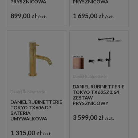
PRYSZNICOWA
PRYSZNICOWA
PODTYNKOWA
PODTYNKOWA
JEDNOUCHWYTOWA
JEDNOUCHWYTOWA
899,00 zł
1 695,00 zł
szt.
szt.
ZŁOTO
ZŁOTO
SZCZOTKOWANE
SZCZOTKOWANE
Daniel Rubinetterie
DANIEL RUBINETTERIE
Daniel Rubinetterie
TOKYO TX625Z0.64
ZESTAW
DANIEL RUBINETTERIE
PRYSZNICOWY
TOKYO TX606.DP
MIEDZIANY
BATERIA
3 599,00 zł
szt.
UMYWALKOWA
STOJĄCA
JEDNOUCHWYTOWA
1 315,00 zł
szt.
ZŁOTO