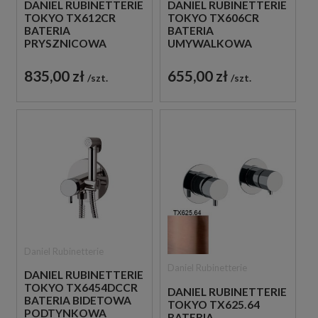
DANIEL RUBINETTERIE
DANIEL RUBINETTERIE
TOKYO TX612CR
TOKYO TX606CR
BATERIA
BATERIA
PRYSZNICOWA
UMYWALKOWA
PODTYNKOWA
STOJĄCA
JEDNOUCHWYTOWA
JEDNOUCHWYTOWA
835,00 zł
655,00 zł
szt.
szt.
CHROM
CHROM
Daniel Rubinetterie
Daniel Rubinetterie
DANIEL RUBINETTERIE
TOKYO TX6454DCCR
DANIEL RUBINETTERIE
BATERIA BIDETOWA
TOKYO TX625.64
PODTYNKOWA
BATERIA