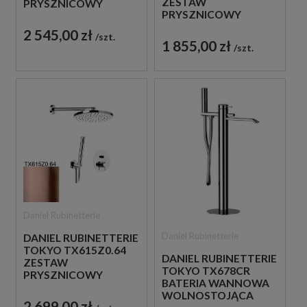
ZESTAW
PRYSZNICOWY
PRYSZNICOWY
CHROM
CHROM
2 545,00 zł
szt.
1 855,00 zł
szt.
Daniel Rubinetterie
Daniel Rubinetterie
DANIEL RUBINETTERIE
TOKYO TX615Z0.64
DANIEL RUBINETTERIE
ZESTAW
TOKYO TX678CR
PRYSZNICOWY
BATERIA WANNOWA
MIEDZIANY
WOLNOSTOJĄCA
2 699,00 zł