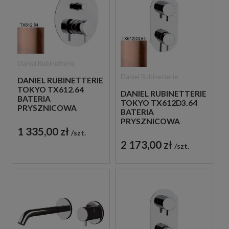
Daniel Rubinetterie
Daniel Rubinetterie
DANIEL RUBINETTERIE
TOKYO TX612.64
DANIEL RUBINETTERIE
BATERIA
TOKYO TX612D3.64
PRYSZNICOWA
BATERIA
PODTYNKOWA
PRYSZNICOWA
JEDNOUCHWYTOWA
1 335,00 zł
PODTYNKOWA
szt.
MIEDZIANA
JEDNOUCHWYTOWA
2 173,00 zł
szt.
MIEDZIANA