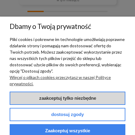
w tym miesiącu
zebranych i zweryfikowanych przez
Dbamy o Twoją prywatność
Pliki cookies i pokrewne im technologie umożliwiają poprawne
działanie strony i pomagają nam dostosować ofertę do
TERRADECO
Twoich potrzeb. Możesz zaakceptować wykorzystanie przez
nas wszystkich tych plików i przejść do sklepu lub
BAZA WIEDZY
dostosować użycie plików do swoich preferencji, wybierając
opcję "Dostosuj zgody".
Więcej o plikach cookies przeczytasz w naszej Polityce
PŁATNOŚCI I DOSTAWA
prywatności.
POMOC
zaakceptuj tylko niezbędne
dostosuj zgody
Zaakceptuj wszystkie
© 2017 - 2025 | terradeco.com.pl
code and analytics: terradeco
software:
shoper.pl