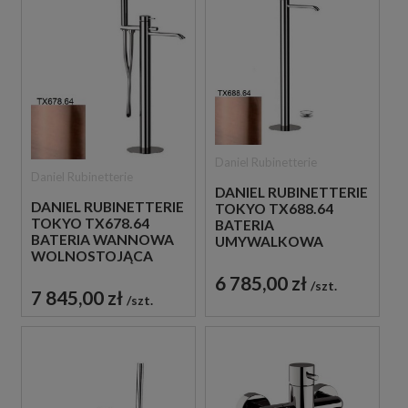
Daniel Rubinetterie
Daniel Rubinetterie
DANIEL RUBINETTERIE
DANIEL RUBINETTERIE
TOKYO TX688.64
TOKYO TX678.64
BATERIA
BATERIA WANNOWA
UMYWALKOWA
WOLNOSTOJĄCA
WOLNOSTOJĄCA
MIEDZIANA
MIEDZIANA
6 785,00 zł
szt.
7 845,00 zł
szt.