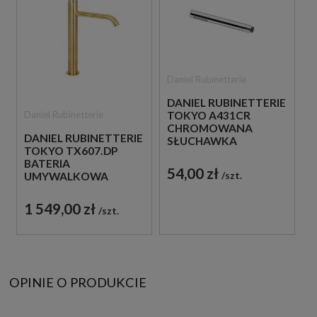
Daniel Rubinetterie
DANIEL RUBINETTERIE
Daniel Rubinetterie
TOKYO A431CR
CHROMOWANA
DANIEL RUBINETTERIE
SŁUCHAWKA
TOKYO TX607.DP
PRYSZNICOWA
BATERIA
54,00 zł
szt.
UMYWALKOWA
WYSOKA STOJĄCA
JEDNOUCHWYTOWA
1 549,00 zł
szt.
ZŁOTO
SZCZOTKOWANE
OPINIE O PRODUKCIE