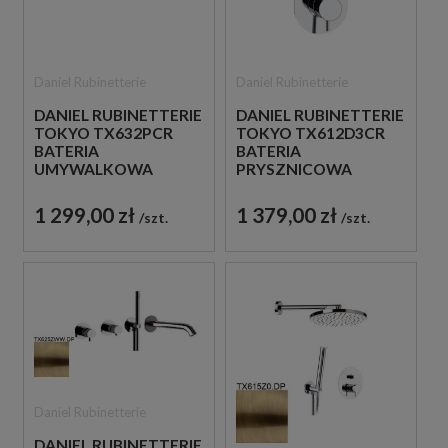
Daniel Rubinetterie
Daniel Rubinetterie
DANIEL RUBINETTERIE
DANIEL RUBINETTERIE
TOKYO TX632PCR
TOKYO TX612D3CR
BATERIA
BATERIA
UMYWALKOWA
PRYSZNICOWA
PODTYNKOWA
PODTYNKOWA
JEDNOUCHWYTOWA
DWUUCHWYTOWA
1 299,00 zł
1 379,00 zł
szt.
szt.
CHROM
CHROM
Daniel Rubinetterie
DANIEL RUBINETTERIE