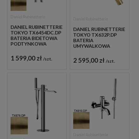
Daniel Rubinetterie
Daniel Rubinetterie
DANIEL RUBINETTERIE
DANIEL RUBINETTERIE
TOKYO TX6454DC.DP
TOKYO TX632P.DP
BATERIA BIDETOWA
BATERIA
PODTYNKOWA
UMYWALKOWA
JEDNOUCHWYTOWA
PODTYNKOWA
ZŁOTO
1 599,00 zł
JEDNOUCHWYTOWA
szt.
2 595,00 zł
SZCZOTKOWANE
szt.
ZŁOTO
SZCZOTKOWANE
Daniel Rubinetterie