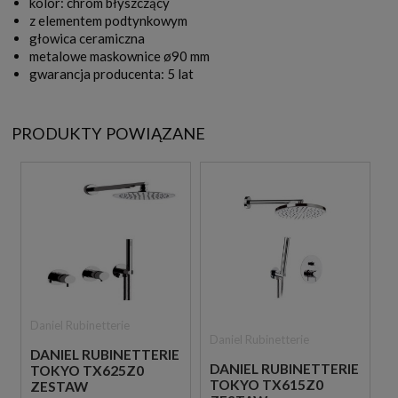
kolor: chrom błyszczący
z elementem podtynkowym
głowica ceramiczna
metalowe maskownice ø90 mm
gwarancja producenta: 5 lat
PRODUKTY POWIĄZANE
Daniel Rubinetterie
Daniel Rubinetterie
DANIEL RUBINETTERIE
DANIEL RUBINETTERIE
TOKYO TX625Z0
TOKYO TX615Z0
ZESTAW