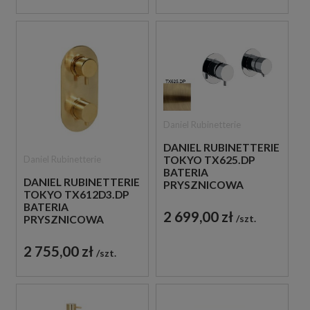
SZCZOTKOWANE
Daniel Rubinetterie
DANIEL RUBINETTERIE
Daniel Rubinetterie
TOKYO TX625.DP
BATERIA
DANIEL RUBINETTERIE
PRYSZNICOWA
TOKYO TX612D3.DP
PODTYNKOWA
BATERIA
DWUUCHWYTOWA
2 699,00 zł
szt.
PRYSZNICOWA
ZŁOTO
PODTYNKOWA
SZCZOTKOWANE
DWUUCHWYTOWA
2 755,00 zł
szt.
ZŁOTO
SZCZOTKOWANE