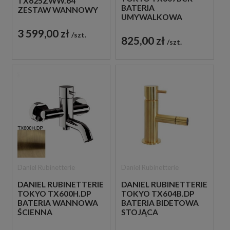
TX625ZWW.64
BATERIA
ZESTAW WANNOWY
UMYWALKOWA
PODTYNKOWY
WYSOKA STOJĄCA
MIEDZIANY
3 599,00 zł
szt.
JEDNOUCHWYTOWA
825,00 zł
szt.
CHROM
Daniel Rubinetterie
Daniel Rubinetterie
DANIEL RUBINETTERIE
DANIEL RUBINETTERIE
TOKYO TX600H.DP
TOKYO TX604B.DP
BATERIA WANNOWA
BATERIA BIDETOWA
ŚCIENNA
STOJĄCA
JEDNOUCHWYTOWA
JEDNOUCHWYTOWA