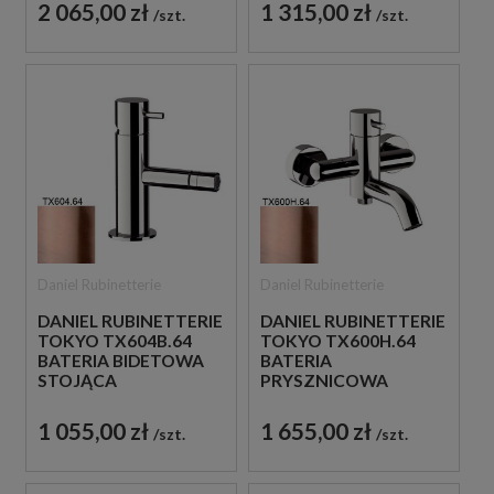
ZŁOTO
ZŁOTO
2 065,00 zł
1 315,00 zł
szt.
szt.
SZCZOTKOWANE
SZCZOTKOWANE
Daniel Rubinetterie
Daniel Rubinetterie
DANIEL RUBINETTERIE
DANIEL RUBINETTERIE
TOKYO TX604B.64
TOKYO TX600H.64
BATERIA BIDETOWA
BATERIA
STOJĄCA
PRYSZNICOWA
JEDNOUCHWYTOWA
ŚCIENNA
MIEDZIANA
JEDNOUCHWYTOWA
1 055,00 zł
1 655,00 zł
szt.
szt.
MIEDZIANA