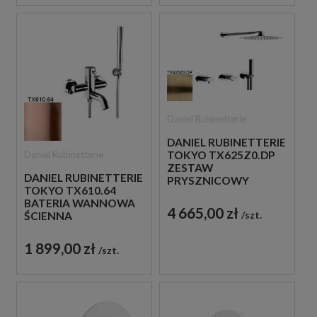
Daniel Rubinetterie
DANIEL RUBINETTERIE
Daniel Rubinetterie
TOKYO TX625Z0.DP
ZESTAW
DANIEL RUBINETTERIE
PRYSZNICOWY
TOKYO TX610.64
ZŁOTO
BATERIA WANNOWA
SZCZOTKOWANE
4 665,00 zł
szt.
ŚCIENNA
JEDNOUCHWYTOWA
MIEDZIANA
1 899,00 zł
szt.