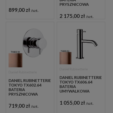
JEDNOUCHWYTOWA
PRYSZNICOWA
CHROM
PODTYNKOWA
899,00 zł
szt.
DWUUCHWYTOWA
2 175,00 zł
szt.
MIEDZIANA
Daniel Rubinetterie
Daniel Rubinetterie
DANIEL RUBINETTERIE
DANIEL RUBINETTERIE
TOKYO TX606.64
TOKYO TX602.64
BATERIA
BATERIA
UMYWALKOWA
PRYSZNICOWA
STOJĄCA
PODTYNKOWA
JEDNOUCHWYTOWA
1 055,00 zł
JEDNOUCHWYTOWA
szt.
719,00 zł
MIEDZIANA
szt.
MIEDZIANA