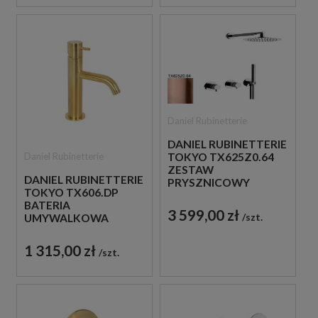
Daniel Rubinetterie
DANIEL RUBINETTERIE
Daniel Rubinetterie
TOKYO TX625Z0.64
ZESTAW
DANIEL RUBINETTERIE
PRYSZNICOWY
TOKYO TX606.DP
MIEDZIANY
BATERIA
3 599,00 zł
szt.
UMYWALKOWA
STOJĄCA
JEDNOUCHWYTOWA
1 315,00 zł
szt.
ZŁOTO
SZCZOTKOWANE