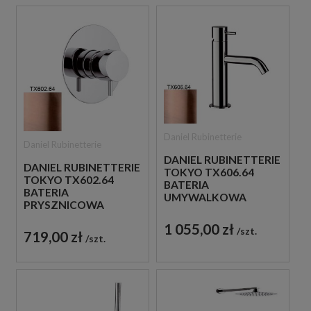
Daniel Rubinetterie
Daniel Rubinetterie
DANIEL RUBINETTERIE
DANIEL RUBINETTERIE
TOKYO TX606.64
TOKYO TX602.64
BATERIA
BATERIA
UMYWALKOWA
PRYSZNICOWA
STOJĄCA
PODTYNKOWA
JEDNOUCHWYTOWA
1 055,00 zł
JEDNOUCHWYTOWA
szt.
719,00 zł
MIEDZIANA
szt.
MIEDZIANA