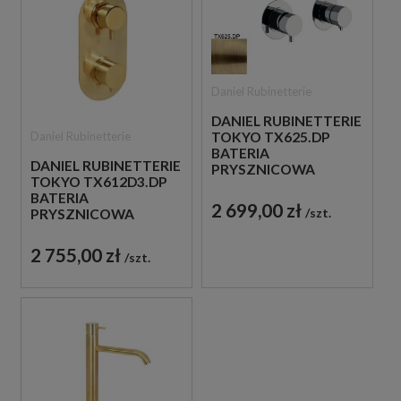
Daniel Rubinetterie
DANIEL RUBINETTERIE
Daniel Rubinetterie
TOKYO TX625.DP
BATERIA
DANIEL RUBINETTERIE
PRYSZNICOWA
TOKYO TX612D3.DP
PODTYNKOWA
BATERIA
DWUUCHWYTOWA
2 699,00 zł
szt.
PRYSZNICOWA
ZŁOTO
PODTYNKOWA
SZCZOTKOWANE
DWUUCHWYTOWA
2 755,00 zł
szt.
ZŁOTO
SZCZOTKOWANE