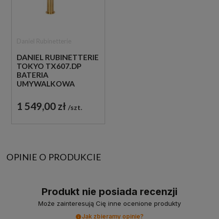
Daniel Rubinetterie
DANIEL RUBINETTERIE
TOKYO TX607.DP
BATERIA
UMYWALKOWA
WYSOKA STOJĄCA
JEDNOUCHWYTOWA
1 549,00 zł
szt.
ZŁOTO
SZCZOTKOWANE
OPINIE O PRODUKCIE
Produkt nie posiada recenzji
Może zainteresują Cię inne ocenione produkty
Jak zbieramy opinie?