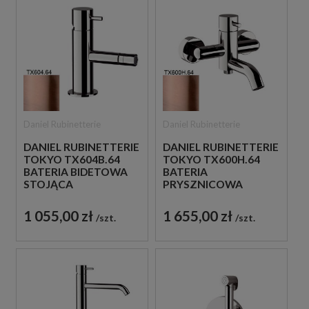
Daniel Rubinetterie
Daniel Rubinetterie
DANIEL RUBINETTERIE
DANIEL RUBINETTERIE
TOKYO TX604B.64
TOKYO TX600H.64
BATERIA BIDETOWA
BATERIA
STOJĄCA
PRYSZNICOWA
JEDNOUCHWYTOWA
ŚCIENNA
MIEDZIANA
JEDNOUCHWYTOWA
1 055,00 zł
1 655,00 zł
szt.
szt.
MIEDZIANA