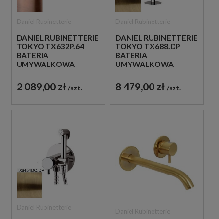
Daniel Rubinetterie
Daniel Rubinetterie
DANIEL RUBINETTERIE
DANIEL RUBINETTERIE
TOKYO TX632P.64
TOKYO TX688.DP
BATERIA
BATERIA
UMYWALKOWA
UMYWALKOWA
PODTYNKOWA
WOLNOSTOJĄCA
JEDNOUCHWYTOWA
ZŁOTO
2 089,00 zł
8 479,00 zł
szt.
szt.
MIEDZIANA
SZCZOTKOWANE
Daniel Rubinetterie
Daniel Rubinetterie