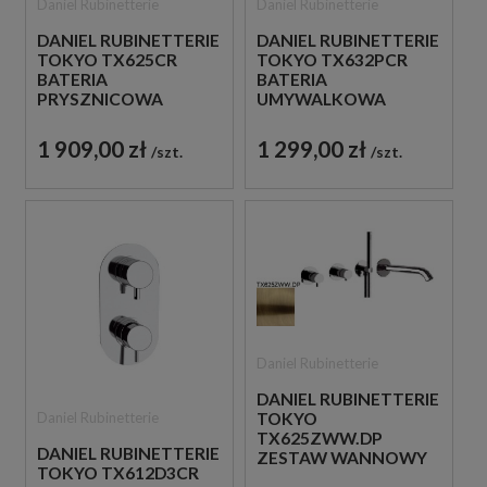
Daniel Rubinetterie
Daniel Rubinetterie
DANIEL RUBINETTERIE
DANIEL RUBINETTERIE
TOKYO TX625CR
TOKYO TX632PCR
BATERIA
BATERIA
PRYSZNICOWA
UMYWALKOWA
PODTYNKOWA
PODTYNKOWA
DWUUCHWYTOWA
JEDNOUCHWYTOWA
1 909,00 zł
1 299,00 zł
szt.
szt.
CHROM
CHROM
Daniel Rubinetterie
DANIEL RUBINETTERIE
Daniel Rubinetterie
TOKYO
TX625ZWW.DP
DANIEL RUBINETTERIE
ZESTAW WANNOWY
TOKYO TX612D3CR
PODTYNKOWY