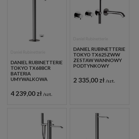
Daniel Rubinetterie
DANIEL RUBINETTERIE
Daniel Rubinetterie
TOKYO TX625ZWW
ZESTAW WANNOWY
DANIEL RUBINETTERIE
PODTYNKOWY
TOKYO TX688CR
CHROM
BATERIA
2 335,00 zł
UMYWALKOWA
szt.
WOLNOSTOJĄCA
CHROM
4 239,00 zł
szt.