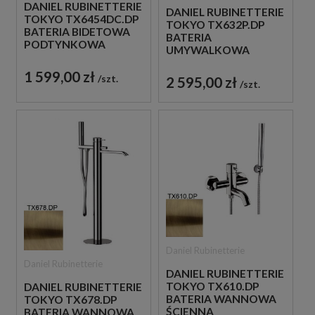
DANIEL RUBINETTERIE
DANIEL RUBINETTERIE
TOKYO TX6454DC.DP
TOKYO TX632P.DP
BATERIA BIDETOWA
BATERIA
PODTYNKOWA
UMYWALKOWA
JEDNOUCHWYTOWA
PODTYNKOWA
ZŁOTO
1 599,00 zł
JEDNOUCHWYTOWA
szt.
2 595,00 zł
SZCZOTKOWANE
szt.
ZŁOTO
SZCZOTKOWANE
Daniel Rubinetterie
Daniel Rubinetterie
DANIEL RUBINETTERIE
TOKYO TX610.DP
DANIEL RUBINETTERIE
BATERIA WANNOWA
TOKYO TX678.DP
ŚCIENNA
BATERIA WANNOWA