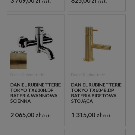
3 709,00 zł
825,00 zł
szt.
szt.
CHROM
Daniel Rubinetterie
Daniel Rubinetterie
DANIEL RUBINETTERIE
DANIEL RUBINETTERIE
TOKYO TX600H.DP
TOKYO TX604B.DP
BATERIA WANNOWA
BATERIA BIDETOWA
ŚCIENNA
STOJĄCA
JEDNOUCHWYTOWA
JEDNOUCHWYTOWA
ZŁOTO
ZŁOTO
2 065,00 zł
1 315,00 zł
szt.
szt.
SZCZOTKOWANE
SZCZOTKOWANE