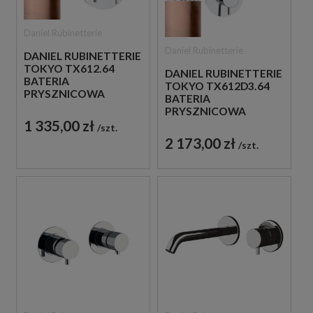
Daniel Rubinetterie
Daniel Rubinetterie
DANIEL RUBINETTERIE
TOKYO TX612.64
DANIEL RUBINETTERIE
BATERIA
TOKYO TX612D3.64
PRYSZNICOWA
BATERIA
PODTYNKOWA
PRYSZNICOWA
JEDNOUCHWYTOWA
1 335,00 zł
PODTYNKOWA
szt.
MIEDZIANA
JEDNOUCHWYTOWA
2 173,00 zł
szt.
MIEDZIANA