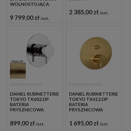
JEDNOUCHWYTOWA
WOLNOSTOJĄCA
ZŁOTO
ZŁOTO
2 385,00 zł
szt.
SZCZOTKOWANE
SZCZOTKOWANE
9 799,00 zł
szt.
Daniel Rubinetterie
Daniel Rubinetterie
DANIEL RUBINETTERIE
DANIEL RUBINETTERIE
TOKYO TX602.DP
TOKYO TX612.DP
BATERIA
BATERIA
PRYSZNICOWA
PRYSZNICOWA
PODTYNKOWA
PODTYNKOWA
JEDNOUCHWYTOWA
JEDNOUCHWYTOWA
899,00 zł
1 695,00 zł
szt.
szt.
ZŁOTO
ZŁOTO
SZCZOTKOWANE
SZCZOTKOWANE