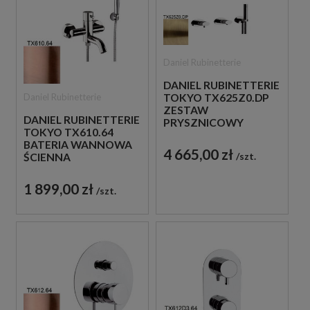
Daniel Rubinetterie
DANIEL RUBINETTERIE
Daniel Rubinetterie
TOKYO TX625Z0.DP
ZESTAW
DANIEL RUBINETTERIE
PRYSZNICOWY
TOKYO TX610.64
ZŁOTO
BATERIA WANNOWA
SZCZOTKOWANE
4 665,00 zł
szt.
ŚCIENNA
JEDNOUCHWYTOWA
MIEDZIANA
1 899,00 zł
szt.