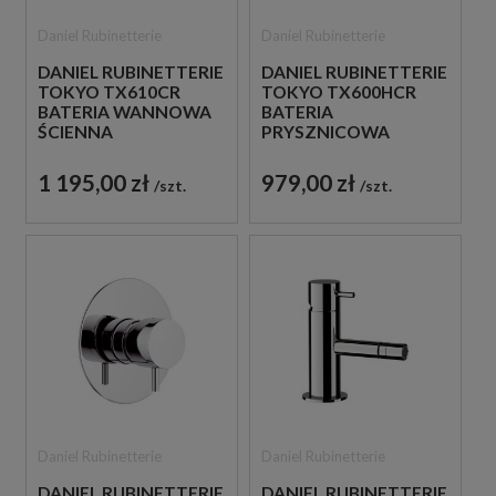
Daniel Rubinetterie
Daniel Rubinetterie
DANIEL RUBINETTERIE
DANIEL RUBINETTERIE
TOKYO TX610CR
TOKYO TX600HCR
BATERIA WANNOWA
BATERIA
ŚCIENNA
PRYSZNICOWA
JEDNOUCHWYTOWA
ŚCIENNA
CHROM
JEDNOUCHWYTOWA
1 195,00 zł
979,00 zł
szt.
szt.
CHROM
Daniel Rubinetterie
Daniel Rubinetterie
DANIEL RUBINETTERIE
DANIEL RUBINETTERIE