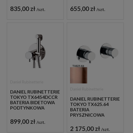
PODTYNKOWA
STOJĄCA
JEDNOUCHWYTOWA
JEDNOUCHWYTOWA
835,00 zł
655,00 zł
szt.
szt.
CHROM
CHROM
Daniel Rubinetterie
Daniel Rubinetterie
DANIEL RUBINETTERIE
TOKYO TX6454DCCR
DANIEL RUBINETTERIE
BATERIA BIDETOWA
TOKYO TX625.64
PODTYNKOWA
BATERIA
JEDNOUCHWYTOWA
PRYSZNICOWA
CHROM
PODTYNKOWA
899,00 zł
szt.
DWUUCHWYTOWA
2 175,00 zł
szt.
MIEDZIANA