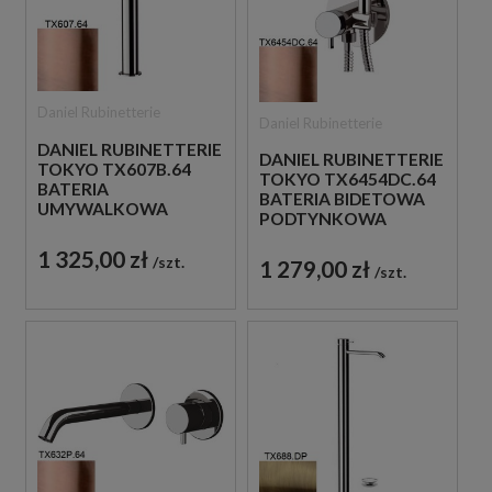
Daniel Rubinetterie
Daniel Rubinetterie
DANIEL RUBINETTERIE
DANIEL RUBINETTERIE
TOKYO TX607B.64
TOKYO TX6454DC.64
BATERIA
BATERIA BIDETOWA
UMYWALKOWA
PODTYNKOWA
WYSOKA STOJĄCA
JEDNOUCHWYTOWA
JEDNOUCHWYTOWA
1 325,00 zł
MIEDZIANA
szt.
1 279,00 zł
MIEDZIANA
szt.