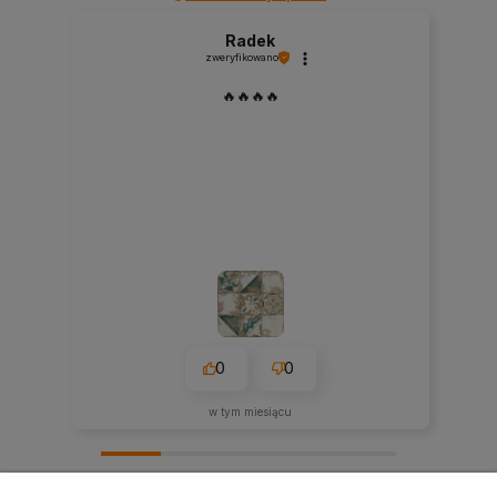
Radek
zweryfikowano
🔥🔥🔥🔥
0
0
w tym miesiącu
zebranych i zweryfikowanych przez