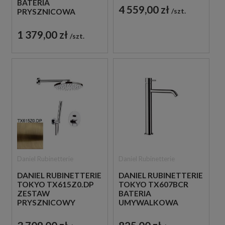
BATERIA
ZŁOTO
4 559,00 zł
szt.
PRYSZNICOWA
SZCZOTKOWANE
PODTYNKOWA
DWUUCHWYTOWA
1 379,00 zł
szt.
CHROM
Daniel Rubinetterie
Daniel Rubinetterie
DANIEL RUBINETTERIE
DANIEL RUBINETTERIE
TOKYO TX615Z0.DP
TOKYO TX607BCR
ZESTAW
BATERIA
PRYSZNICOWY
UMYWALKOWA
ZŁOTO
WYSOKA STOJĄCA
SZCZOTKOWANE
JEDNOUCHWYTOWA