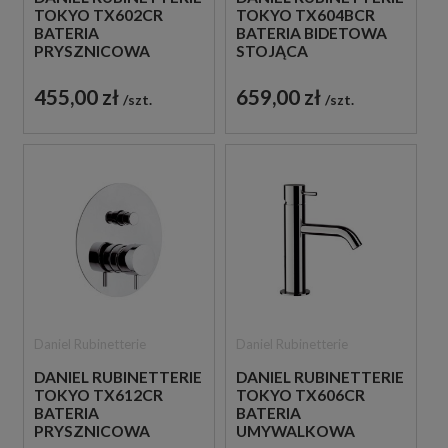
TOKYO TX602CR
TOKYO TX604BCR
BATERIA
BATERIA BIDETOWA
PRYSZNICOWA
STOJĄCA
PODTYNKOWA
JEDNOUCHWYTOWA
JEDNOUCHWYTOWA
CHROM
455,00 zł
659,00 zł
szt.
szt.
CHROM
Daniel Rubinetterie
Daniel Rubinetterie
DANIEL RUBINETTERIE
DANIEL RUBINETTERIE
TOKYO TX612CR
TOKYO TX606CR
BATERIA
BATERIA
PRYSZNICOWA
UMYWALKOWA