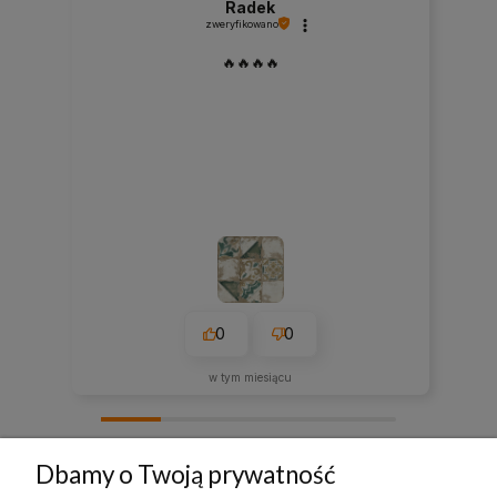
Radek
zweryfikowano
🔥🔥🔥🔥
0
0
w tym miesiącu
zebranych i zweryfikowanych przez
Dbamy o Twoją prywatność