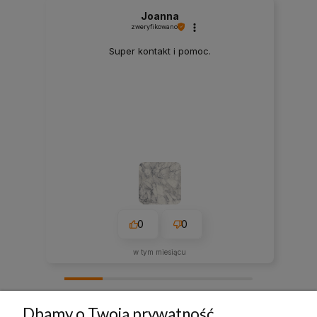
Joanna
zweryfikowano
Super kontakt i pomoc.
0
0
w tym miesiącu
zebranych i zweryfikowanych przez
Dbamy o Twoją prywatność