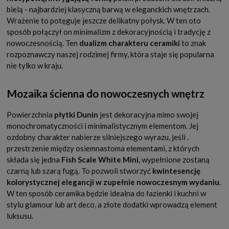
bielą - najbardziej klasyczną barwą w eleganckich wnętrzach.
Wrażenie to potęguje jeszcze delikatny połysk. W ten oto
sposób połączył on minimalizm z dekoracyjnością i tradycję z
nowoczesnością. Ten
dualizm charakteru ceramiki
to znak
rozpoznawczy naszej rodzimej firmy, która staje się popularna
nie tylko w kraju.
Mozaika ścienna do nowoczesnych wnętrz
Powierzchnia
płytki Dunin
jest dekoracyjna mimo swojej
monochromatyczności i minimalistycznym elementom. Jej
ozdobny charakter nabierze silniejszego wyrazu, jeśli .
przestrzenie między osiemnastoma elementami, z których
składa się jedna
Fish Scale White Mini,
wypełnione zostaną
czarną lub szarą fugą. To pozwoli stworzyć
kwintesencję
kolorystycznej elegancji w zupełnie nowoczesnym wydaniu
.
W ten sposób ceramika będzie idealna do łazienki i kuchni w
stylu glamour lub art deco, a złote dodatki wprowadzą element
luksusu.