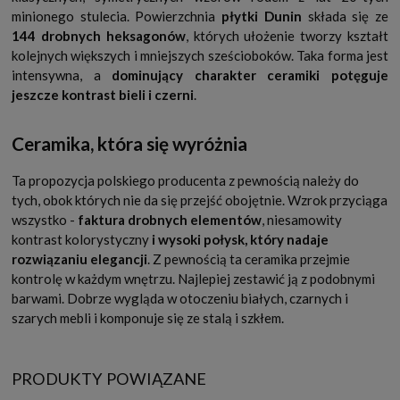
minionego stulecia. Powierzchnia
płytki Dunin
składa się ze
144 drobnych heksagonów
, których ułożenie tworzy kształt
kolejnych większych i mniejszych sześcioboków. Taka forma jest
intensywna, a
dominujący charakter ceramiki potęguje
jeszcze kontrast bieli i czerni
.
Ceramika, która się wyróżnia
Ta propozycja polskiego producenta z pewnością należy do
tych, obok których nie da się przejść obojętnie. Wzrok przyciąga
wszystko -
faktura drobnych elementów
, niesamowity
kontrast kolorystyczny
i wysoki połysk, który nadaje
rozwiązaniu elegancji
. Z pewnością ta ceramika przejmie
kontrolę w każdym wnętrzu. Najlepiej zestawić ją z podobnymi
barwami. Dobrze wygląda w otoczeniu białych, czarnych i
szarych mebli i komponuje się ze stalą i szkłem.
PRODUKTY POWIĄZANE