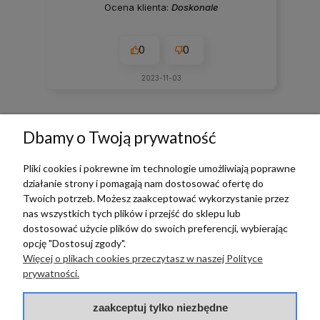
Ocena klienta:
Doskonale
0
0
2023-11-03
zebranych i zweryfikowanych przez
Dbamy o Twoją prywatność
Pliki cookies i pokrewne im technologie umożliwiają poprawne
działanie strony i pomagają nam dostosować ofertę do
TERRADECO
Twoich potrzeb. Możesz zaakceptować wykorzystanie przez
nas wszystkich tych plików i przejść do sklepu lub
BAZA WIEDZY
dostosować użycie plików do swoich preferencji, wybierając
opcję "Dostosuj zgody".
Więcej o plikach cookies przeczytasz w naszej Polityce
PŁATNOŚCI I DOSTAWA
prywatności.
POMOC
zaakceptuj tylko niezbędne