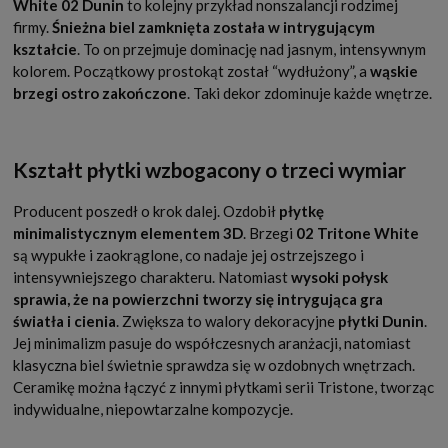
White 02 Dunin
to kolejny przykład nonszalancji rodzimej
firmy.
Śnieżna biel zamknięta została w intrygującym
kształcie
. To on przejmuje dominację nad jasnym, intensywnym
kolorem. Początkowy prostokąt został “wydłużony”, a
wąskie
brzegi ostro zakończone
. Taki dekor zdominuje każde wnętrze.
Kształt płytki wzbogacony o trzeci wymiar
Producent poszedł o krok dalej. Ozdobił
płytkę
minimalistycznym elementem 3D
. Brzegi
02 Tritone White
są wypukłe i zaokrąglone, co nadaje jej ostrzejszego i
intensywniejszego charakteru. Natomiast
wysoki połysk
sprawia, że na powierzchni tworzy się intrygująca gra
światła i cienia
. Zwiększa to walory dekoracyjne
płytki Dunin
.
Jej minimalizm pasuje do współczesnych aranżacji, natomiast
klasyczna biel świetnie sprawdza się w ozdobnych wnętrzach.
Ceramikę można łączyć z innymi płytkami serii Tristone, tworząc
indywidualne, niepowtarzalne kompozycje.