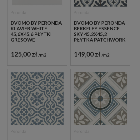
Peronda
Peronda
DVOMO BY PERONDA
DVOMO BY PERONDA
KLAVIER WHITE
BERKELEY ESSENCE
45,6X45,6 PŁYTKI
SKY 45,2X45,2
GRESOWE
PŁYTKA PATCHWORK
MONOKOLOR
DEKORACYJNA
125,00 zł
149,00 zł
m2
m2
Peronda
Peronda