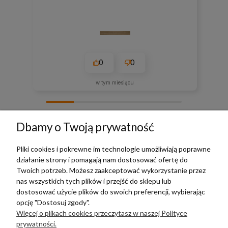
0
0
w tym miesiącu
zebranych i zweryfikowanych przez
Dbamy o Twoją prywatność
Pliki cookies i pokrewne im technologie umożliwiają poprawne
działanie strony i pomagają nam dostosować ofertę do
TERRADECO
Twoich potrzeb. Możesz zaakceptować wykorzystanie przez
nas wszystkich tych plików i przejść do sklepu lub
BAZA WIEDZY
dostosować użycie plików do swoich preferencji, wybierając
opcję "Dostosuj zgody".
Więcej o plikach cookies przeczytasz w naszej Polityce
PŁATNOŚCI I DOSTAWA
prywatności.