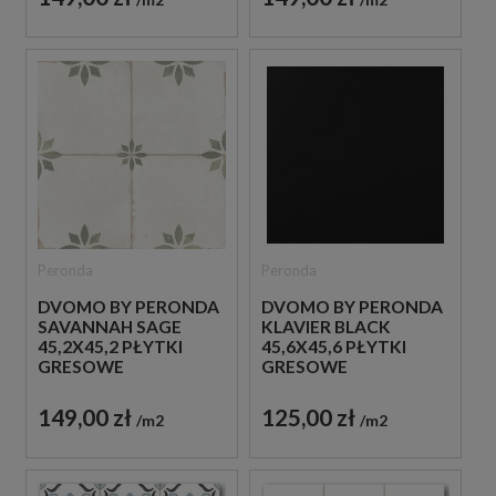
Peronda
Peronda
DVOMO BY PERONDA
DVOMO BY PERONDA
SAVANNAH SAGE
KLAVIER BLACK
45,2X45,2 PŁYTKI
45,6X45,6 PŁYTKI
GRESOWE
GRESOWE
RUSTYKALNE
MONOKOLOR
149,00 zł
125,00 zł
m2
m2