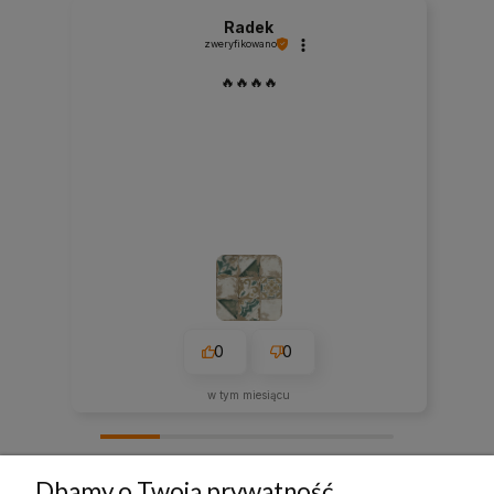
Radek
zweryfikowano
🔥🔥🔥🔥
0
0
w tym miesiącu
zebranych i zweryfikowanych przez
Dbamy o Twoją prywatność