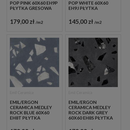
POP PINK 60X60 EH9P
POP WHITE 60X60
PŁYTKA GRESOWA
EH9J PŁYTKA
LASTRYKO
GRESOWA LASTRYKO
179,00 zł
145,00 zł
m2
m2
Emil Ceramica
Emil Ceramica
EMIL/ERGON
EMIL/ERGON
CERAMICA MEDLEY
CERAMICA MEDLEY
ROCK BLUE 60X60
ROCK DARK GREY
EH8T PŁYTKA
60X60 EH8S PŁYTKA
GRESOWA LASTRYKO
GRESOWA LASTRYKO