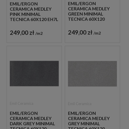
EMIL/ERGON
EMIL/ERGON
CERAMICA MEDLEY
CERAMICA MEDLEY
GREEN MINIMAL
PINK MINIMAL
TECNICA 60X120
TECNICA 60X120 EH7L
EH7K PŁYTKI
PŁYTKI GRESOWE
GRESOWE IMITUJĄCE
IMITUJĄCE LASTRYKO
249,00 zł
249,00 zł
m2
m2
LASTRYKO
Emil Ceramica
Emil Ceramica
EMIL/ERGON
EMIL/ERGON
CERAMICA MEDLEY
CERAMICA MEDLEY
DARK GREY MINIMAL
GREY MINIMAL
TECNICA 60X120
TECNICA 60X120