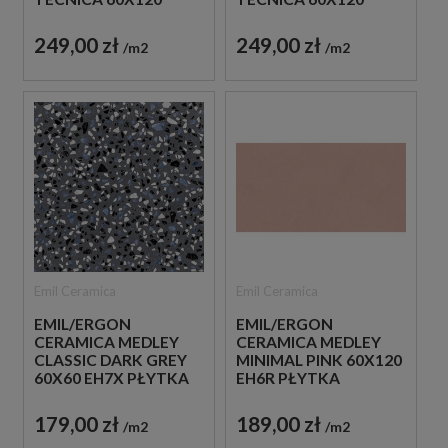
EH7H PŁYTKI
EH7G PŁYTKI
GRESOWE IMITUJĄCE
GRESOWE IMITUJĄCE
249,00 zł
249,00 zł
m2
m2
LASTRYKO
LASTRYKO
Emil Ceramica
Emil Ceramica
EMIL/ERGON
EMIL/ERGON
CERAMICA MEDLEY
CERAMICA MEDLEY
CLASSIC DARK GREY
MINIMAL PINK 60X120
60X60 EH7X PŁYTKA
EH6R PŁYTKA
GRESOWA LASTRYKO
GRESOWA LASTRYKO
179,00 zł
189,00 zł
m2
m2