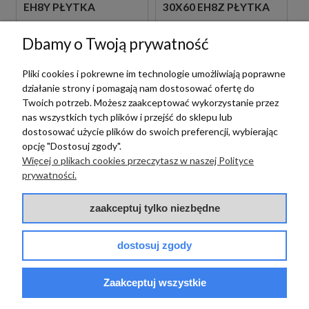
EH8Y PŁYTKA
30X60 EH8Z PŁYTKA
GRESOWA LASTRYKO
GRESOWA LASTRYKO
175,00 zł
175,00 zł
Dbamy o Twoją prywatność
m2
m2
Pliki cookies i pokrewne im technologie umożliwiają poprawne
działanie strony i pomagają nam dostosować ofertę do
Twoich potrzeb. Możesz zaakceptować wykorzystanie przez
nas wszystkich tych plików i przejść do sklepu lub
dostosować użycie plików do swoich preferencji, wybierając
opcję "Dostosuj zgody".
Więcej o plikach cookies przeczytasz w naszej Polityce
prywatności.
zaakceptuj tylko niezbędne
Emil Ceramica
Emil Ceramica
EMIL/ERGON
EMIL/ERGON
CERAMICA MEDLEY
CERAMICA MEDLEY
dostosuj zgody
ROCK BLUE 30X60
ROCK GREEN 30X60
EH90 PŁYTKA
EH91 PŁYTKI
GRESOWA LASTRYKO
LASTRYKO GRESOWE
Zaakceptuj wszystkie
175,00 zł
175,00 zł
m2
m2