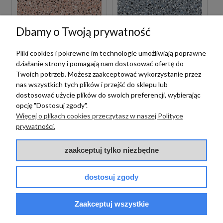
Dbamy o Twoją prywatność
Emil Ceramica
Emil Ceramica
Pliki cookies i pokrewne im technologie umożliwiają poprawne
działanie strony i pomagają nam dostosować ofertę do
EMIL/ERGON
EMIL/ERGON
Twoich potrzeb. Możesz zaakceptować wykorzystanie przez
CERAMICA MEDLEY
CERAMICA MEDLEY
CLASSIC PINK 30X60
CLASSIC BLUE 30X60
nas wszystkich tych plików i przejść do sklepu lub
EH87 PŁYTKI
EH85 PŁYTKI
dostosować użycie plików do swoich preferencji, wybierając
LASTRYKO GRESOWE
LASTRYKO GRESOWE
opcję "Dostosuj zgody".
175,00 zł
175,00 zł
Więcej o plikach cookies przeczytasz w naszej Polityce
m2
m2
prywatności.
zaakceptuj tylko niezbędne
dostosuj zgody
Zaakceptuj wszystkie