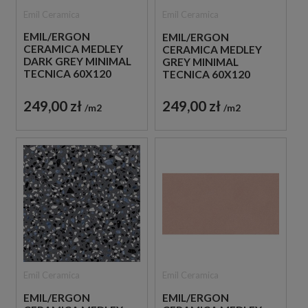
Emil Ceramica
Emil Ceramica
EMIL/ERGON
EMIL/ERGON
CERAMICA MEDLEY
CERAMICA MEDLEY
DARK GREY MINIMAL
GREY MINIMAL
TECNICA 60X120
TECNICA 60X120
EH7H PŁYTKI
EH7G PŁYTKI
GRESOWE IMITUJĄCE
GRESOWE IMITUJĄCE
249,00 zł
249,00 zł
m2
m2
LASTRYKO
LASTRYKO
Emil Ceramica
Emil Ceramica
EMIL/ERGON
EMIL/ERGON