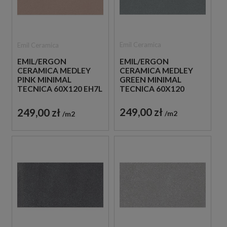
Emil Ceramica
Emil Ceramica
EMIL/ERGON
EMIL/ERGON
CERAMICA MEDLEY
CERAMICA MEDLEY
GREEN MINIMAL
PINK MINIMAL
TECNICA 60X120
TECNICA 60X120 EH7L
EH7K PŁYTKI
PŁYTKI GRESOWE
GRESOWE IMITUJĄCE
IMITUJĄCE LASTRYKO
249,00 zł
249,00 zł
m2
m2
LASTRYKO