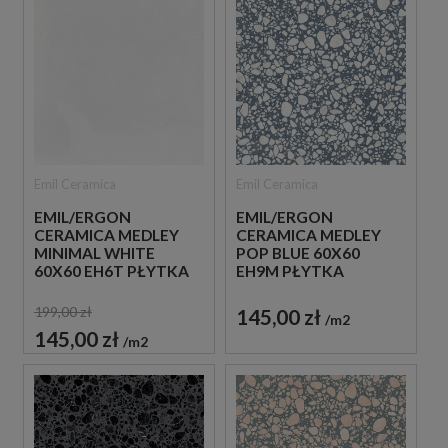
Emil Ceramica
Emil Ceramica
EMIL/ERGON
EMIL/ERGON
CERAMICA MEDLEY
CERAMICA MEDLEY
MINIMAL WHITE
POP BLUE 60X60
60X60 EH6T PŁYTKA
EH9M PŁYTKA
GRESOWA LASTRYKO
GRESOWA LASTRYKO
199,00 zł
145,00 zł
m2
145,00 zł
m2