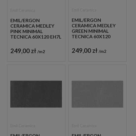
Emil Ceramica
Emil Ceramica
EMIL/ERGON
EMIL/ERGON
CERAMICA MEDLEY
CERAMICA MEDLEY
GREEN MINIMAL
PINK MINIMAL
TECNICA 60X120
TECNICA 60X120 EH7L
EH7K PŁYTKI
PŁYTKI GRESOWE
GRESOWE IMITUJĄCE
IMITUJĄCE LASTRYKO
249,00 zł
249,00 zł
m2
m2
LASTRYKO
Emil Ceramica
Emil Ceramica
EMIL/ERGON
EMIL/ERGON