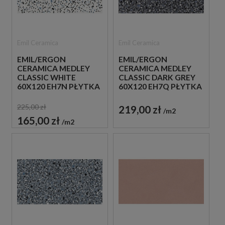
Emil Ceramica
Emil Ceramica
EMIL/ERGON
EMIL/ERGON
CERAMICA MEDLEY
CERAMICA MEDLEY
CLASSIC WHITE
CLASSIC DARK GREY
60X120 EH7N PŁYTKA
60X120 EH7Q PŁYTKA
GRESOWA LASTRYKO
GRESOWA LASTRYKO
225,00 zł
219,00 zł
m2
165,00 zł
m2