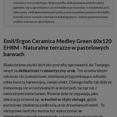
Emil/Ergon Ceramica Medley Green 60x120
EH8M - Naturalne terrazzo w pastelowych
barwach
Bladozielone płytki lastryko potrafią wprowadzić do Twojego
wnętrza
delikatność i romantyczny urok
. Tło w naturalnym
odcieniu i brzoskwiniowe zdobienia przypominające odłamki
szkła tworzą harmonijny, sielski efekt. Dlatego kafle tak dobrze
komponują się w rustykalnych aranżacjach, łącząc się z
naturalnymi materiałami. Równie dobrze wypadają jako
dekoracja ścienna np.
w kuchni w stylu vintage
, gdzie
pastelowe zdobienia podkreślą urok drewnianych mebli.
To
nietypowe lastryko można też wykorzystać
w
minimalistycznych wnętrzach
, w towarzystwie prostych