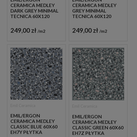
CERAMICA MEDLEY
CERAMICA MEDLEY
DARK GREY MINIMAL
GREY MINIMAL
TECNICA 60X120
TECNICA 60X120
EH7H PŁYTKI
EH7G PŁYTKI
GRESOWE IMITUJĄCE
GRESOWE IMITUJĄCE
249,00 zł
249,00 zł
m2
m2
LASTRYKO
LASTRYKO
Emil Ceramica
Emil Ceramica
EMIL/ERGON
EMIL/ERGON
CERAMICA MEDLEY
CERAMICA MEDLEY
CLASSIC BLUE 60X60
CLASSIC GREEN 60X60
EH7Y PŁYTKA
EH7Z PŁYTKA