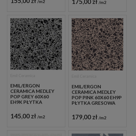
155,00 zł
175,00 zł
m2
m2
Emil Ceramica
Emil Ceramica
EMIL/ERGON
EMIL/ERGON
CERAMICA MEDLEY
CERAMICA MEDLEY
POP GREY 60X60
POP PINK 60X60 EH9P
EH9K PŁYTKA
PŁYTKA GRESOWA
GRESOWA LASTRYKO
LASTRYKO
145,00 zł
179,00 zł
m2
m2