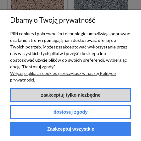
Dbamy o Twoją prywatność
Pliki cookies i pokrewne im technologie umożliwiają poprawne
Emil Ceramica
Emil Ceramica
działanie strony i pomagają nam dostosować ofertę do
Twoich potrzeb. Możesz zaakceptować wykorzystanie przez
EMIL/ERGON
EMIL/ERGON
nas wszystkich tych plików i przejść do sklepu lub
CERAMICA MEDLEY
CERAMICA MEDLEY
dostosować użycie plików do swoich preferencji, wybierając
CLASSIC PINK 30X60
CLASSIC BLUE 30X60
opcję "Dostosuj zgody".
EH87 PŁYTKI
EH85 PŁYTKI
LASTRYKO GRESOWE
LASTRYKO GRESOWE
Więcej o plikach cookies przeczytasz w naszej Polityce
prywatności.
175,00 zł
175,00 zł
m2
m2
zaakceptuj tylko niezbędne
dostosuj zgody
Zaakceptuj wszystkie