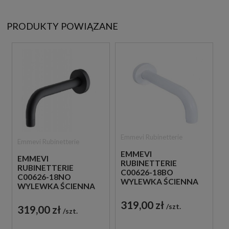
PRODUKTY POWIĄZANE
Emmevi Rubinetterie
Emmevi Rubinetterie
EMMEVI
EMMEVI
RUBINETTERIE
RUBINETTERIE
C00626-18BO
C00626-18NO
WYLEWKA ŚCIENNA
WYLEWKA ŚCIENNA
18 CM BIAŁA
18 CM CZARNA
319,00 zł
szt.
319,00 zł
szt.