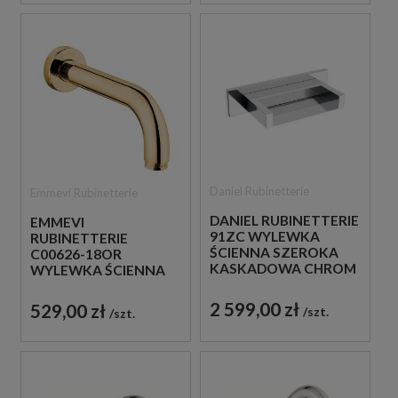
Daniel Rubinetterie
Emmevi Rubinetterie
DANIEL RUBINETTERIE
EMMEVI
91ZC WYLEWKA
RUBINETTERIE
ŚCIENNA SZEROKA
C00626-18OR
KASKADOWA CHROM
WYLEWKA ŚCIENNA
18 CM ZŁOTA
2 599,00 zł
529,00 zł
szt.
szt.