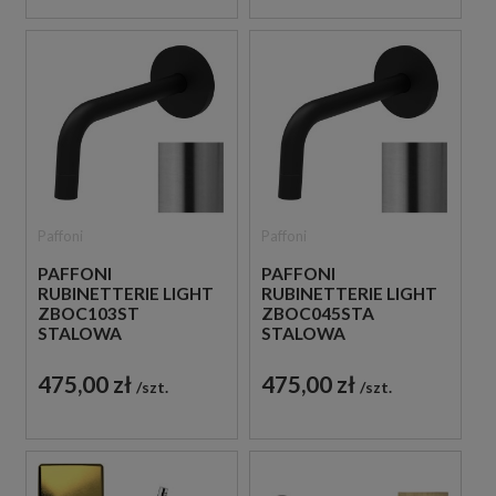
Paffoni
Paffoni
PAFFONI
PAFFONI
RUBINETTERIE LIGHT
RUBINETTERIE LIGHT
ZBOC103ST
ZBOC045STA
STALOWA
STALOWA
SZCZOTKOWANA
SZCZOTKOWANA
WYLEWKA ŚCIENNA
WYLEWKA ŚCIENNA
475,00 zł
475,00 zł
szt.
szt.
12,3 CM
17,8 CM