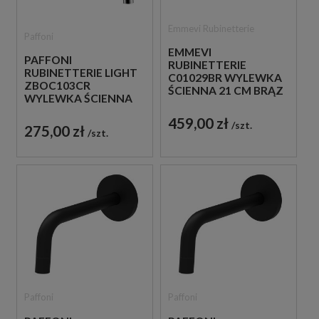
Emmevi Rubinetterie
Paffoni
EMMEVI
PAFFONI
RUBINETTERIE
RUBINETTERIE LIGHT
C01029BR WYLEWKA
ZBOC103CR
ŚCIENNA 21 CM BRĄZ
WYLEWKA ŚCIENNA
ANTYCZNY
12,3 CM CHROM
459,00 zł
szt.
275,00 zł
szt.
Paffoni
Paffoni