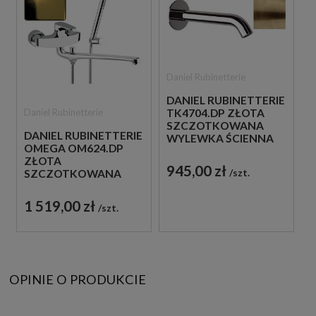
Daniel Rubinetterie
DANIEL RUBINETTERIE
Daniel Rubinetterie
TK4704.DP ZŁOTA
SZCZOTKOWANA
DANIEL RUBINETTERIE
WYLEWKA ŚCIENNA
OMEGA OM624.DP
16,5 CM
ZŁOTA
945,00 zł
szt.
SZCZOTKOWANA
WANNOWA BATERIA
ŚCIENNA Z WYLEWKĄ
1 519,00 zł
szt.
OPINIE O PRODUKCIE