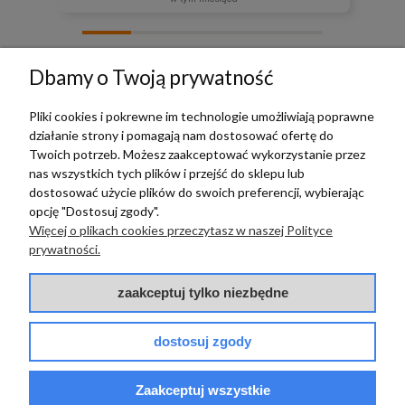
zebranych i zweryfikowanych przez
Dbamy o Twoją prywatność
Pliki cookies i pokrewne im technologie umożliwiają poprawne
działanie strony i pomagają nam dostosować ofertę do
TERRADECO
Twoich potrzeb. Możesz zaakceptować wykorzystanie przez
nas wszystkich tych plików i przejść do sklepu lub
BAZA WIEDZY
dostosować użycie plików do swoich preferencji, wybierając
opcję "Dostosuj zgody".
Więcej o plikach cookies przeczytasz w naszej Polityce
PŁATNOŚCI I DOSTAWA
prywatności.
POMOC
zaakceptuj tylko niezbędne
dostosuj zgody
Zaakceptuj wszystkie
© 2017 - 2025 | terradeco.com.pl
code and analytics: terradeco
software:
shoper.pl