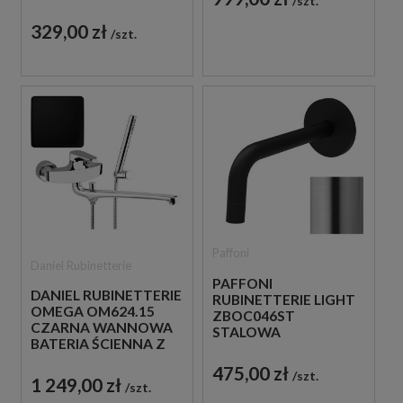
szt.
24,8 CM
329,00 zł
szt.
Paffoni
Daniel Rubinetterie
PAFFONI
DANIEL RUBINETTERIE
RUBINETTERIE LIGHT
OMEGA OM624.15
ZBOC046ST
CZARNA WANNOWA
STALOWA
BATERIA ŚCIENNA Z
SZCZOTKOWANA
WYLEWKĄ
WYLEWKA ŚCIENNA
475,00 zł
szt.
24,8 CM
1 249,00 zł
szt.