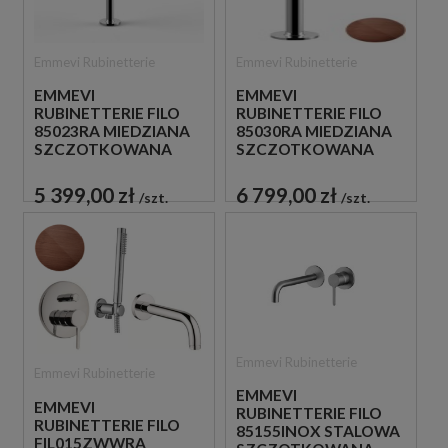
Emmevi Rubinetterie
Emmevi Rubinetterie
EMMEVI
EMMEVI
RUBINETTERIE FILO
RUBINETTERIE FILO
85023RA MIEDZIANA
85030RA MIEDZIANA
SZCZOTKOWANA
SZCZOTKOWANA
WOLNOSTOJĄCA
WOLNOSTOJĄCA
BATERIA WANNOWA
BATERIA WANNOWA
5 399,00 zł
6 799,00 zł
szt.
szt.
Emmevi Rubinetterie
Emmevi Rubinetterie
EMMEVI
EMMEVI
RUBINETTERIE FILO
RUBINETTERIE FILO
85155INOX STALOWA
FIL015ZWWRA