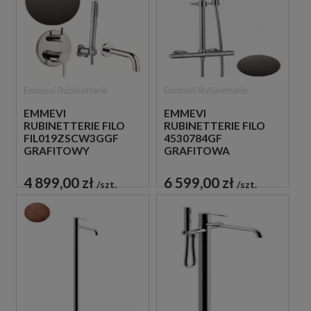
Emmevi Rubinetterie
Emmevi Rubinetterie
EMMEVI
EMMEVI
RUBINETTERIE FILO
RUBINETTERIE FILO
FIL019ZSCW3GGF
4530784GF
GRAFITOWY
GRAFITOWA
PODTYNKOWY
TERMOSTATYCZNA
ZESTAW WANNOWO-
ŚCIENNA KOLUMNA
4 899,00 zł
6 599,00 zł
szt.
szt.
PRYSZNICOWY
PRYSZNICOWA