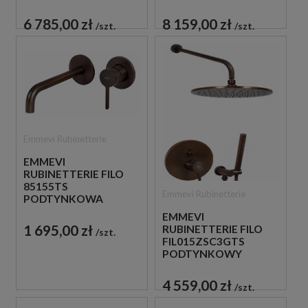
BATERIA WANNOWA
BATERIA WANNOWA
6 785,00 zł
8 159,00 zł
szt.
szt.
Emmevi Rubinetterie
EMMEVI
RUBINETTERIE FILO
85155TS
Emmevi Rubinetterie
PODTYNKOWA
BATERIA
EMMEVI
UMYWALKOWA
1 695,00 zł
RUBINETTERIE FILO
szt.
FIL015ZSC3GTS
PODTYNKOWY
ZESTAW
PRYSZNICOWY
4 559,00 zł
szt.