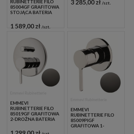
3 285,00 zł
RUBINETTERIE FILO
szt.
85004GF GRAFITOWA
STOJĄCA BATERIA
BIDETOWA
JEDNOUCHWYTOWA
1 589,00 zł
szt.
Emmevi Rubinetterie
Emmevi Rubinetterie
EMMEVI
RUBINETTERIE FILO
EMMEVI
85019GF GRAFITOWA
RUBINETTERIE FILO
2-DROŻNA BATERIA
85009PIGF
PODTYNKOWA
GRAFITOWA 1-
DROŻNA BATERIA
1 299,00 zł
szt.