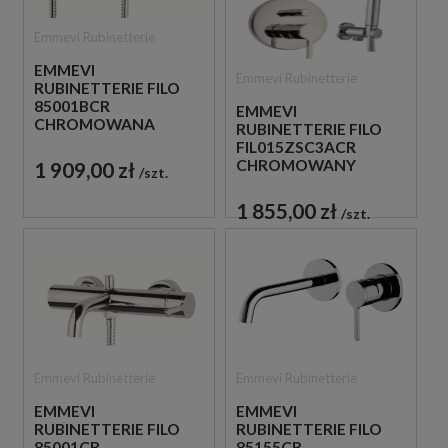
Emmevi Rubinetterie
EMMEVI
Emmevi Rubinetterie
RUBINETTERIE FILO
85001BCR
EMMEVI
CHROMOWANA
RUBINETTERIE FILO
ŚCIENNA BATERIA
FIL015ZSC3ACR
WANNOWA
CHROMOWANY
1 909,00 zł
szt.
PODTYNKOWY
ZESTAW
1 855,00 zł
szt.
PRYSZNICOWY
Emmevi Rubinetterie
Emmevi Rubinetterie
EMMEVI
EMMEVI
RUBINETTERIE FILO
RUBINETTERIE FILO
85001CR
85155CR