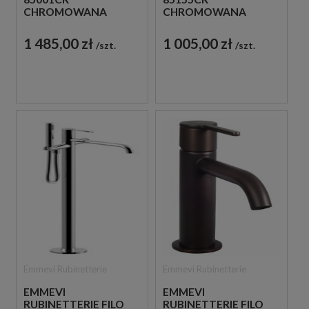
CHROMOWANA
CHROMOWANA
ŚCIENNA BATERIA
PODTYNKOWA
WANNOWA
BATERIA
1 485,00 zł
1 005,00 zł
szt.
szt.
UMYWALKOWA
Emmevi Rubinetterie
Emmevi Rubinetterie
EMMEVI
EMMEVI
RUBINETTERIE FILO
RUBINETTERIE FILO