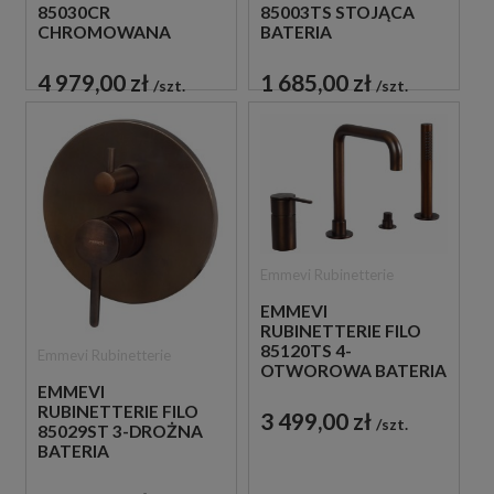
85030CR
85003TS STOJĄCA
CHROMOWANA
BATERIA
WOLNOSTOJĄCA
UMYWALKOWA
BATERIA WANNOWA
JEDNOUCHWYTOWA
4 979,00 zł
1 685,00 zł
szt.
szt.
Emmevi Rubinetterie
EMMEVI
RUBINETTERIE FILO
85120TS 4-
Emmevi Rubinetterie
OTWOROWA BATERIA
WANNOWA
EMMEVI
RUBINETTERIE FILO
3 499,00 zł
szt.
85029ST 3-DROŻNA
BATERIA
PODTYNKOWA