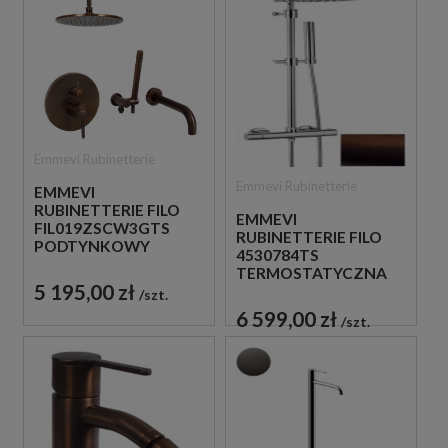
Emmevi Rubinetterie
Emmevi Rubinetterie
EMMEVI
RUBINETTERIE FILO
EMMEVI
FIL019ZSCW3GTS
RUBINETTERIE FILO
PODTYNKOWY
4530784TS
ZESTAW WANNOWO-
TERMOSTATYCZNA
PRYSZNICOWY
5 195,00 zł
ŚCIENNA KOLUMNA
szt.
PRYSZNICOWA
6 599,00 zł
szt.