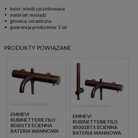
kolor: miedź szczotkowana
materiał: mosiądz
głowica: ceramiczna
gwarancja producenta: 5 lat
PRODUKTY POWIĄZANE
Emmevi Rubinetterie
Emmevi Rubinetterie
EMMEVI
EMMEVI
RUBINETTERIE FILO
RUBINETTERIE FILO
85001TS ŚCIENNA
85001BTS ŚCIENNA
BATERIA WANNOWA
BATERIA WANNOWA