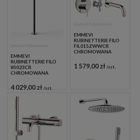
Emmevi Rubinetterie
EMMEVI
RUBINETTERIE FILO
Emmevi Rubinetterie
FIL015ZWWCR
CHROMOWANA
EMMEVI
PODTYNKOWA
RUBINETTERIE FILO
BATERIA WANNOWA
1 579,00 zł
szt.
85023CR
CHROMOWANA
WOLNOSTOJĄCA
BATERIA WANNOWA
4 029,00 zł
szt.