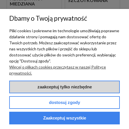
SZCZOTKOWANA
MIEDZIANA
PODTYNKOWA
SZCZOTKOWANA
BATERIA
1 295,00 zł
PODTYNKOWA
szt.
2 399,00 zł
UMYWALKOWA
Dbamy o Twoją prywatność
szt.
BATERIA WANNOWA
Pliki cookies i pokrewne im technologie umożliwiają poprawne
działanie strony i pomagają nam dostosować ofertę do
Twoich potrzeb. Możesz zaakceptować wykorzystanie przez
nas wszystkich tych plików i przejść do sklepu lub
dostosować użycie plików do swoich preferencji, wybierając
opcję "Dostosuj zgody".
Więcej o plikach cookies przeczytasz w naszej Polityce
prywatności.
Emmevi Rubinetterie
zaakceptuj tylko niezbędne
EMMEVI
RUBINETTERIE FILO
dostosuj zgody
FIL010ZWWCR
Emmevi Rubinetterie
CHROMOWANA
PODTYNKOWA
EMMEVI
Zaakceptuj wszystkie
BATERIA WANNOWA
1 825,00 zł
RUBINETTERIE FILO
szt.
4-OTWOROWA
85003BIGCR