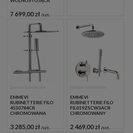
WOLNOSTOJĄCA
BATERIA WANNOWA
7 699,00 zł
szt.
Emmevi Rubinetterie
Emmevi Rubinetterie
EMMEVI
EMMEVI
RUBINETTERIE FILO
RUBINETTERIE FILO
4530784CR
FIL019ZSCW3ACR
CHROMOWANA
CHROMOWANY
TERMOSTATYCZNA
PODTYNKOWY
ŚCIENNA KOLUMNA
ZESTAW WANNOWO-
3 285,00 zł
2 469,00 zł
szt.
szt.
PRYSZNICOWA
PRYSZNICOWY