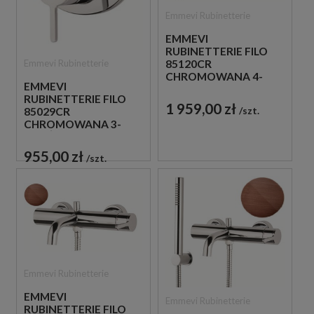
Emmevi Rubinetterie
EMMEVI
RUBINETTERIE FILO
Emmevi Rubinetterie
85120CR
CHROMOWANA 4-
EMMEVI
OTWOROWA BATERIA
RUBINETTERIE FILO
WANNOWA
1 959,00 zł
szt.
85029CR
CHROMOWANA 3-
DROŻNA BATERIA
PODTYNKOWA
955,00 zł
szt.
Emmevi Rubinetterie
EMMEVI
Emmevi Rubinetterie
RUBINETTERIE FILO