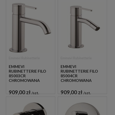
Emmevi Rubinetterie
Emmevi Rubinetterie
EMMEVI
EMMEVI
RUBINETTERIE FILO
RUBINETTERIE FILO
85003CR
85004CR
CHROMOWANA
CHROMOWANA
STOJĄCA BATERIA
STOJĄCA BATERIA
UMYWALKOWA
BIDETOWA
909,00 zł
909,00 zł
szt.
szt.
JEDNOUCHWYTOWA
JEDNOUCHWYTOWA