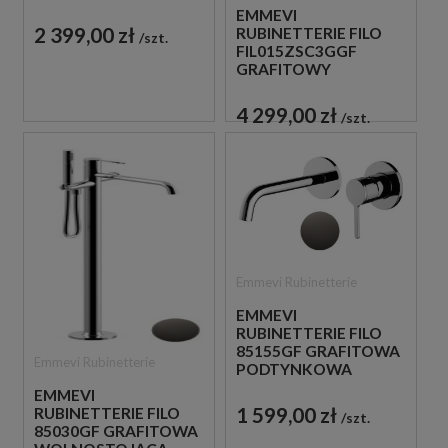
WANNOWA
EMMEVI
2 399,00 zł
RUBINETTERIE FILO
szt.
FIL015ZSC3GGF
GRAFITOWY
PODTYNKOWY
ZESTAW
4 299,00 zł
szt.
PRYSZNICOWY
Emmevi Rubinetterie
EMMEVI
RUBINETTERIE FILO
85155GF GRAFITOWA
Emmevi Rubinetterie
PODTYNKOWA
BATERIA
EMMEVI
UMYWALKOWA
1 599,00 zł
RUBINETTERIE FILO
szt.
85030GF GRAFITOWA