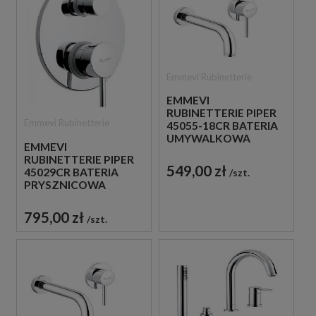
Emmevi Rubinetterie
EMMEVI
RUBINETTERIE PIPER
Emmevi Rubinetterie
45055-18CR BATERIA
UMYWALKOWA
EMMEVI
PODTYNKOWA
RUBINETTERIE PIPER
JEDNOUCHWYTOWA
549,00 zł
45029CR BATERIA
szt.
CHROM
PRYSZNICOWA
PODTYNKOWA 3-
DROŻNA
795,00 zł
szt.
JEDNOUCHWYTOWA
CHROM