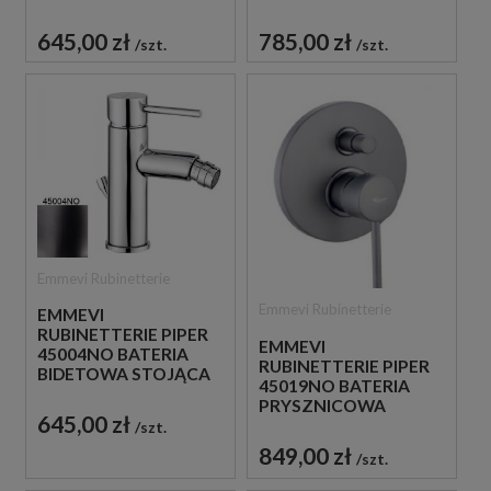
STOJĄCA
STOJĄCA
JEDNOUCHWYTOWA
JEDNOUCHWYTOWA
645,00 zł
785,00 zł
szt.
szt.
CZARNA
CZARNA
Emmevi Rubinetterie
Emmevi Rubinetterie
EMMEVI
RUBINETTERIE PIPER
EMMEVI
45004NO BATERIA
RUBINETTERIE PIPER
BIDETOWA STOJĄCA
45019NO BATERIA
JEDNOUCHWYTOWA
PRYSZNICOWA
CZARNA
645,00 zł
PODTYNKOWA 2-
szt.
DROŻNA
849,00 zł
szt.
JEDNOUCHWYTOWA
CZARNA