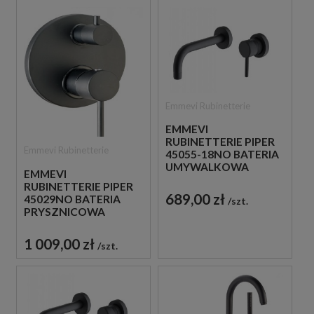
Emmevi Rubinetterie
EMMEVI
RUBINETTERIE PIPER
Emmevi Rubinetterie
45055-18NO BATERIA
UMYWALKOWA
EMMEVI
PODTYNKOWA
RUBINETTERIE PIPER
JEDNOUCHWYTOWA
689,00 zł
45029NO BATERIA
szt.
CZARNA
PRYSZNICOWA
PODTYNKOWA 3-
DROŻNA
1 009,00 zł
szt.
JEDNOUCHWYTOWA
CZARNA