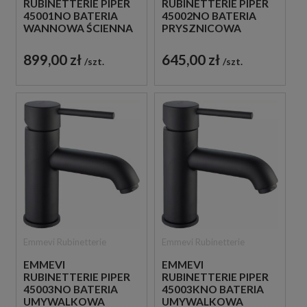
RUBINETTERIE PIPER
RUBINETTERIE PIPER
45001NO BATERIA
45002NO BATERIA
WANNOWA ŚCIENNA
PRYSZNICOWA
JEDNOUCHWYTOWA
ŚCIENNA
CZARNA
JEDNOUCHWYTOWA
899,00 zł
645,00 zł
szt.
szt.
CZARNA
Emmevi Rubinetterie
Emmevi Rubinetterie
EMMEVI
EMMEVI
RUBINETTERIE PIPER
RUBINETTERIE PIPER
45003NO BATERIA
45003KNO BATERIA
UMYWALKOWA
UMYWALKOWA