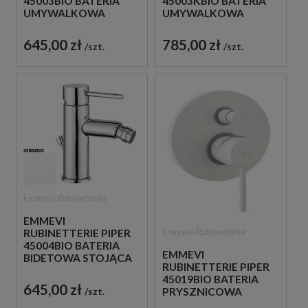
45003BIO BATERIA
45003KBIO BATERIA
UMYWALKOWA
UMYWALKOWA
STOJĄCA
STOJĄCA
JEDNOUCHWYTOWA
JEDNOUCHWYTOWA
645,00 zł
785,00 zł
szt.
szt.
BIAŁA
BIAŁA
Emmevi Rubinetterie
EMMEVI
Emmevi Rubinetterie
RUBINETTERIE PIPER
45004BIO BATERIA
EMMEVI
BIDETOWA STOJĄCA
RUBINETTERIE PIPER
JEDNOUCHWYTOWA
45019BIO BATERIA
BIAŁA
645,00 zł
PRYSZNICOWA
szt.
PODTYNKOWA 2-