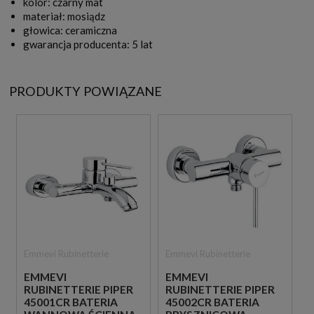
kolor: czarny mat
materiał: mosiądz
głowica: ceramiczna
gwarancja producenta: 5 lat
PRODUKTY POWIĄZANE
Emmevi Rubinetterie
Emmevi Rubinetterie
EMMEVI
EMMEVI
RUBINETTERIE PIPER
RUBINETTERIE PIPER
45001CR BATERIA
45002CR BATERIA