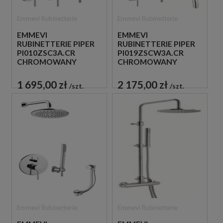
Emmevi Rubinetterie
Emmevi Rubinetterie
EMMEVI
EMMEVI
RUBINETTERIE PIPER
RUBINETTERIE PIPER
PI010ZSC3A.CR
PI019ZSCW3A.CR
CHROMOWANY
CHROMOWANY
ZESTAW
ZESTAW WANNOW-
PRYSZNICOWY
PRYSZNICOWY
1 695,00 zł
2 175,00 zł
szt.
szt.
PODTYNKOWY
PODTYNKOWY
Emmevi Rubinetterie
Emmevi Rubinetterie