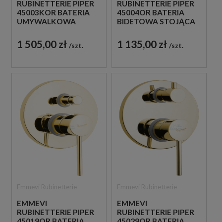
RUBINETTERIE PIPER
RUBINETTERIE PIPER
45003KOR BATERIA
45004OR BATERIA
UMYWALKOWA
BIDETOWA STOJĄCA
STOJĄCA
JEDNOUCHWYTOWA
JEDNOUCHWYTOWA
ZŁOTA
1 505,00 zł
1 135,00 zł
szt.
szt.
ZŁOTA
Emmevi Rubinetterie
Emmevi Rubinetterie
EMMEVI
EMMEVI
RUBINETTERIE PIPER
RUBINETTERIE PIPER
45019OR BATERIA
45029OR BATERIA