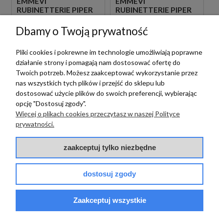
EMMEVI
EMMEVI
RUBINETTERIE PIPER
RUBINETTERIE PIPER
PI019ZWSCSU3A.CR
4530584CR
CHROMOWANY
CHROMOWANA
Dbamy o Twoją prywatność
ZESTAW WANNOW-
TERMOSTATYCZNA
PRYSZNICOWY
KOLUMNA
2 419,00 zł
2 859,00 zł
szt.
szt.
Pliki cookies i pokrewne im technologie umożliwiają poprawne
PODTYNKOWY Z
PRYSZNICOWA
NAPEŁNIANIEM
ŚCIENNA
działanie strony i pomagają nam dostosować ofertę do
PRZEZ PRZELEW
Twoich potrzeb. Możesz zaakceptować wykorzystanie przez
nas wszystkich tych plików i przejść do sklepu lub
dostosować użycie plików do swoich preferencji, wybierając
opcję "Dostosuj zgody".
Więcej o plikach cookies przeczytasz w naszej Polityce
prywatności.
Emmevi Rubinetterie
Emmevi Rubinetterie
EMMEVI
zaakceptuj tylko niezbędne
EMMEVI
RUBINETTERIE PIPER
RUBINETTERIE PIPER
PI010ZWW.NO
PI015ZWW.NO
CZARNY
dostosuj zgody
CZARNY
PODTYNKOWY
PODTYNKOWY
ZESTAW WANNOWY
ZESTAW WANNOWY
2 025,00 zł
1 999,00 zł
szt.
szt.
Zaakceptuj wszystkie