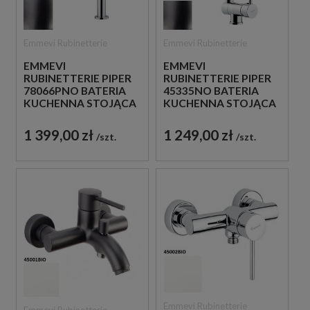
Emmevi Rubinetterie
Emmevi Rubinetterie
EMMEVI
EMMEVI
RUBINETTERIE PIPER
RUBINETTERIE PIPER
78066PNO BATERIA
45335NO BATERIA
KUCHENNA STOJĄCA
KUCHENNA STOJĄCA
JEDNOUCHWYTOWA
JEDNOUCHWYTOWA
CZARNY
CZARNA
1 399,00 zł
1 249,00 zł
szt.
szt.
Emmevi Rubinetterie
Emmevi Rubinetterie