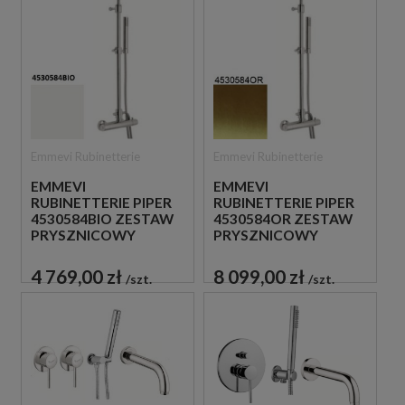
Emmevi Rubinetterie
Emmevi Rubinetterie
EMMEVI
EMMEVI
RUBINETTERIE PIPER
RUBINETTERIE PIPER
4530584BIO ZESTAW
4530584OR ZESTAW
PRYSZNICOWY
PRYSZNICOWY
TERMOSTATYCZNY
TERMOSTATYCZNY
ŚCIENNY BIAŁY
ŚCIENNY ZŁOTY
4 769,00 zł
8 099,00 zł
szt.
szt.