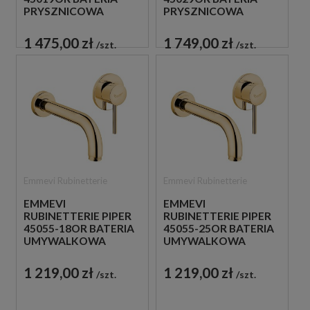
PRYSZNICOWA
PRYSZNICOWA
PODTYNKOWA 2-
PODTYNKOWA 3-
DROŻNA
DROŻNA
1 475,00 zł
1 749,00 zł
szt.
szt.
JEDNOUCHWYTOWA
JEDNOUCHWYTOWA
ZŁOTA
ZŁOTA
Emmevi Rubinetterie
Emmevi Rubinetterie
EMMEVI
EMMEVI
RUBINETTERIE PIPER
RUBINETTERIE PIPER
45055-18OR BATERIA
45055-25OR BATERIA
UMYWALKOWA
UMYWALKOWA
PODTYNKOWA
PODTYNKOWA
JEDNOUCHWYTOWA
JEDNOUCHWYTOWA
1 219,00 zł
1 219,00 zł
szt.
szt.
ZŁOTA
ZŁOTA