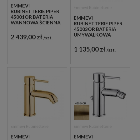
EMMEVI
Emmevi Rubinetterie
RUBINETTERIE PIPER
45001OR BATERIA
EMMEVI
WANNOWA ŚCIENNA
RUBINETTERIE PIPER
JEDNOUCHWYTOWA
45003OR BATERIA
ZŁOTO
UMYWALKOWA
2 439,00 zł
szt.
STOJĄCA
JEDNOUCHWYTOWA
1 135,00 zł
szt.
ZŁOTA
Emmevi Rubinetterie
Emmevi Rubinetterie
EMMEVI
EMMEVI