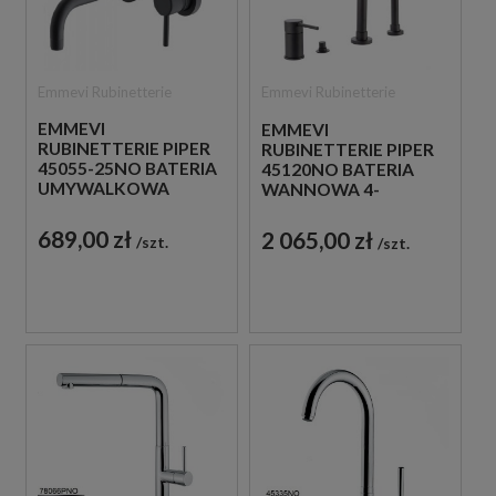
Emmevi Rubinetterie
Emmevi Rubinetterie
EMMEVI
EMMEVI
RUBINETTERIE PIPER
RUBINETTERIE PIPER
45055-25NO BATERIA
45120NO BATERIA
UMYWALKOWA
WANNOWA 4-
PODTYNKOWA
OTWOROWA
JEDNOUCHWYTOWA
JEDNOUCHWYTOWA
689,00 zł
2 065,00 zł
szt.
szt.
CZARNA
CZARNA