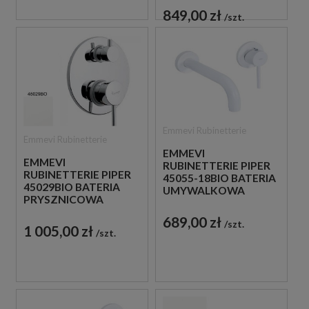
DROŻNA
849,00 zł
szt.
JEDNOUCHWYTOWA
BIAŁA
Emmevi Rubinetterie
Emmevi Rubinetterie
EMMEVI
EMMEVI
RUBINETTERIE PIPER
RUBINETTERIE PIPER
45055-18BIO BATERIA
45029BIO BATERIA
UMYWALKOWA
PRYSZNICOWA
PODTYNKOWA
PODTYNKOWA 3-
JEDNOUCHWYTOWA
689,00 zł
szt.
DROŻNA
BIAŁA
1 005,00 zł
szt.
JEDNOUCHWYTOWA
BIAŁA