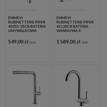
Emmevi Rubinetterie
Emmevi Rubinetterie
EMMEVI
EMMEVI
RUBINETTERIE PIPER
RUBINETTERIE PIPER
45055-25CR BATERIA
45120CR BATERIA
UMYWALKOWA
WANNOWA 4-
PODTYNKOWA
OTWOROWA
JEDNOUCHWYTOWA
JEDNOUCHWYTOWA
549,00 zł
1 589,00 zł
szt.
szt.
CHROM
CHROM