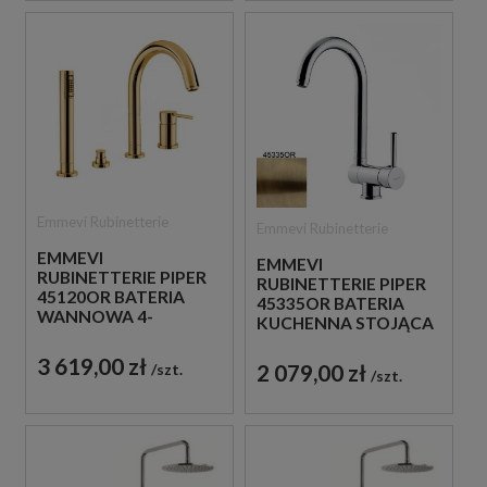
Emmevi Rubinetterie
Emmevi Rubinetterie
EMMEVI
EMMEVI
RUBINETTERIE PIPER
RUBINETTERIE PIPER
45120OR BATERIA
45335OR BATERIA
WANNOWA 4-
KUCHENNA STOJĄCA
OTWOROWA
JEDNOUCHWYTOWA
JEDNOUCHWYTOWA
3 619,00 zł
ZŁOTA
2 079,00 zł
szt.
ZŁOTA
szt.