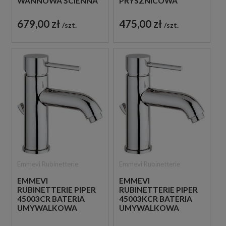
WANNOWA ŚCIENNA
PRYSZNICOWA
JEDNOUCHWYTOWA
ŚCIENNA
CHROM
JEDNOUCHWYTOWA
679,00 zł
475,00 zł
szt.
szt.
CHROM
Emmevi Rubinetterie
Emmevi Rubinetterie
EMMEVI
EMMEVI
RUBINETTERIE PIPER
RUBINETTERIE PIPER
45003CR BATERIA
45003KCR BATERIA
UMYWALKOWA
UMYWALKOWA
STOJĄCA
STOJĄCA
JEDNOUCHWYTOWA
JEDNOUCHWYTOWA