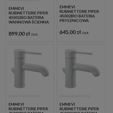
EMMEVI
EMMEVI
RUBINETTERIE PIPER
RUBINETTERIE PIPER
45002BIO BATERIA
45001BIO BATERIA
PRYSZNICOWA
WANNOWA ŚCIENNA
ŚCIENNA
JEDNOUCHWYTOWA
JEDNOUCHWYTOWA
BIAŁA
645,00 zł
899,00 zł
szt.
BIAŁA
szt.
Emmevi Rubinetterie
Emmevi Rubinetterie
EMMEVI
EMMEVI
RUBINETTERIE PIPER
RUBINETTERIE PIPER