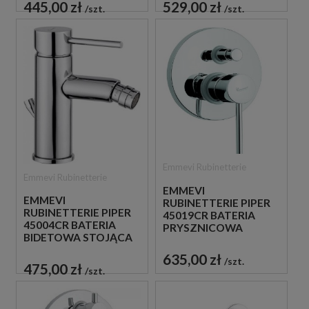
445,00 zł
529,00 zł
szt.
szt.
CHROM
CHROM
Emmevi Rubinetterie
Emmevi Rubinetterie
EMMEVI
EMMEVI
RUBINETTERIE PIPER
RUBINETTERIE PIPER
45019CR BATERIA
45004CR BATERIA
PRYSZNICOWA
BIDETOWA STOJĄCA
PODTYNKOWA 2-
JEDNOUCHWYTOWA
DROŻNA
635,00 zł
szt.
CHROM
JEDNOUCHWYTOWA
475,00 zł
szt.
CHROM