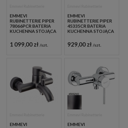
Emmevi Rubinetterie
Emmevi Rubinetterie
EMMEVI
EMMEVI
RUBINETTERIE PIPER
RUBINETTERIE PIPER
78066PCR BATERIA
45335CR BATERIA
KUCHENNA STOJĄCA
KUCHENNA STOJĄCA
JEDNOUCHWYTOWA
JEDNOUCHWYTOWA
CHROM
CHROM
1 099,00 zł
929,00 zł
szt.
szt.
Emmevi Rubinetterie
Emmevi Rubinetterie
EMMEVI
EMMEVI