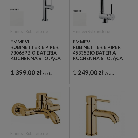
Emmevi Rubinetterie
Emmevi Rubinetterie
EMMEVI
EMMEVI
RUBINETTERIE PIPER
RUBINETTERIE PIPER
78066PBIO BATERIA
45335BIO BATERIA
KUCHENNA STOJĄCA
KUCHENNA STOJĄCA
JEDNOUCHWYTOWA
JEDNOUCHWYTOWA
BIAŁA
BIAŁA
1 399,00 zł
1 249,00 zł
szt.
szt.
Emmevi Rubinetterie