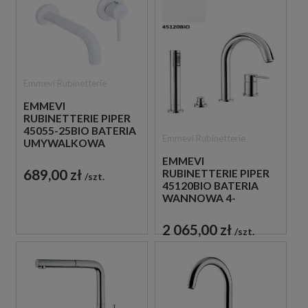
Emmevi Rubinetterie
EMMEVI
RUBINETTERIE PIPER
45055-25BIO BATERIA
Emmevi Rubinetterie
UMYWALKOWA
PODTYNKOWA
EMMEVI
JEDNOUCHWYTOWA
689,00 zł
RUBINETTERIE PIPER
szt.
BIAŁA
45120BIO BATERIA
WANNOWA 4-
OTWOROWA
JEDNOUCHWYTOWA
2 065,00 zł
szt.
BIAŁA