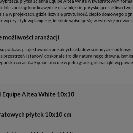
 wybrzeża, płytka ścienna Equipe Altea White w kwadratowym formac
ubtelnie zaokrąglone krawędzie oraz miękkie, połyskujące szkliwo two
 się w projektach, gdzie liczy się przytulność, ciepło domowego og
ową czy stylową lamperię, idealnie wpisując się w estetykę prowans
 możliwości aranżacji
 podczas projektowania unikalnych układów ściennych – od klasyczne
ia przestrzeń i stanowi doskonałe tło dla naturalnego drewna, kamie
zpańska ceramika Equipe oferuje w pełni gładką, nienasiąkliwą pow
l Equipe Altea White 10x10
ą, śródziemnomorską, country chic oraz vintage, dodając wnętrzom ci
dratowych płytek 10x10 cm
 układu w karo po przekątnej, a także tradycyjnego wzoru z przesunię