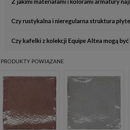
Z jakimi materiałami i kolorami armatury najl
ścianie.
Odcień White tworzy wspaniałe duety z naturalnym drewnem (n
Czy rustykalna i nieregularna struktura płyte
czerni.
Zdecydowanie nie. Choć kafle imitują ręcznie robioną ceramikę 
Czy kafelki z kolekcji Equipe Altea mogą b
plamami i ułatwia mycie.
Nie, seria Altea została zaprojektowana i dedykowana wyłączn
PRODUKTY POWIĄZANE
panującego na posadzkach.