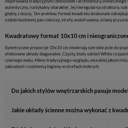
Inspirowana tradycyjnym rzemiosłem i architekturą słonecznego
autentyczny, rustykalny charakter. Jej nieregularna struktura, s
głębię z duszą. Ten urokliwy format kwadratu doskonale odnajduje
ozdobi kuchenny pas roboczy, strefę wokół wanny, ścianę prysznic
Kwadratowy format 10x10 cm i nieograniczone
Symetryczne proporcje 10x10 cm otwierają szerokie pole do popisu
efektowne układy diagonalne. Czysty, biały odcień White rozjaśn
czarnego matu. Mimo tradycyjnego wyglądu, wysokiej jakości his
zabrudzeń i codzienną higienę w strefach mokrych.
Do jakich stylów wnętrzarskich pasuje mode
Płytki idealnie wpisują się w estetykę rustykalną, prowansalsk
Jakie układy ścienne można wykonać z kwa
charakteru.
Ten format pozwala na ułożenie klasycznej siatki prostopadłej,