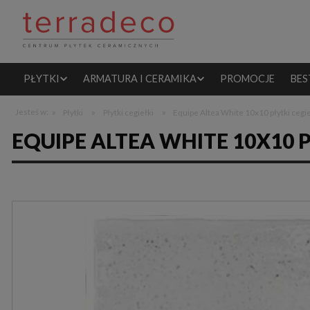
PŁYTKI
ARMATURA I CERAMIKA
PROMOCJE
BES
»
»
»
Jesteś w:
Płytki
Płytki cegiełki
Equipe Altea White 10x10 płytki cegie
EQUIPE ALTEA WHITE 10X10 