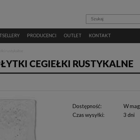
TSELLERY
PRODUCENCI
OUTLET
KONTAKT
łki rustykalne
PŁYTKI CEGIEŁKI RUSTYKALNE
Dostępność:
W mag
Czas wysyłki:
3 dni