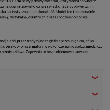
ie 10x10 cm to wyjątkowy materiał, który wnosi do wnętrz
rzą na ścianie zjawiskową grę światła, nadając powierzchni
niska i artystyczna niedoskonałość. Model ten fenomenalnie
alską, rustykalną, country chic oraz śródziemnomorską.
j siatki, przez tradycyjne cegiełki z przesunięciem, aż po
nia, terakoty oraz armatury w wykończeniu mosiądzu, miedzi czy
ierzchnię szkliwa. Zapewnia to bezproblemowe usuwanie
epła, domowej przytulności i unikalnego, rzemieślniczego
ciem fug, który podkreśla rzemieślniczy wygląd kafli na