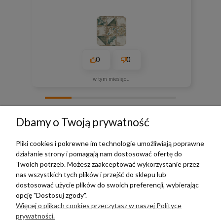
0
0
w tym miesiącu
zebranych i zweryfikowanych przez
Dbamy o Twoją prywatność
Pliki cookies i pokrewne im technologie umożliwiają poprawne
działanie strony i pomagają nam dostosować ofertę do
TERRADECO
Twoich potrzeb. Możesz zaakceptować wykorzystanie przez
nas wszystkich tych plików i przejść do sklepu lub
BAZA WIEDZY
dostosować użycie plików do swoich preferencji, wybierając
opcję "Dostosuj zgody".
Więcej o plikach cookies przeczytasz w naszej Polityce
PŁATNOŚCI I DOSTAWA
prywatności.