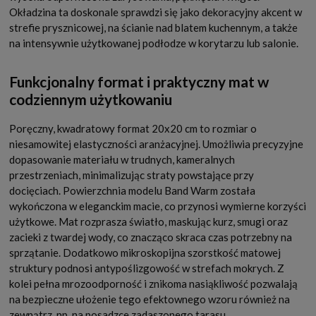
Okładzina ta doskonale sprawdzi się jako dekoracyjny akcent w
strefie prysznicowej, na ścianie nad blatem kuchennym, a także
na intensywnie użytkowanej podłodze w korytarzu lub salonie.
Funkcjonalny format i praktyczny mat w
codziennym użytkowaniu
Poręczny, kwadratowy format 20x20 cm to rozmiar o
niesamowitej elastyczności aranżacyjnej. Umożliwia precyzyjne
dopasowanie materiału w trudnych, kameralnych
przestrzeniach, minimalizując straty powstające przy
docięciach. Powierzchnia modelu Band Warm została
wykończona w eleganckim macie, co przynosi wymierne korzyści
użytkowe. Mat rozprasza światło, maskując kurz, smugi oraz
zacieki z twardej wody, co znacząco skraca czas potrzebny na
sprzątanie. Dodatkowo mikroskopijna szorstkość matowej
struktury podnosi antypoślizgowość w strefach mokrych. Z
kolei pełna mrozoodporność i znikoma nasiąkliwość pozwalają
na bezpieczne ułożenie tego efektownego wzoru również na
zewnątrz, np. na posadzce zadaszonego tarasu.