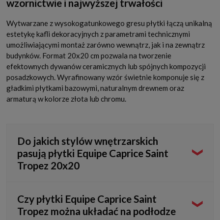
wzornictwie i najwyższej trwałości
Wytwarzane z wysokogatunkowego gresu płytki łączą unikalną
estetykę kafli dekoracyjnych z parametrami technicznymi
umożliwiającymi montaż zarówno wewnątrz, jak i na zewnątrz
budynków. Format 20x20 cm pozwala na tworzenie
efektownych dywanów ceramicznych lub spójnych kompozycji
posadzkowych. Wyrafinowany wzór świetnie komponuje się z
gładkimi płytkami bazowymi, naturalnym drewnem oraz
armaturą w kolorze złota lub chromu.
Do jakich stylów wnętrzarskich
pasują płytki Equipe Caprice Saint
Tropez 20x20
Wzorzyste płytki gresowe idealnie wpisują się w estetykę
Czy płytki Equipe Caprice Saint
prowansalską, francuską, vintage, modern classic oraz
Tropez można układać na podłodze
eklektyczną. Ich dekoracyjny, kunsztowny motyw pozwala