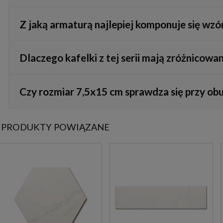
Szkliwo typu gloss tworzy całkowicie gładką powłokę bez mikr
Z jaką armaturą najlepiej komponuje się wz
wyłącznie na powierzchni. Aby zachować ich blask, wystarczy p
Klasyczna biel i szare żyłki to niezwykle wdzięczna, uniwersal
Dlaczego kafelki z tej serii mają zróżnicowa
stanowczy charakter, świetnym wyborem będzie armatura w kolo
Jest to w pełni celowy zabieg produkcyjny nazywany wariacją t
Czy rozmiar 7,5x15 cm sprawdza się przy o
uzyskać na ścianie autentyczny efekt prawdziwego marmuru, glaz
Tak, niewielki format oferuje ogromną elastyczność montażową.
PRODUKTY POWIĄZANE
zaokrąglonych powierzchni, np. obudowy półokrągłej wanny czy 