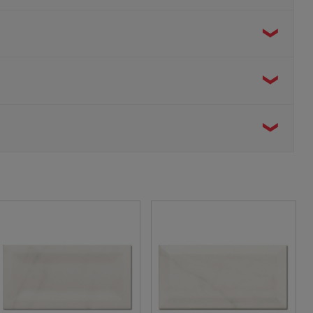
mydła czy twardej wody, a zabrudzenia utrzymują się
 z łagodnym detergentem.
u pałacowego sznytu. Jeśli wolisz nowocześniejszy, bardziej
ie elegancję kamienia.
 bloków kamienia, w których wzór nigdy się nie powtarza. Aby
s klejenia.
sprawia, że jest to doskonały wybór do obłożenia delikatnie