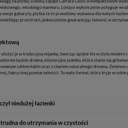
 uwagę na płytkę ścienną Equipe Carrara Gloss w kompaktowym wymia
awiskowego, włoskiego marmuru. Lśniące wykończenie potęguje wrażen
 na swoje gabaryty, płytka ta to prawdziwy wybawca dla małych łazi
ozświetlając przestrzeń, jednocześnie gwarantując łatwość w utrzyma
jektową
ożyć je w tradycyjną mijankę, tworząc spójne tło w stylu modern cl
wyborem będzie drobna, biżuteryjna jodełka, która stanie się główn
lowanym szkłem kabin oraz z ciepłem naturalnego drewna. Zmienne u
ej, fabrycznej powtarzalności. To mały format, który kryje w sobie
czył niedużej łazienki
ktowych wnętrzach. Aby uniknąć chaosu, warto ułożyć je w prosty, u
 trudna do utrzymania w czystości
. Błyszczące wykończenie zrekompensuje gęstą siatkę spoin, wizualni