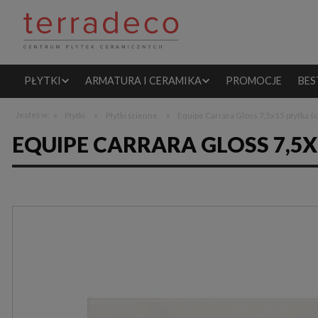
PŁYTKI
ARMATURA I CERAMIKA
PROMOCJE
BES
»
»
»
Jesteś w:
Płytki
Płytki ścienne
Equipe Carrara Gloss 7,5x15 płytka ś
EQUIPE CARRARA GLOSS 7,5