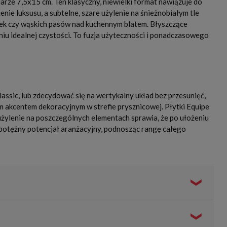
rze 7,5x15 cm. Ten klasyczny, niewielki format nawiązuje do
ie luksusu, a subtelne, szare użylenie na śnieżnobiałym tle
enek czy wąskich pasów nad kuchennym blatem. Błyszczące
niu idealnej czystości. To fuzja użyteczności i ponadczasowego
assic, lub zdecydować się na wertykalny układ bez przesunięć,
ym akcentem dekoracyjnym w strefie prysznicowej. Płytki Equipe
żylenie na poszczególnych elementach sprawia, że po ułożeniu
 potężny potencjał aranżacyjny, podnosząc rangę całego
porządkowany wzór (np. pionowo jeden nad drugim) i
e powiększając przestrzeń dzięki odbijaniu światła.