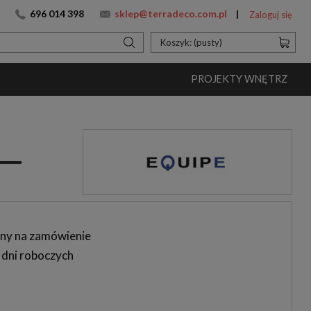
696 014 398
sklep@terradeco.com.pl
Zaloguj się
Koszyk:
(pusty)
PROJEKTY WNĘTRZ
ny na zamówienie
 dni roboczych