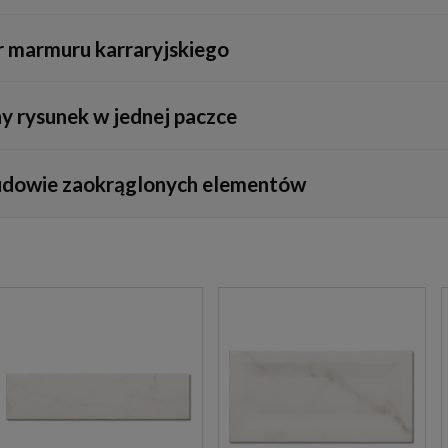
oporów. Dzięki temu płytki są wysoce odporne na wnikanie osadów z 
ór marmuru karraryjskiego
o kąpieli przetrzeć ścianę gumową ściągaczką lub miękką ściereczką
na baza. Szczotkowane złoto lub mosiądz ocieplą wnętrze i nadadzą m
ny rysunek w jednej paczce
rze matowej czerni lub szczotkowanego niklu, która pięknie przełam
onalną. Jego celem jest jak najwierniejsze naśladowanie naturalnych
budowie zaokrąglonych elementów
urnik powinien otworzyć kilka paczek i mieszać z nich płytki podcza
 Krótkie boki płytki 7,5x15 cm ułatwiają płynne gubienie łuków, co 
filarów, z czym duże slaby wielkoformatowe by sobie nie poradziły.