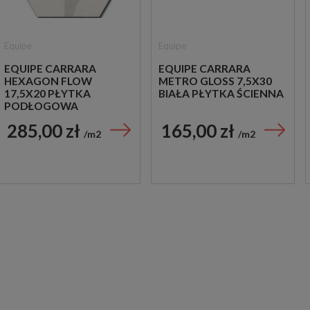
Equipe
Equipe
EQUIPE CARRARA
EQUIPE CARRARA
HEXAGON FLOW
METRO GLOSS 7,5X30
17,5X20 PŁYTKA
BIAŁA PŁYTKA ŚCIENNA
PODŁOGOWA
HEKSAGONALNA
285,00 zł
165,00 zł
m2
m2