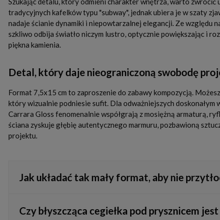
Szukając detalu, który odmieni charakter wnętrza, warto zwrócić
tradycyjnych kafelków typu "subway", jednak ubiera je w szaty zj
nadaje ścianie dynamiki i niepowtarzalnej elegancji. Ze względu
szkliwo odbija światło niczym lustro, optycznie powiększając i r
piękna kamienia.
Detal, który daje nieograniczoną swobodę pro
Format 7,5x15 cm to zaproszenie do zabawy kompozycją. Możesz uł
który wizualnie podniesie sufit. Dla odważniejszych doskonałym 
Carrara Gloss fenomenalnie współgrają z mosiężną armaturą, ryf
ściana zyskuje głębię autentycznego marmuru, pozbawioną sztuczn
projektu.
Jak układać tak mały format, aby nie przytło
Paradoksalnie, drobne płytki świetnie sprawdzają się w kompa
Czy błyszcząca cegiełka pod prysznicem jest
zastosować jasną fugę, np. jasnoszarą, dopasowaną do użylenia