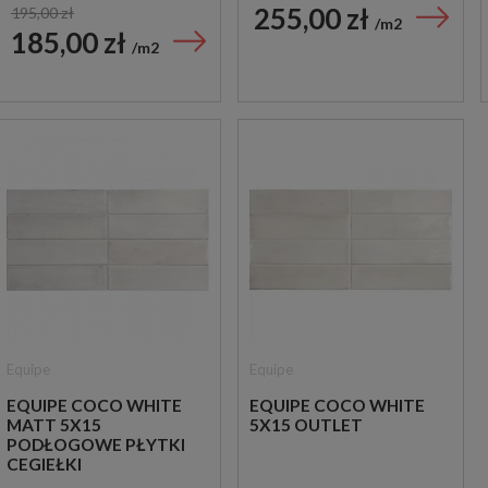
255,00 zł
195,00 zł
m2
185,00 zł
m2
Equipe
Equipe
EQUIPE COCO WHITE
EQUIPE COCO WHITE
MATT 5X15
5X15 OUTLET
PODŁOGOWE PŁYTKI
CEGIEŁKI