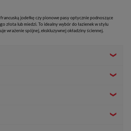
 francuską jodełkę czy pionowe pasy optycznie podnoszące
 złota lub miedzi. To idealny wybór do łazienek w stylu
je wrażenie spójnej, ekskluzywnej okładziny ściennej.
 w połączeniu z dużymi lustrami i jasną ceramiką sanitarną,
uje wielowymiarowy blask, a powierzchnia subtelnie migoce,
ycie fugi epoksydowej w kolorze głębokiej czerni lub
miękka ściereczka z dodatkiem ciepłej wody i łagodnego płynu