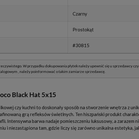
Czarny
Prostokąt
#30815
Coco Black Hat 5x15
owej czy kuchni to doskonały sposób na stworzenie wnętrza z unik
yrafinowaną grą refleksów świetlnych. Ten hiszpański produkt charak
tafli. Intensywna barwa nadaje pomieszczeniu luksusowy, a zarazem 
u i niezastąpiona tam, gdzie liczy się zarówno unikalna estetyka, jak