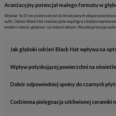
Aranżacyjny potencjał małego formatu w głębo
Wymiar 5x15 cm otwiera drzwi do kreatywnych eksperymentów mon
sufit. Odcień Black Hat rewelacyjnie współgra z białym marmure
modern classic, glamour czy industrialnym. Wysoka precyzja wyko
Jak głęboki odcień Black Hat wpływa na opty
Intensywna czerń w tym wydaniu nadaje wnętrzu niezwykłą głębię
Wpływ połyskującej powierzchni na oświetl
tworzy luksusowy kontrast, który odwraca uwagę od małego me
Błyszczące szkliwo płytek Equipe aktywnie odbija światło pada
Dobór odpowiedniej spoiny do czarnych płyt
co zapobiega efektowi zbytniego mroku i ożywia całą aranżację
Przy formacie 5x15 cm fugi są integralną częścią kompozycji. W
Codzienna pielęgnacja szkliwionej ceramiki
ciemnego grafitu. Zapewnia to całkowitą nienasiąkliwość, ochr
Gładka, szkliwiona powierzchnia płytek Coco Black Hat nie wch