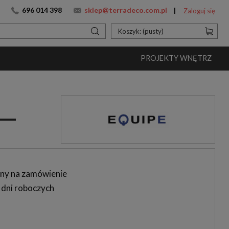
696 014 398
sklep@terradeco.com.pl
Zaloguj się
Koszyk:
(pusty)
PROJEKTY WNĘTRZ
ny na zamówienie
 dni roboczych