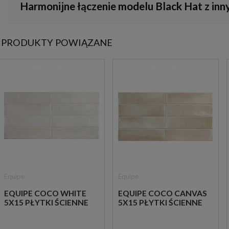
Harmonijne łączenie modelu Black Hat z inn
do naczyń, co pozwala szybko i bezpiecznie usunąć codzienne 
Czarny odcień tych płytek wspaniale rezonuje ze szlachetnymi 
PRODUKTY POWIĄZANE
armaturą w wykończeniu szczotkowanego złota, co buduje zjaw
Equipe
Equipe
EQUIPE COCO WHITE
EQUIPE COCO CANVAS
5X15 PŁYTKI ŚCIENNE
5X15 PŁYTKI ŚCIENNE