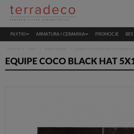
PŁYTKI
ARMATURA I CERAMIKA
PROMOCJE
BES
»
»
»
Jesteś w:
Płytki
Płytki cegiełki
Equipe Coco Black Hat 5x15 płytki śc
EQUIPE COCO BLACK HAT 5X1