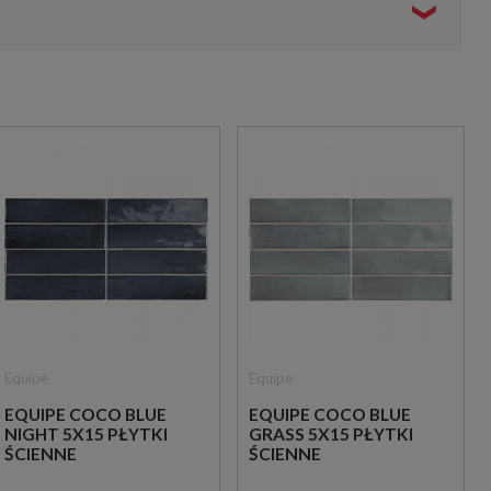
sadzkami imitującymi jasne drewno, betonowymi płytami oraz
Equipe
Equipe
EQUIPE COCO BLUE
EQUIPE COCO BLUE
NIGHT 5X15 PŁYTKI
GRASS 5X15 PŁYTKI
ŚCIENNE
ŚCIENNE