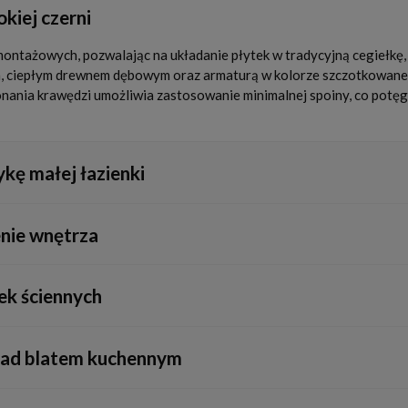
kiej czerni
tażowych, pozwalając na układanie płytek w tradycyjną cegiełkę,
m, ciepłym drewnem dębowym oraz armaturą w kolorze szczotkowanego
nania krawędzi umożliwia zastosowanie minimalnej spoiny, co potęgu
kę małej łazienki
. Zastosowana na jednej ścianie akcentowej lub w strefie prysznica,
enie wnętrza
trażu i dodaje przestrzeni wyrafinowanego sznytu.
jące z kinkietów czy opraw LED. Powoduje to, że ciemna ściana zysk
ek ściennych
 w eleganckim stylu.
 strefach mokrych, takich jak wnętrze prysznica, rekomenduje się uż
 nad blatem kuchennym
onę przed pleśnią i nienaganny wygląd na lata.
łania plam z żywności, tłuszczu ani kawy. Do czyszczenia wystarczy 