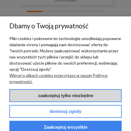
w tym miesiącu
zebranych i zweryfikowanych przez
Dbamy o Twoją prywatność
Pliki cookies i pokrewne im technologie umożliwiają poprawne
działanie strony i pomagają nam dostosować ofertę do
TERRADECO
Twoich potrzeb. Możesz zaakceptować wykorzystanie przez
nas wszystkich tych plików i przejść do sklepu lub
BAZA WIEDZY
dostosować użycie plików do swoich preferencji, wybierając
opcję "Dostosuj zgody".
Więcej o plikach cookies przeczytasz w naszej Polityce
PŁATNOŚCI I DOSTAWA
prywatności.
POMOC
zaakceptuj tylko niezbędne
dostosuj zgody
Zaakceptuj wszystkie
© 2017 - 2025 | terradeco.com.pl
code and analytics: terradeco
software:
shoper.pl