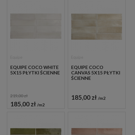
wykończeniu szczotkowanego złota, co buduje zjawiskowy,
harmonijny kontrast.
Equipe
Equipe
EQUIPE COCO WHITE
EQUIPE COCO
5X15 PŁYTKI ŚCIENNE
CANVAS 5X15 PŁYTKI
ŚCIENNE
219,00 zł
185,00 zł
m2
185,00 zł
m2