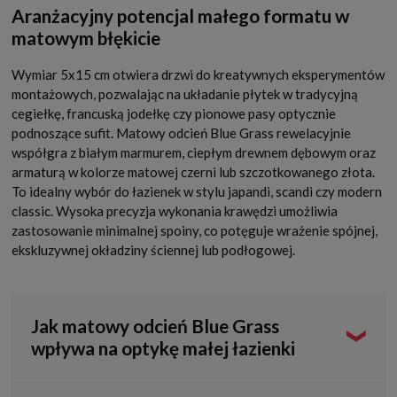
Aranżacyjny potencjal małego formatu w
matowym błękicie
Wymiar 5x15 cm otwiera drzwi do kreatywnych eksperymentów
montażowych, pozwalając na układanie płytek w tradycyjną
cegiełkę, francuską jodełkę czy pionowe pasy optycznie
podnoszące sufit. Matowy odcień Blue Grass rewelacyjnie
współgra z białym marmurem, ciepłym drewnem dębowym oraz
armaturą w kolorze matowej czerni lub szczotkowanego złota.
To idealny wybór do łazienek w stylu japandi, scandi czy modern
classic. Wysoka precyzja wykonania krawędzi umożliwia
zastosowanie minimalnej spoiny, co potęguje wrażenie spójnej,
ekskluzywnej okładziny ściennej lub podłogowej.
Jak matowy odcień Blue Grass
wpływa na optykę małej łazienki
Świeży, jasny błękit w matowym wydaniu działa na