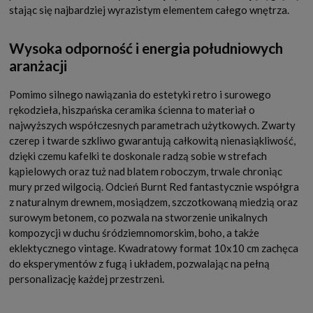
stając się najbardziej wyrazistym elementem całego wnętrza.
Wysoka odporność i energia południowych
aranżacji
Pomimo silnego nawiązania do estetyki retro i surowego
rękodzieła, hiszpańska ceramika ścienna to materiał o
najwyższych współczesnych parametrach użytkowych. Zwarty
czerep i twarde szkliwo gwarantują całkowitą nienasiąkliwość,
dzięki czemu kafelki te doskonale radzą sobie w strefach
kąpielowych oraz tuż nad blatem roboczym, trwale chroniąc
mury przed wilgocią. Odcień Burnt Red fantastycznie współgra
z naturalnym drewnem, mosiądzem, szczotkowaną miedzią oraz
surowym betonem, co pozwala na stworzenie unikalnych
kompozycji w duchu śródziemnomorskim, boho, a także
eklektycznego vintage. Kwadratowy format 10x10 cm zachęca
do eksperymentów z fugą i układem, pozwalając na pełną
personalizację każdej przestrzeni.