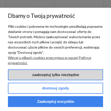
Equipe
Equipe
Dbamy o Twoją prywatność
EQUIPE MALLORCA
EQUIPE MALLORCA
GREY 6,5X20 PŁYTKI
BLUE 6,5X20 PŁYTKI
Pliki cookies i pokrewne im technologie umożliwiają poprawne
CEGIEŁKI
CEGIEŁKI
działanie strony i pomagają nam dostosować ofertę do
Twoich potrzeb. Możesz zaakceptować wykorzystanie przez
nas wszystkich tych plików i przejść do sklepu lub
165,00 zł
165,00 zł
m2
m2
dostosować użycie plików do swoich preferencji, wybierając
opcję "Dostosuj zgody".
Więcej o plikach cookies przeczytasz w naszej Polityce
prywatności.
zaakceptuj tylko niezbędne
dostosuj zgody
Zaakceptuj wszystkie
Equipe
Equipe