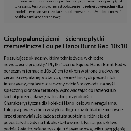
Ciepło palonej ziemi – ścienne płytki
rzemieślnicze Equipe Hanoi Burnt Red 10x10
Poszukujesz okładziny, która tchnie życie w chłodne,
nowoczesne projekty? Płytki ścienne Equipe Hanoi Burnt Red w
poręcznym formacie 10x10 cm to ukłon w stronę tradycyjnej
ceramiki wypalanej w starych, rzemieślniczych piecach. Ich
intensywny, ceglasto-czerwony odcień przywodzi na myśl
spieczoną słońcem terakotę, wprowadzając do łazienki lub
kuchni potężną dawkę naturalnej przytulności.
Charakterystyczna dla kolekcji Hanoi celowo nieregularna,
falująca powierzchnia w stylu zellige oraz delikatnie nierówne
brzegi sprawiają, że każda sztuka subtelnie różni się od
pozostałych. Gdy na tak ukształtowane, błyszczące szkliwo
padnie światło, ściana zyskuje trójwymiarową, wibrującą głębię,