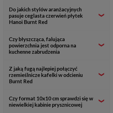
Do jakich stylów aranżacyjnych
pasuje ceglasta czerwień płytek
Hanoi Burnt Red
Głęboki, terakotowy odcień idealnie komponuje się ze
Czy błyszcząca, falująca
stylem śródziemnomorskim, boho, rustykalnym oraz retro.
powierzchnia jest odporna na
Świetnie sprawdza się również jako ocieplający detal w
kuchenne zabrudzenia
surowych wnętrzach industrialnych.
Tak, gładkie szkliwo pokrywające nierówną strukturę
Z jaką fugą najlepiej połączyć
tworzy w pełni nienasiąkliwe zabezpieczenie. Plamy z
rzemieślnicze kafelki w odcieniu
tłuszczu, soków czy wody nie wnikają w materiał, co
Burnt Red
znacznie ułatwia bieżące czyszczenie miękką gąbką.
Zestawienie z fugą w kolorze złamanej bieli lub ciepłego
Czy format 10x10 cm sprawdzi się w
beżu pięknie wyodrębni kształt kwadratów. Zastosowanie
niewielkiej kabinie prysznicowej
spoiny zbliżonej kolorem do płytek pozwoli z kolei uzyskać
bardziej zintegrowaną, zmysłową płaszczyznę.