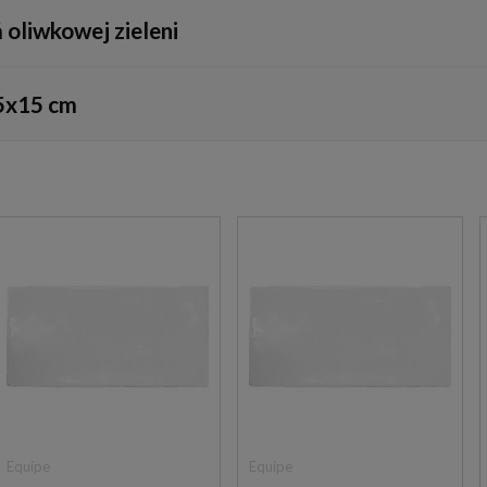
regularną, falistą strukturą lica. Dzięki temu powierzchnia ściany 
ń oliwkowej zieleni
, ciepłymi beżami, klasyczną bielą oraz czernią. Bardzo efektown
,5x15 cm
armonijną i wyrafinowaną kompozycję.
ową. Płytki można układać w tradycyjny układ prosty (cegiełkowy), p
proporcji pomieszczenia.
Equipe
Equipe