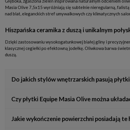
Głęboka, zgaszona zieleń inspirowana naturalnym odcieniem oliwk
Masia Olive 7,5x15 wyróżniają się subtelnie nieregularną, falist
nad blat, eleganckich stref umywalkowych czy klimatycznych sal
Hiszpańska ceramika z duszą i unikalnym połys
Dzięki zastosowaniu wysokogatunkowej białej gliny i precyzyjnemu
klasycznej cegiełki po efektowną jodełkę. Oliwkowa barwa świetn
duszą.
Do jakich stylów wnętrzarskich pasują płytk
Oliwkowe kafelki z połyskiem idealnie wpisują się w estetykę r
Czy płytki Equipe Masia Olive można układać
rękodzieła typu zellige, co pozwala na stworzenie przytulnego 
Tak, są to wysokiej jakości płytki ścienne z białej gliny pokryt
Jakie wykończenie powierzchni posiadają te h
wokół wanny, pod warunkiem zastosowania odpowiednich, wodo