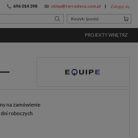
696 014 398
sklep@terradeco.com.pl
Zaloguj się
Koszyk:
(pusty)
PROJEKTY WNĘTRZ
ny na zamówienie
 dni roboczych