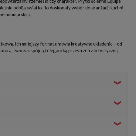
powtarzalny, rzemieślniczy charakter. Płytki ścienne Equipe
icznie odbija światło. To doskonały wybór do aranżacji kuchni
dziemnomorskim.
ytkową. Ich mniejszy format ułatwia kreatywne układanie – od
aturą, tworząc spójną i elegancką przestrzeń z artystyczną
ch unikalna, nieregularna struktura nawiązuje do tradycyjnego
oci. Świetnie sprawdzą się pod prysznicem, za umywalką lub