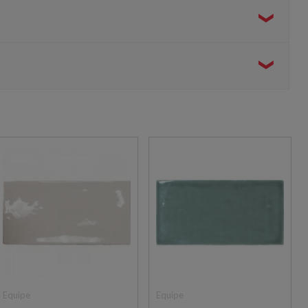
pięknie załamuje i odbija światło, optycznie powiększając
ie wygląda również w zestawieniu z armaturą w wykończeniu
ionowy rząd, a także w efektowną jodełkę klasyczną lub
Equipe
Equipe