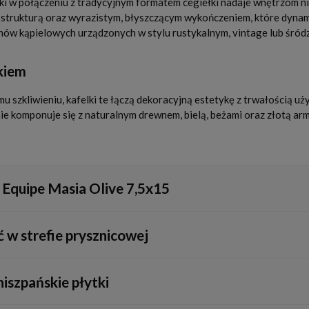
i w połączeniu z tradycyjnym formatem cegiełki nadaje wnętrzom nie
ą strukturą oraz wyrazistym, błyszczącym wykończeniem, które dynam
onów kąpielowych urządzonych w stylu rustykalnym, vintage lub śró
kiem
 szkliwieniu, kafelki te łączą dekoracyjną estetykę z trwałością uż
ie komponuje się z naturalnym drewnem, bielą, beżami oraz złotą arm
i Equipe Masia Olive 7,5x15
ustykalną, retro, vintage, a także nowoczesną i śródziemnomorską. I
 w strefie prysznicowej
i zarazem luksusowego klimatu w kuchni lub łazience.
e szczelnym szkliwem, co czyni je w pełni odpornymi na działanie wilg
iszpańskie płytki
odpornych materiałów fugujących i hydroizolacji.