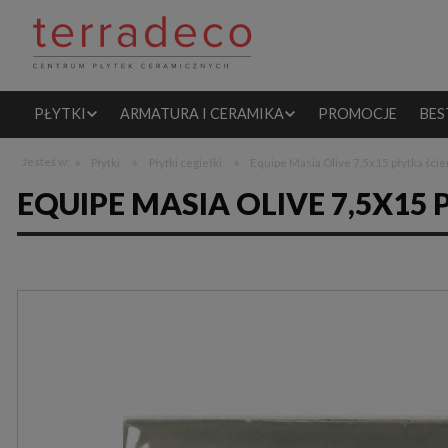
PŁYTKI
ARMATURA I CERAMIKA
PROMOCJE
BES
»
»
»
Jesteś w:
Płytki
Płytki cegiełki
Equipe Masia Olive 7,5x15 płytka ści
EQUIPE MASIA OLIVE 7,5X15