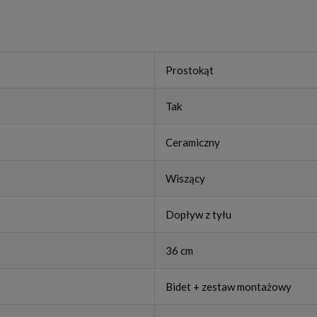
Prostokąt
Tak
Ceramiczny
Wiszący
Dopływ z tyłu
36 cm
Bidet + zestaw montażowy