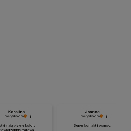
Karolina
Joanna
zweryfikowano
zweryfikowano
ytki mają piękne kolory.
Super kontakt i pomoc.
Powierzchnia matowa