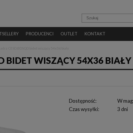
TSELLERY
PRODUCENCI
OUTLET
KONTAKT
adra CESD.BDSQD bidet wiszący 54x36 biały
 BIDET WISZĄCY 54X36 BIAŁY
Dostępność:
W mag
Czas wysyłki:
3 dni