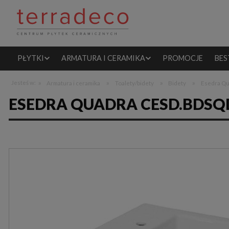
PŁYTKI
ARMATURA I CERAMIKA
PROMOCJE
BES
»
»
»
»
Jesteś w:
Armatura i ceramika
Toalety/bidety
Bidety
Esedra Qu
ESEDRA QUADRA CESD.BDSQD