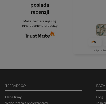
posiada
recenzji
Może zainteresują Cię
inne ocenione produkty
0
w tym mie
TERRADECO
BAZA
Dane firmy
Blog
Współpraca z projektantami
Inspir