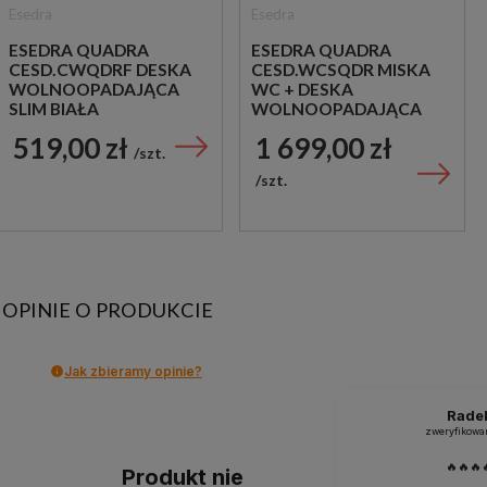
Esedra
Esedra
ESEDRA QUADRA
ESEDRA QUADRA
CESD.CWQDRF DESKA
CESD.WCSQDR MISKA
WOLNOOPADAJĄCA
WC + DESKA
SLIM BIAŁA
WOLNOOPADAJĄCA
55X36 BIAŁA
519,00 zł
1 699,00 zł
szt.
szt.
OPINIE O PRODUKCIE
Jak zbieramy opinie?
Rade
zweryfikowa
🔥🔥🔥
Produkt nie