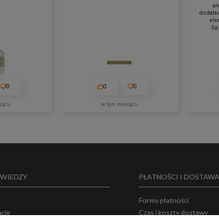
an
dodatk
ele
Sp
0
0
0
siącu
w tym miesiącu
 WIEDZY
PŁATNOŚCI I DOSTAW
Formy płatności
acje
Czas i koszty dostawy