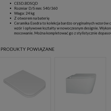
CESD.BDSQD
Rozmiar D/S mm: 540/360
Waga: 24 kg
Z otworem na baterię
Ceramika Esedra to kolekcja bardzo oryginalnych wzorów ce
wzór i opływowe kształty w nowoczesnym designie. Wykonani
mocowanie. Można kompletować go z stylistycznie dopas
PRODUKTY POWIĄZANE