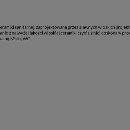
ramiki sanitarnej, zaprojektowana przez sławnych włoskich projekta
e z najwyżej jakości włoskiej ceramiki czynią z niej doskonały pr
owaną Miską WC.