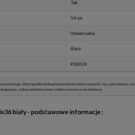
Tak
54 cm
Uniwersalny
Biały
#36024
36 biały - podstawowe informacje :