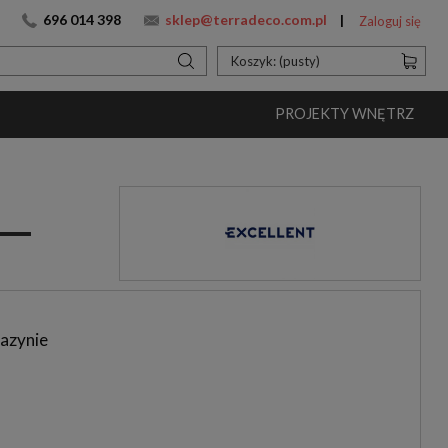
696 014 398
sklep@terradeco.com.pl
Zaloguj się
Koszyk:
(pusty)
PROJEKTY WNĘTRZ
azynie