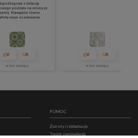
typoślizgowa z imitacją
owego podziału na mniejsze
menty. Krawędzie równe.
ełniły moje oczekiwania
0
0
0
0
w tym miesiącu
w tym miesiącu
A
POMOC
Zwroty i reklamacje
Twoje zamówienia