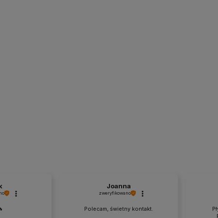
k
Joanna
no
zweryfikowano
🔥
Polecam, świetny kontakt.
Pł