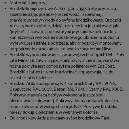
Materiał: kompozyt
Brodziki kompozytowe Arda organizują strefę prysznica,
zabezpieczając posadzkę przed wodą i zapewniają
prawidłowy spływ wody do syfonu brodzikowego. Brodziki
Arda są bardzo niskie, dzięki temu, można je traktować jak
"płytkę" i zlicować z pozostałymi płytkami w łazience bez
konieczności wykonania dodatkowego obniżenia poziomu
wylewki. Jeśli istnieje potrzeba, aby brodzik był montowany
bezpośrednio na posadzce, to jest to również możliwe.
Brodziki wyprodukowane są w nowej technologii PLM - Poly
Lite Minerals zawierającej kompozyty mineralne, warstwa
nośna pokryta jest kompozytem polimerowym EnaCoat.
Brodziki z łatwością można docinać, dopasowując je do
przestrzeni w łazience.
Brodziki Arda dostępne są w 4 kolorach biały RAL 9016,
Cappuccino RAL 1019, Beton RAL 7040 i Czarny RAL 9005.
Pokrywa maskująca odpływ wykonana jest ze stali
nierdzewnej malowanej. Pokrywy dostępne są w kolorach
brodzików oraz w wersji chrom połysk. Pokrywę brodzika
należy dokupić oddzielnie w wybranym kolorze.
Do brodzików Arda polecamy syfon brodzikowy Fast.