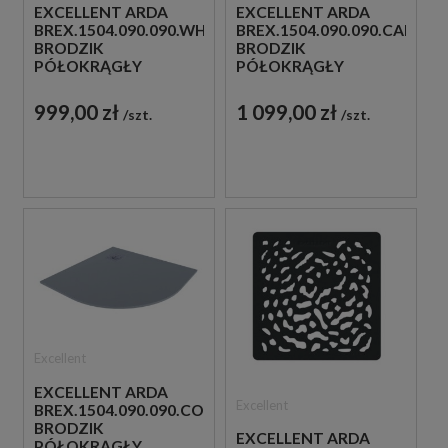
EXCELLENT ARDA
EXCELLENT ARDA
BREX.1504.090.090.WHN
BREX.1504.090.090.CAN
BRODZIK
BRODZIK
PÓŁOKRĄGŁY
PÓŁOKRĄGŁY
90X90X1,6 BIAŁY
90X90X1,6
CAPPUCINO
999,00 zł
1 099,00 zł
szt.
szt.
Excellent
EXCELLENT ARDA
Excellent
BREX.1504.090.090.CON
BRODZIK
EXCELLENT ARDA
PÓŁOKRĄGŁY