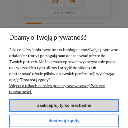
0
0
w tym miesiącu
zebranych i zweryfikowanych przez
Dbamy o Twoją prywatność
Pliki cookies i pokrewne im technologie umożliwiają poprawne
działanie strony i pomagają nam dostosować ofertę do
TERRADECO
Twoich potrzeb. Możesz zaakceptować wykorzystanie przez
nas wszystkich tych plików i przejść do sklepu lub
BAZA WIEDZY
dostosować użycie plików do swoich preferencji, wybierając
opcję "Dostosuj zgody".
Więcej o plikach cookies przeczytasz w naszej Polityce
PŁATNOŚCI I DOSTAWA
prywatności.
POMOC
zaakceptuj tylko niezbędne
dostosuj zgody