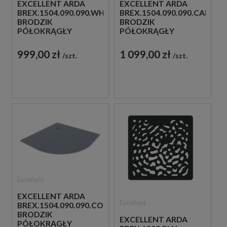
EXCELLENT ARDA
EXCELLENT ARDA
BREX.1504.090.090.WHN
BREX.1504.090.090.CAN
BRODZIK
BRODZIK
PÓŁOKRĄGŁY
PÓŁOKRĄGŁY
90X90X1,6 BIAŁY
90X90X1,6
CAPPUCINO
999,00 zł
1 099,00 zł
szt.
szt.
Excellent
EXCELLENT ARDA
Excellent
BREX.1504.090.090.CON
BRODZIK
EXCELLENT ARDA
PÓŁOKRĄGŁY