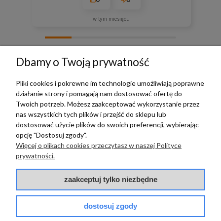
w tym miesiącu
zebranych i zweryfikowanych przez
Dbamy o Twoją prywatność
Pliki cookies i pokrewne im technologie umożliwiają poprawne
działanie strony i pomagają nam dostosować ofertę do
TERRADECO
Twoich potrzeb. Możesz zaakceptować wykorzystanie przez
nas wszystkich tych plików i przejść do sklepu lub
BAZA WIEDZY
dostosować użycie plików do swoich preferencji, wybierając
opcję "Dostosuj zgody".
Więcej o plikach cookies przeczytasz w naszej Polityce
PŁATNOŚCI I DOSTAWA
prywatności.
POMOC
zaakceptuj tylko niezbędne
dostosuj zgody