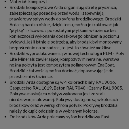
Materiał: kompozyt
Brodziki kompozytowe Arda organizują strefę prysznica,
zabezpieczając posadzkę przed wodą i zapewniają
prawidłowy spływ wody do syfonu brodzikowego. Brodziki
Arda są bardzo niskie, dzięki temu, można je traktować jak
"płytkę" i zlicować z pozostałymi płytkami w łazience bez
konieczności wykonania dodatkowego obniżenia poziomu
wylewki. Jeśli istnieje potrzeba, aby brodzik był montowany
bezpośrednio na posadzce, to jest to również możliwe.
Brodziki wyprodukowane są w nowej technologii PLM - Poly
Lite Minerals zawierającej kompozyty mineralne, warstwa
nośna pokryta jest kompozytem polimerowym EnaCoat.
Brodziki z łatwością można docinać, dopasowując je do
przestrzeni w łazience.
Brodziki Arda dostępne są w 4 kolorach biały RAL 9016,
Cappuccino RAL 1019, Beton RAL 7040 i Czarny RAL 9005.
Pokrywa maskująca odpływ wykonana jest ze stali
nierdzewnej malowanej. Pokrywy dostępne są w kolorach
brodzików oraz w wersji chrom połysk. Pokrywę brodzika
należy dokupić oddzielnie w wybranym kolorze.
Do brodzików Arda polecamy syfon brodzikowy Fast.