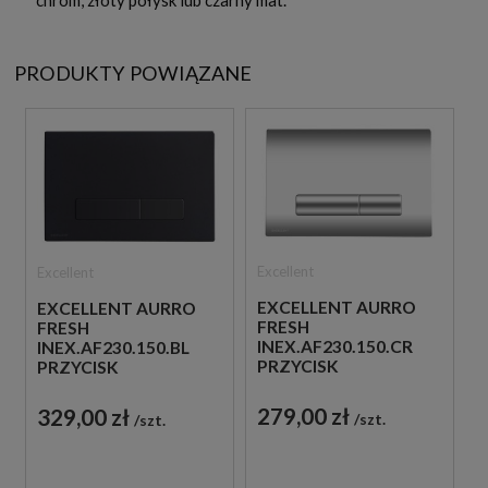
PRODUKTY POWIĄZANE
Excellent
Excellent
EXCELLENT AURRO
EXCELLENT AURRO
FRESH
FRESH
INEX.AF230.150.CR
INEX.AF230.150.BL
PRZYCISK
PRZYCISK
SPŁUKUJĄCY DO WC
SPŁUKUJĄCY DO WC
CHROM
CZARNY
279,00 zł
329,00 zł
szt.
szt.