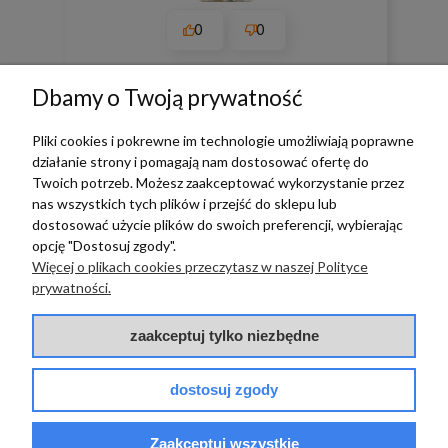
0
0
w tym miesiącu
Dbamy o Twoją prywatność
zebranych i zweryfikowanych przez
Pliki cookies i pokrewne im technologie umożliwiają poprawne
działanie strony i pomagają nam dostosować ofertę do
Twoich potrzeb. Możesz zaakceptować wykorzystanie przez
nas wszystkich tych plików i przejść do sklepu lub
dostosować użycie plików do swoich preferencji, wybierając
TERRADECO
opcję "Dostosuj zgody".
Więcej o plikach cookies przeczytasz w naszej Polityce
BAZA WIEDZY
prywatności.
PŁATNOŚCI I DOSTAWA
zaakceptuj tylko niezbędne
POMOC
dostosuj zgody
Zaakceptuj wszystkie