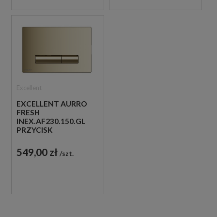
Excellent
EXCELLENT AURRO
FRESH
INEX.AF230.150.GL
PRZYCISK
SPŁUKUJĄCY DO WC
ZŁOTY POŁYSK
549,00 zł
szt.