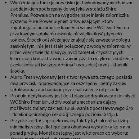
Wyróżniającą funkcją przycisku jest wbudowany mechanizm
z podajnikiem podłączany do wężyka w stelażu Shiro
Premium. Pozwala on na wygodne napełnianie zbiorniczka
systemu Pure Power płynem odświeżającym, który
zapobiega osadzaniu się kamienia w misce WC. System ten
przy każdym spłukaniu uwalnia niewielką ilość płynu do
toalety. Środek odświeżający znajduje się zawsze w obiegu
zamkniętym i nie jest stale połączony z wodą w zbiorniku, w
przeciwieństwie do tradycyjnych tabletek czyszczących,
które mają kontakt z wodą. Zmniejsza to ryzyko uszkodzenia
części spłuczki (w szczególności uszczelek) przez składniki
środka.
Aurro Fresh wykonany jest z tworzywa sztucznego, posiada
dwa przyciski odpowiadające za oszczędny i pełny zakres
spłukiwania, uruchamiane przez naciśnięcie od przodu.
Produkt dedykowany jest do stelaża podtynkowego do misek
WC Shiro Premium, który posiada mechanizm dający
możliwość zmiany zakresu spłukiwania z podstawowego 3/6
l do ekonomicznego i ekologicznego poziomu 3/4,5 l.
Przycisk został zaprojektowany tak, by był jak najbardziej
minimalistyczny, dlatego cała obudowa wystaje tylko 6 mm
ponad płytkę. Model dostępny jest w kolorach do wyboru:
chrom, złoty połysk lub czarny mat.