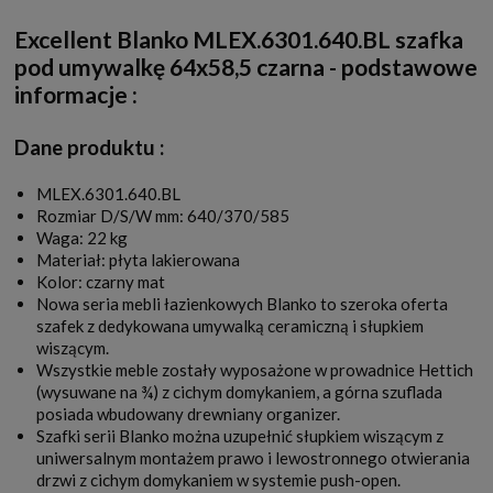
Excellent Blanko MLEX.6301.640.BL szafka
pod umywalkę 64x58,5 czarna - podstawowe
informacje :
Dane produktu :
MLEX.6301.640.BL
Rozmiar D/S/W mm: 640/370/585
Waga: 22 kg
Materiał: płyta lakierowana
Kolor: czarny mat
Nowa seria mebli łazienkowych Blanko to szeroka oferta
szafek z dedykowana umywalką ceramiczną i słupkiem
wiszącym.
Wszystkie meble zostały wyposażone w prowadnice Hettich
(wysuwane na ¾) z cichym domykaniem, a górna szuflada
posiada wbudowany drewniany organizer.
Szafki serii Blanko można uzupełnić słupkiem wiszącym z
uniwersalnym montażem prawo i lewostronnego otwierania
drzwi z cichym domykaniem w systemie push-open.