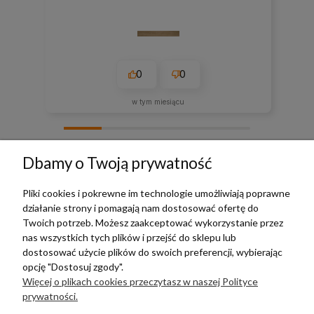
0
0
w tym miesiącu
zebranych i zweryfikowanych przez
Dbamy o Twoją prywatność
Pliki cookies i pokrewne im technologie umożliwiają poprawne
działanie strony i pomagają nam dostosować ofertę do
TERRADECO
Twoich potrzeb. Możesz zaakceptować wykorzystanie przez
nas wszystkich tych plików i przejść do sklepu lub
BAZA WIEDZY
dostosować użycie plików do swoich preferencji, wybierając
opcję "Dostosuj zgody".
Więcej o plikach cookies przeczytasz w naszej Polityce
PŁATNOŚCI I DOSTAWA
prywatności.