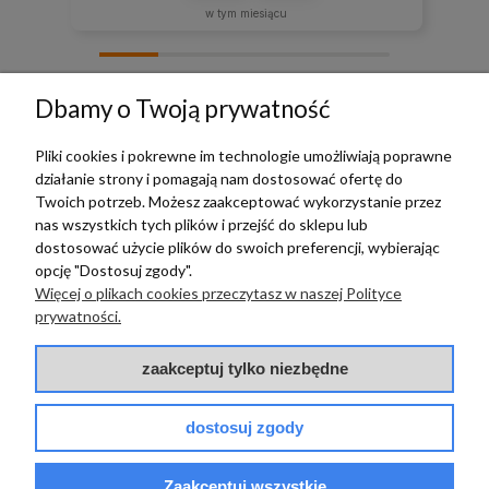
w tym miesiącu
zebranych i zweryfikowanych przez
Dbamy o Twoją prywatność
Pliki cookies i pokrewne im technologie umożliwiają poprawne
działanie strony i pomagają nam dostosować ofertę do
TERRADECO
Twoich potrzeb. Możesz zaakceptować wykorzystanie przez
nas wszystkich tych plików i przejść do sklepu lub
BAZA WIEDZY
dostosować użycie plików do swoich preferencji, wybierając
opcję "Dostosuj zgody".
Więcej o plikach cookies przeczytasz w naszej Polityce
PŁATNOŚCI I DOSTAWA
prywatności.
POMOC
zaakceptuj tylko niezbędne
dostosuj zgody
Zaakceptuj wszystkie