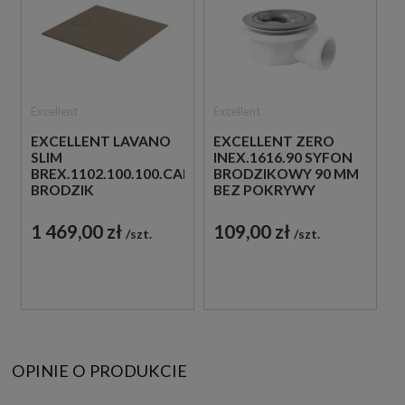
Excellent
Excellent
EXCELLENT LAVANO
EXCELLENT ZERO
SLIM
INEX.1616.90 SYFON
BREX.1102.100.100.CAN
BRODZIKOWY 90 MM
BRODZIK
BEZ POKRYWY
100X100X1,5
CAPPUCINO
1 469,00 zł
109,00 zł
szt.
szt.
OPINIE O PRODUKCIE