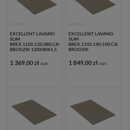
Excellent
Excellent
EXCELLENT LAVANO
EXCELLENT LAVANO
SLIM
SLIM
BREX.1103.120.080.CAN
BREX.1103.140.100.CAN
BRODZIK 120X80X1,5
BRODZIK
CAPPUCINO
140X100X1,5
CAPPUCINO
1 369,00 zł
1 849,00 zł
szt.
szt.