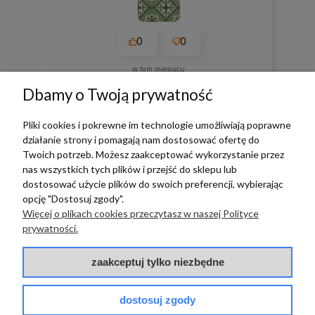
0
0
w tym miesiącu
Dbamy o Twoją prywatność
zebranych i zweryfikowanych przez
Pliki cookies i pokrewne im technologie umożliwiają poprawne
działanie strony i pomagają nam dostosować ofertę do
Twoich potrzeb. Możesz zaakceptować wykorzystanie przez
nas wszystkich tych plików i przejść do sklepu lub
TERRADECO
dostosować użycie plików do swoich preferencji, wybierając
opcję "Dostosuj zgody".
Więcej o plikach cookies przeczytasz w naszej Polityce
BAZA WIEDZY
prywatności.
PŁATNOŚCI I DOSTAWA
zaakceptuj tylko niezbędne
POMOC
dostosuj zgody