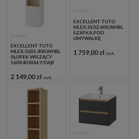
Excellent
EXCELLENT TUTO
MLEX.0102.600.WHBL
SZAFKA POD
Excellent
UMYWALKĘ
NABLATOWĄ 60X49,4
EXCELLENT TUTO
BIAŁA/DĄB
1 759,00 zł
MLEX.0201.400.WHBL
szt.
SŁUPEK WISZĄCY
160X40 BIAŁY/DĄB
2 149,00 zł
szt.
Excellent