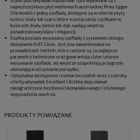
Szafki pod umywalki nablatowe Tuto wykonane są z
najwyższej klasy płyt meblowych austriackiej firmy Egger.
Dla modeli z jedną szufladą, dostępne są w ofercie płyty
koloru: biały lub szary, które w połączeniu z półkami w
kolorach: biały, beton lub dąb, nadają wnętrzu
ponadczasowej klasy i elegancji.
Szafka posiada wysuwaną szufladę z systemem cichego
domykania Soft Close. Jest ona zamontowana na
prowadnicach Hettich, które cenione są za najlepsze
parametry techniczne oraz gwarantują ciche i płynne
wysuwanie szuflady. Jej wnętrze uzupełniają przegrody
ułatwiające utrzymanie porządku.
Optymalna dostępność rozmiarów szafek wraz z szeroką
ofertą umywalek Excellent i Actima dają niemal
nieograniczone możliwości kompleksowego i stylowego
wyposażenia wnętrza.
PRODUKTY POWIĄZANE