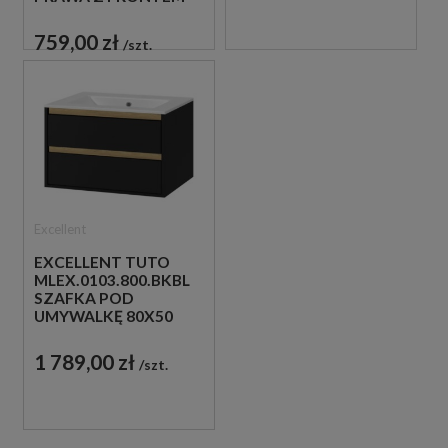
80X40 BIAŁA/DĄB
759,00 zł
szt.
Excellent
EXCELLENT TUTO
MLEX.0103.800.BKBL
SZAFKA POD
UMYWALKĘ 80X50
CZARNA/DĄB
1 789,00 zł
szt.