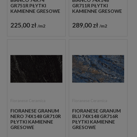
BIANCO 74X74
BIANCO 74X148
GR751R PŁYTKI
GR711R PŁYTKI
KAMIENNE GRESOWE
KAMIENNE GRESOWE
225,00 zł
289,00 zł
m2
m2
Fioranese Ceramica
Fioranese Ceramica
FIORANESE GRANUM
FIORANESE GRANUM
NERO 74X148 GR710R
BLU 74X148 GR716R
PŁYTKI KAMIENNE
PŁYTKI KAMIENNE
GRESOWE
GRESOWE