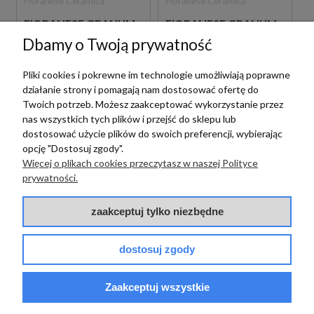
Fioranese Ceramica
Fioranese Ceramica
FIORANESE GRANUM
FIORANESE GRANUM
GRIGIO SCURO
GRIGIO CHIARO
Dbamy o Twoją prywatność
LEVIGATO 60X60
LEVIGATO 60X120
GR607LR PŁYTKI
GR623LR PŁYTKI
KAMIENNE GRESOWE
KAMIENNE GRESOWE
Pliki cookies i pokrewne im technologie umożliwiają poprawne
działanie strony i pomagają nam dostosować ofertę do
269,00 zł
305,00 zł
m2
m2
Twoich potrzeb. Możesz zaakceptować wykorzystanie przez
nas wszystkich tych plików i przejść do sklepu lub
dostosować użycie plików do swoich preferencji, wybierając
opcję "Dostosuj zgody".
Więcej o plikach cookies przeczytasz w naszej Polityce
prywatności.
zaakceptuj tylko niezbędne
dostosuj zgody
Fioranese Ceramica
Fioranese Ceramica
Zaakceptuj wszystkie
FIORANESE GRANUM
FIORANESE GRANUM
GRIGIO CHIARO
GRIGIO SCURO