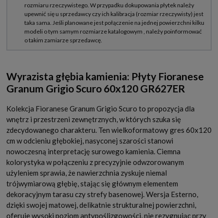
Wyrazista głębia kamienia: Płyty Fioranese
Granum Grigio Scuro 60x120 GR627ER
Kolekcja Fioranese Granum Grigio Scuro to propozycja dla
wnętrz i przestrzeni zewnętrznych, w których szuka się
zdecydowanego charakteru. Ten wielkoformatowy gres 60x120
cm w odcieniu głębokiej, nasyconej szarości stanowi
nowoczesną interpretację surowego kamienia. Ciemna
kolorystyka w połączeniu z precyzyjnie odwzorowanym
użyleniem sprawia, że nawierzchnia zyskuje niemal
trójwymiarową głębię, stając się głównym elementem
dekoracyjnym tarasu czy strefy basenowej. Wersja Esterno,
dzięki swojej matowej, delikatnie strukturalnej powierzchni,
oferuje wysoki poziom antypoślizgowości, nie rezygnując przy