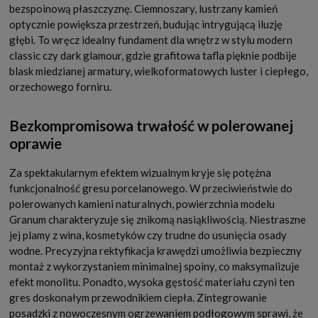
bezspoinową płaszczyznę. Ciemnoszary, lustrzany kamień
optycznie powiększa przestrzeń, budując intrygującą iluzję
głębi. To wręcz idealny fundament dla wnętrz w stylu modern
classic czy dark glamour, gdzie grafitowa tafla pięknie podbije
blask miedzianej armatury, wielkoformatowych luster i ciepłego,
orzechowego forniru.
Bezkompromisowa trwałość w polerowanej
oprawie
Za spektakularnym efektem wizualnym kryje się potężna
funkcjonalność gresu porcelanowego. W przeciwieństwie do
polerowanych kamieni naturalnych, powierzchnia modelu
Granum charakteryzuje się znikomą nasiąkliwością. Niestraszne
jej plamy z wina, kosmetyków czy trudne do usunięcia osady
wodne. Precyzyjna rektyfikacja krawędzi umożliwia bezpieczny
montaż z wykorzystaniem minimalnej spoiny, co maksymalizuje
efekt monolitu. Ponadto, wysoka gęstość materiału czyni ten
gres doskonałym przewodnikiem ciepła. Zintegrowanie
posadzki z nowoczesnym ogrzewaniem podłogowym sprawi, że