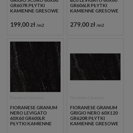
GRIGIO SCURO 60X60
BLU LEVIGATO 60X60
GR607R PŁYTKI
GR606LR PŁYTKI
KAMIENNE GRESOWE
KAMIENNE GRESOWE
199,00 zł
279,00 zł
m2
m2
Fioranese Ceramica
Fioranese Ceramica
FIORANESE GRANUM
FIORANESE GRANUM
NERO LEVIGATO
GRIGIO NERO 60X120
60X60 GR600LR
GR620R PŁYTKI
PŁYTKI KAMIENNE
KAMIENNE GRESOWE
GRESOWE