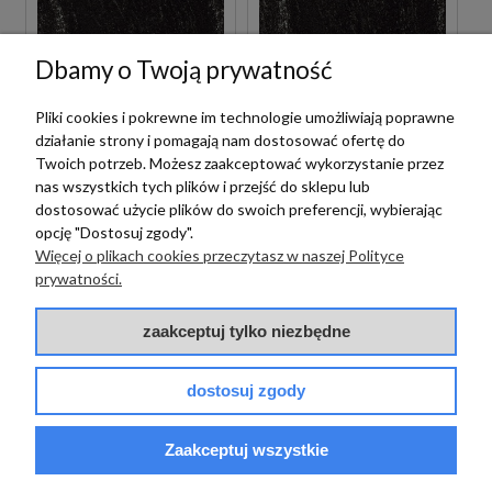
Dbamy o Twoją prywatność
Pliki cookies i pokrewne im technologie umożliwiają poprawne
działanie strony i pomagają nam dostosować ofertę do
Fioranese Ceramica
Fioranese Ceramica
Twoich potrzeb. Możesz zaakceptować wykorzystanie przez
nas wszystkich tych plików i przejść do sklepu lub
FIORANESE GRANUM
FIORANESE GRANUM
GRIGIO NERO
GRIGIO NERO
dostosować użycie plików do swoich preferencji, wybierając
LEVIGATO 60X120
LEVIGATO 74X74
opcję "Dostosuj zgody".
GR620LR PŁYTKI
GR750LR PŁYTKI
Więcej o plikach cookies przeczytasz w naszej Polityce
KAMIENNE GRESOWE
KAMIENNE GRESOWE
prywatności.
335,00 zł
305,00 zł
m2
m2
zaakceptuj tylko niezbędne
dostosuj zgody
Zaakceptuj wszystkie