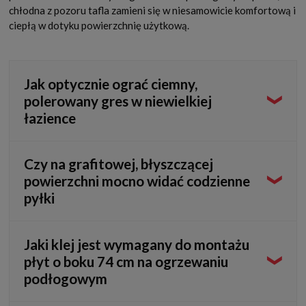
chłodna z pozoru tafla zamieni się w niesamowicie komfortową i
ciepłą w dotyku powierzchnię użytkową.
Jak optycznie ograć ciemny,
polerowany gres w niewielkiej
łazience
Lustrzane wykończenie levigato to doskonały
Czy na grafitowej, błyszczącej
sprzymierzeniec małych przestrzeni. Odbijając światło
powierzchni mocno widać codzienne
lamp, powiększony format 74x74 cm tworzy iluzję
pyłki
trójwymiarowej głębi. Aby uniknąć przytłoczenia, ułóż
płytki na jednej, reprezentacyjnej ścianie i połącz je z
wielkoformatowym lustrem.
Gładkie, czarne monokolory są wymagające, jednak
Jaki klej jest wymagany do montażu
kolekcja Granum bazuje na bogatej strukturze kamienia.
płyt o boku 74 cm na ogrzewaniu
Zatopione w grafitowej bazie drobne, mineralne wtrącenia
podłogowym
działają jak doskonały kamuflaż wizualny, skutecznie
maskując kurz i smugi pomiędzy rutynowym myciem