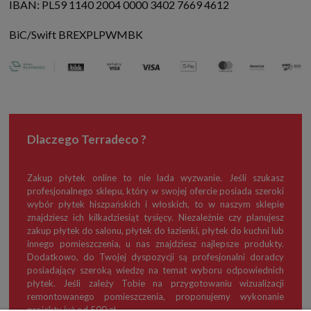
IBAN: PL59 1140 2004 0000 3402 7669 4612
BiC/Swift BREXPLPWMBK
Dlaczego Terradeco ?
Zakup płytek online to nie lada wyzwanie. Jeśli szukasz
profesjonalnego sklepu, który w swojej ofercie posiada szeroki
wybór płytek hiszpańskich i włoskich, to w naszym sklepie
znajdziesz ich kilkadziesiąt tysięcy. Niezależnie czy planujesz
zakup płytek do salonu, płytek do łazienki, płytek do kuchni lub
innego pomieszczenia, u nas znajdziesz najlepsze produkty.
Dodatkowo, do Twojej dyspozycji są profesjonalni doradcy
posiadający szeroką wiedzę na temat wyboru odpowiednich
płytek. Jeśli zależy Tobie na przygotowaniu wizualizacji
remontowanego pomieszczenia, proponujemy wykonanie
projektu już od 500 zł.